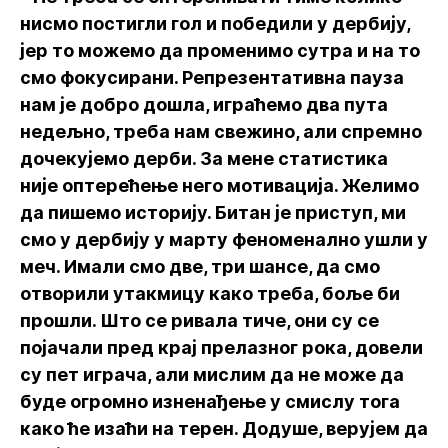
нисмо постигли гол и победили у дербију,
јер то можемо да променимо сутра и на то
смо фокусирани. Репрезентативна пауза
нам је добро дошла, играћемо два пута
недељно, треба нам свежино, али спремно
дочекујемо дерби. За мене статистика
није оптерећење него мотивација. Желимо
да пишемо историју. Битан је приступ, ми
смо у дербију у марту феноменално ушли у
меч. Имали смо две, три шансе, да смо
отворили утакмицу како треба, боље би
прошли. Што се ривала тиче, они су се
појачали пред крај прелазног рока, довели
су пет играча, али мислим да не може да
буде огромно изненађење у смислу тога
како ће изаћи на терен. Додуше, верујем да