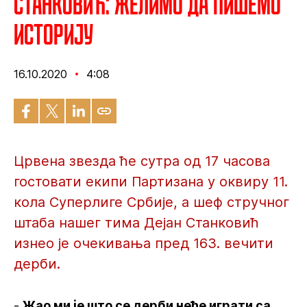
Станковић: Желимо да пишемо
историју
16.10.2020
4:08
Црвена звезда ће сутра од 17 часова
гостовати екипи Партизана у оквиру 11.
кола Суперлиге Србије, а шеф стручног
штаба нашег тима Дејан Станковић
изнео је очекивања пред 163. вечити
дерби.
-
Жао ми је што се дерби неће играти са