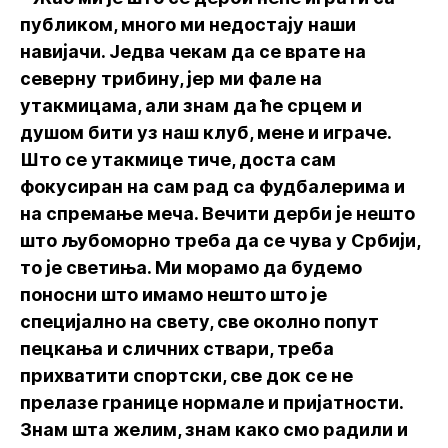
публиком, много ми недостају наши
навијачи. Једва чекам да се врате на
северну трибину, јер ми фале на
утакмицама, али знам да ће срцем и
душом бити уз наш клуб, мене и играче.
Што се утакмице тиче, доста сам
фокусиран на сам рад са фудбалерима и
на спремање меча. Вечити дерби је нешто
што љубоморно треба да се чува у Србији,
то је светиња. Ми морамо да будемо
поносни што имамо нешто што је
специјално на свету, све околно попут
пецкања и сличних ствари, треба
прихватити спортски, све док се не
прелазе границе нормале и пријатности.
Знам шта желим, знам како смо радили и