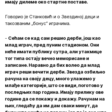
имају дилеме око стартне поставе.
Говорио је Станковић и о Звездиној деци и
такозваним „бонус“ играчима.
-
Сећам се кад сам решио дерби, још као
млад играч, пред пуним стадионом. Они
неће имати публику сутра, али утакмице
тог типа остају вечно меморисане и
записане. Наравно да бих волео да млад
играч реши вечити дерби. Звезда озбиљно
рачуна на своју децу, много улажемо у
млађе категорије, што се види, поготово у
последњих пар година. Имају прилику ове
године да се покажу и докажу. Рачунам на
њих, гледаћу да им дам сваки минут, да