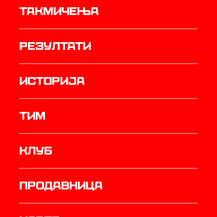
Такмичења
резултати
историја
ТИМ
Клуб
продавница