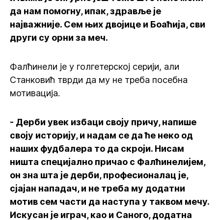
да нам помогну, ипак, здравље је
најважније. Сем њих двојице и Боаћија, сви
други су орни за меч.
Фалћинели је у голгетерској серији, али
Станковић тврди да му не треба посебна
мотивација.
- Дерби увек избаци своју причу, напише
своју историју, и надам се да ће неко од
наших фудбалера то да скроји. Нисам
ништа специјално причао с Фалћинелијем,
он зна шта је дерби, професионалац је,
сјајан нападач, и не треба му додатни
мотив сем части да наступа у таквом мечу.
Искусан је играч, као и Саного, додатна