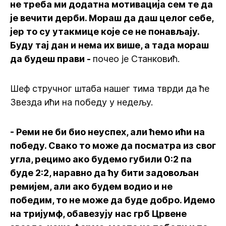
не треба ми додатна мотивација сем те да
је вечити дерби. Мораш да даш целог себе,
јер то су утакмице које се не понављају.
Буду тај дан и нема их више, а тада мораш
да будеш прави -
почео је Станковић.
Шеф стручног штаба нашег тима тврди да ће
Звезда ићи на победу у недељу.
- Реми не би био неуспех, али ћемо ићи на
победу. Свако то може да посматра из свог
угла, рецимо ако будемо губили 0:2 па
буде 2:2, наравно да ћу бити задовољан
ремијем, али ако будем водио и не
победим, то не може да буде добро. Идемо
на тријумф, обавезују нас грб Црвене