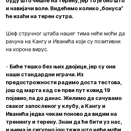
буду што чешће на терену, јер то је оно што
и навијачи воле. Видећемо колико „бонуса“
ће изаћи на терен сутра.
Шеф стручног штаба нашег тима неће моћи да
рачуна на Кангу и Иванића који су позитивни
на корона вирус.
-
Биће тешко без њих двојице, јер су они
наши стандардни играчи. Из
предострожности радимо доста тестова,
још од марта кад се први пут ковид 19
појавио, па до данас. Желимо да сачувамо
сваког запосленог у клубу, а Кангу и
Иванића једва чекам поново да видим на
тренингу и терену. Знам да ће бити уз нас,
и њима је сигурно још теже што неће моћи