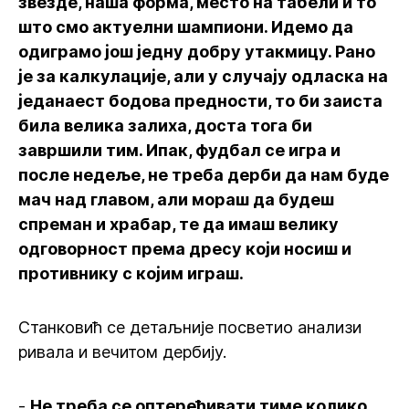
звезде, наша форма, место на табели и то
што смо актуелни шампиони. Идемо да
одиграмо још једну добру утакмицу. Рано
је за калкулације, али у случају одласка на
једанаест бодова предности, то би заиста
била велика залиха, доста тога би
завршили тим. Ипак, фудбал се игра и
после недеље, не треба дерби да нам буде
мач над главом, али мораш да будеш
спреман и храбар, те да имаш велику
одговорност према дресу који носиш и
противнику с којим играш.
Станковић се детаљније посветио анализи
ривала и вечитом дербију.
-
Не треба се оптерећивати тиме колико