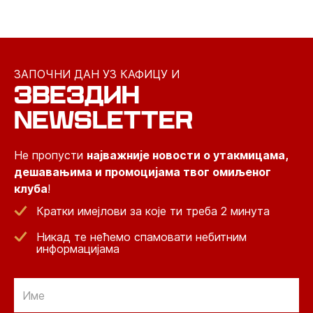
ЗАПОЧНИ ДАН УЗ КАФИЦУ И
ЗВЕЗДИН
NEWSLETTER
Не пропусти
најважније новости о утакмицама,
дешавањима и промоцијама твог омиљеног
клуба
!
Кратки имејлови за које ти треба 2 минута
Никад те нећемо спамовати небитним
информацијама
Email