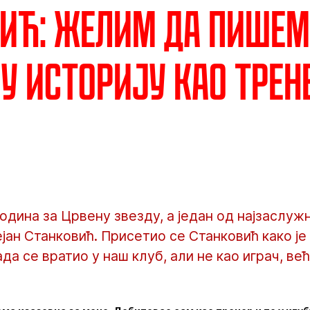
ић: Желим да пише
у историју као трен
 година за Црвену звезду, а један од најзаслужн
јан Станковић. Присетио се Станковић како је
да се вратио у наш клуб, али не као играч, ве