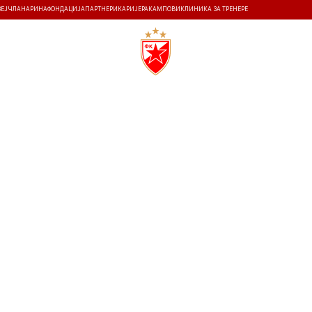
ЗЕЈ
ЧЛАНАРИНА
ФОНДАЦИЈА
ПАРТНЕРИ
КАРИЈЕРА
КАМПОВИ
КЛИНИКА ЗА ТРЕНЕРЕ
ТИ
ИСТОРИЈА
Т