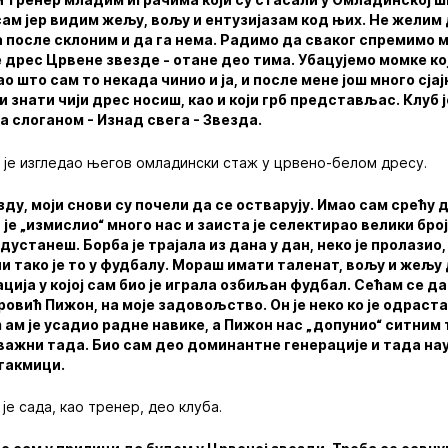
ам јер видим жељу, вољу и ентузијазам код њих. Не желим
га после склоним и да га нема. Радимо да сваког спремимо 
 дрес Црвене звезде - отане део тима. Убацујемо момке кој
ао што сам то некада чинио и ја, и после мене још много сјај
 знати чији дрес носиш, као и који грб представљас. Клуб ј
а слоганом - Изнад свега - Звезда.
 је изгледао његов омладински стаж у црвено-белом дресу.
ду, моји снови су почели да се остварују. Имао сам срећу 
је „измислио“ много нас и заиста је селектирао велики број 
дустанеш. Борба је трајала из дана у дан, неко је пролазио,
али тако је то у фудбалу. Мораш имати таленат, вољу и жељу
ција у којој сам био је играла озбиљан фудбал. Сећам се да
вић Пижон, на моје задовољство. Он је неко ко је одраста
 ам је усадио радне навике, а Пижон нас „допунио“ ситни
 важни тада. Био сам део доминантне генерације и тада на
утакмици.
је сада, као тренер, део клуба.