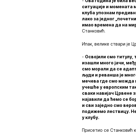
-
Ова година је била ве
ситуације и момената 
клуба упознам предивне
лако за једног „почетн
имао времена да на ми
Станковић.
Ипак, велике ствари је Ц
-
Освојили смо титулу, т
изашли много јачи, међ
смо морали да се адапт
људи и реванша је много
мечева где смо можда п
учешће у европским та
сваки навијач Црвене з
најавили да ћемо се бо
и сви заједно смо веро
подижемо лествицу. Не
у клубу.
Присетио се Станковић к