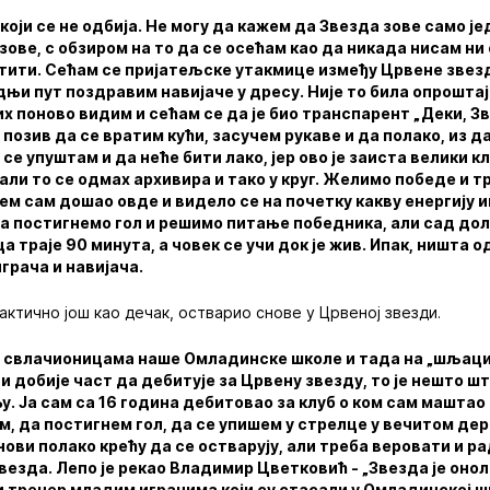
који се не одбија. Не могу да кажем да Звезда зове само је
зове, с обзиром на то да се осећам као да никада нисам ни
атити. Сећам се пријатељске утакмице између Црвене звез
њи пут поздравим навијаче у дресу. Није то била опроштај
их поново видим и сећам се да је био транспарент „Деки, Зв
е позив да се вратим кући, засучем рукаве и да полако, из д
 се упуштам и да неће бити лако, јер ово је заиста велики кл
ли то се одмах архивира и тако у круг. Желимо победе и т
ем сам дошао овде и видело се на почетку какву енергију
да постигнемо гол и решимо питање победника, али сад до
траје 90 минута, а човек се учи док је жив. Ипак, ништа од
грача и навијача.
рактично још као дечак, остварио снове у Црвеној звезди.
 свлачионицама наше Омладинске школе и тада на „шљаци“
и добије част да дебитује за Црвену звезду, то је нешто шт
у. Ја сам са 16 година дебитовао за клуб о ком сам машта
, да постигнем гол, да се упишем у стрелце у вечитом дер
нови полако крећу да се остварују, али треба веровати и ра
везда. Лепо је рекао Владимир Цветковић - „Звезда је оно
ти тренер младим играчима који су стасали у Омладинској ш