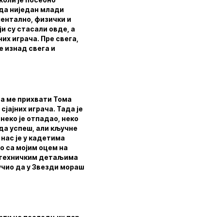
 да ниједан млади
ментално, физички и
и су стасали овде, а
них играча. Пре свега,
е изнад свега и
да ме прихвати Тома
сјајних играча. Тада је
 неко је отпадао, неко
 да успеш, али кључне
 нас је у кадетима
о са мојим оцем на
м техничким детаљима
учио да у Звезди мораш