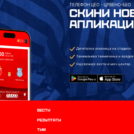
ТЕЛЕФОН ЦЕО - ЦРВЕНО-БЕО
СКИНИ НО
АПЛИКАЦИ
Дигитална улазница на стадион
Занимљива такмичења и вредне
Најсвежије вести и меч центар
Вести
резултати
ТИМ