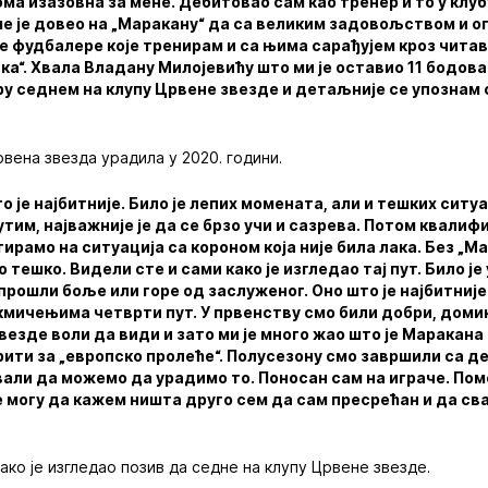
ома изазовна за мене. Дебитовао сам као тренер и то у клубу
ме је довео на „Маракану“ да са великим задовољством и
 фудбалере које тренирам и са њима сарађујем кроз читаву
ика“. Хвала Владану Милојевићу што ми је оставио 11 бодов
ру седнем на клупу Црвене звезде и детаљније се упознам 
рвена звезда урадила у 2020. години.
о је најбитније. Било је лепих момената, али и тешких ситуа
утим, најважније је да се брзо учи и сазрева. Потом квалиф
ирамо на ситуација са короном која није била лака. Без „М
 тешко. Видели сте и сами како је изгледао тај пут. Било је
рошли боље или горе од заслуженог. Оно што је најбитније
кмичењима четврти пут. У првенству смо били добри, доми
везде воли да види и зато ми је много жао што је Маракана
рити за „европско пролеће“. Полусезону смо завршили са 
вали да можемо да урадимо то. Поносан сам на играче. По
 могу да кажем ништа друго сем да сам пресрећан и да св
ако је изгледао позив да седне на клупу Црвене звезде.