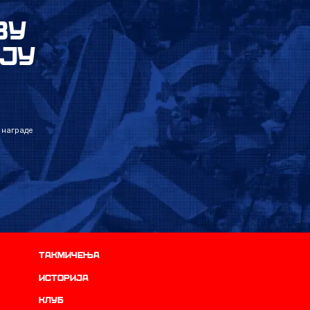
ВУ
ЈУ
 награде
Такмичења
историја
Клуб