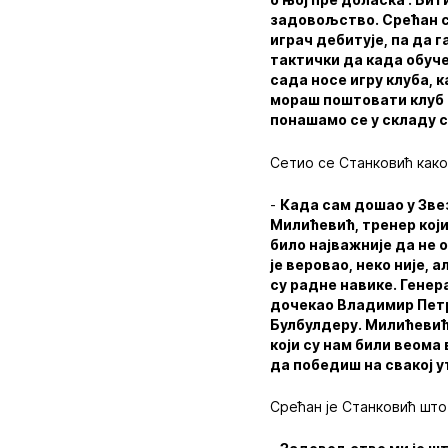
задовољство. Срећан с
играч дебитује, па да 
тактички да када обуче
сада носе игру клуба, к
мораш поштовати клуб и
понашамо се у складу с
Сетио се Станковић како
-
Када сам дошао у Звез
Милићевић, тренер који 
било најважније да не о
је веровао, неко није, 
су радне навике. Генера
дочекао Владимир Петро
Булбулдеру. Милићевић
који су нам били веома
да победиш на свакој 
Срећан је Станковић што 