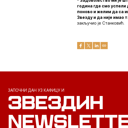
-
Задовољство ми је шт
година где смо успели 
поново и желим да са и
Звезду и да није имао 
закључио је Станковић.
ЗАПОЧНИ ДАН УЗ КАФИЦУ И
ЗВЕЗДИН
NEWSLETT