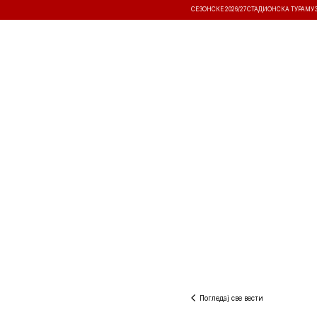
СЕЗОНСКЕ 2026/27
СТАДИОНСКА ТУРА
МУ
ВЕСТИ
ТАКМИЧЕЊА
РЕЗУЛТА
Погледај све вести