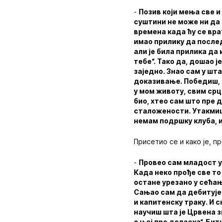
-
Позив који мења све и 
суштини не може ни да 
времена када ћу се вр
имао прилику да послед
али је била прилика да 
тебе“. Тако да, дошао ј
заједно. Знао сам у шта
доказивање. Победиш, а
у мом животу, свим срц
био, хтео сам што пре 
сталожености. Утакмица 
немам подршку клуба, и
Присетио се и како је, п
-
Провео сам младост у
Када неко прође све то 
остане урезано у сећањ
Сањао сам да дебитујем
и капитенску траку. И с
научиш шта је Црвена з
о њој пре доласка“. Би