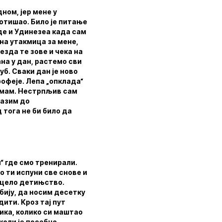
дном, јер мене у
 отишао. Било је питање
де и Удинезеа када сам
на утакмица за мене,
езда те зове и чека на
ана у дан, растемо сви
уб. Сваки дан је ново
рофеје. Лепа „опклада“
 имам. Нестрпљив сам
лазим до
 тога не би било да
 где смо тренирали.
о ти испуни све снове и
о цело детињство.
бију, да носим десетку
дити. Кроз тај пут
лика, колико си маштао
коли је посебно