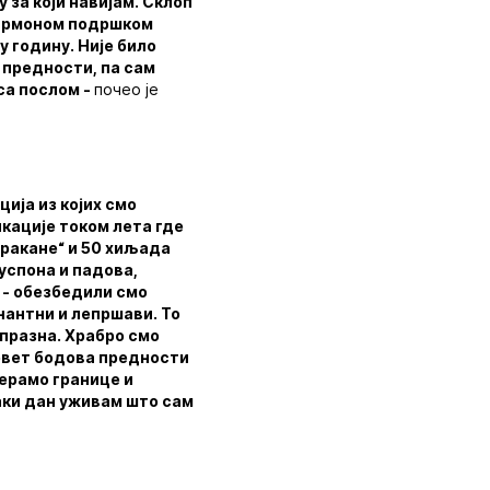
 за који навијам. Склоп
 огрмоном подршком
 годину. Није било
а предности, па сам
са послом -
почео је
ција из којих смо
икације током лета где
аракане“ и 50 хиљада
 успона и падова,
 - обезбедили смо
нантни и лепршави. То
 празна. Храбро смо
девет бодова предности
мерамо границе и
аки дан уживам што сам