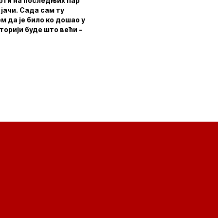
урти на последњих пар
јачи. Сада сам ту
м да је било ко дошао у
торији буде што већи -