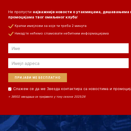
Не пропусти
најважније новости о утакмицама, дешавањима 
промоцијама твог омиљеног клуба
!
Кратки имејлови за које ти треба 2 минута
Никад те нећемо спамовати небитним информацијама
Email
Email
Слажем се да ме Звезда контактира са новостима и промоциј
⭐ 38502 звездаша се пријавило у току сезоне 2025/26