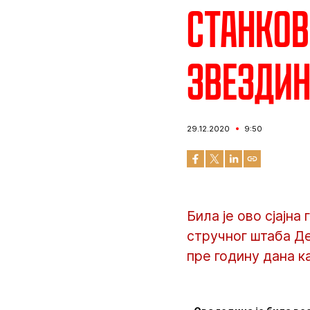
Станков
Звездин
29.12.2020
9:50
Била је ово сјајна
стручног штаба Де
пре годину дана ка