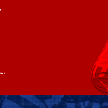
и
ама