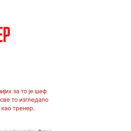
м
ер
ијих за то је шеф
 све то изгледало
ћ као тренер.