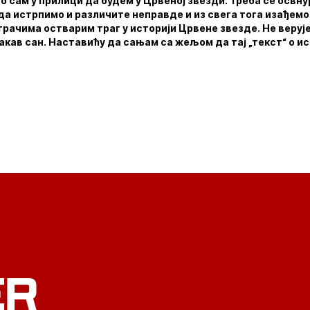
о сам у прилици да будем у Црвеној звезди. Треба се освн
да истрпимо и различите неправде и из свега тога изађемо 
грачима остварим траг у историји Црвене звезде. Не верује
такав сан. Наставићу да сањам са жељом да тај „текст“ о ис
ER