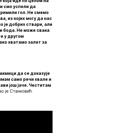
 која иде по целом на
ли смо успели да
примили гол. Не смемо
а, из којих могу да нас
о је добрих ствари, али
ри бода. Не може свака
се у другом
ако хватамо залет за
утакмици да се доказује
 имам само речи хвале и
тави још јаче. Честитам
о је Станковић.