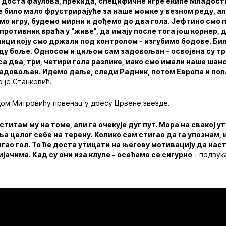
 доста фаулова, прекида, специфичне игре екипе Младости
о је било мало фрустрирајуће за наше момке у везном реду, а
о игру, будемо мирни и дођемо до два гола. Јефтино смо 
отивник враћа у "живе", да имају после тога још корнер, дв
мици коју смо држали под контролом - изгубимо бодове. Бил
буду боље. Односом и циљом сам задовољан - освојена су т
са два, три, четири гола разлике, иако смо имали наше шан
задовољан. Идемо даље, следи Радник, потом Европа и пол
о је Станковић.
дом Митровићу првенац у дресу Црвене звезде.
ститам му на томе, али га очекује дуг пут. Мора на свакој 
вља целог себе на терену. Колико сам стигао да га упознам,
тигао гол. То ће доста утицати на његову мотивацију да нас
ијачима. Кад су они иза клупе - осећамо се сигурно
- подвука