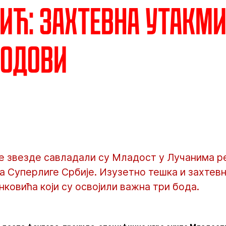
ић: Захтевна утакми
бодови
 звезде савладали су Младост у Лучанима ре
а Суперлиге Србије. Изузетно тешка и захтевн
нковића који су освојили важна три бода.