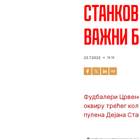
Станков
важни 
23.7.2022
11:11
Фудбалери Црвене
оквиру трећег кол
пулена Дејана Ста