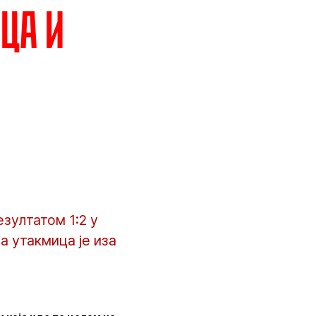
ца и
зултатом 1:2 у
а утакмица је иза