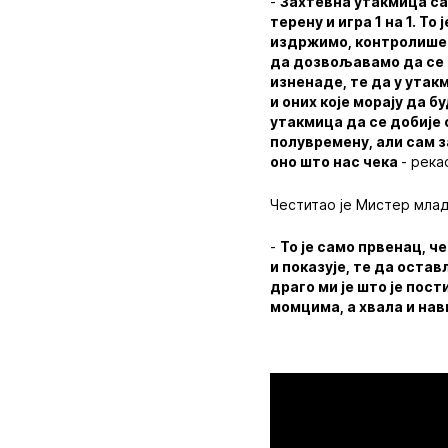
-
Захтевна утакмица са
терену и игра 1 на 1. Т
издржимо, контролишем
да дозвољавамо да се пр
изненаде, те да у утак
и оних које морају да 
утакмица да се добије 
полувремену, али сам 
оно што нас чека
- река
Честитао је Мистер мла
-
То је само првенац, че
и показује, те да оста
драго ми је што је пос
момцима, а хвала и нав