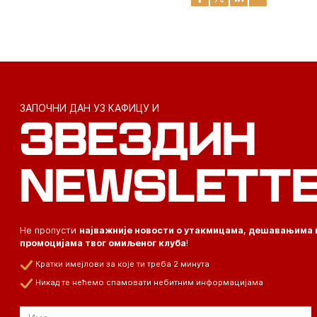
ЗАПОЧНИ ДАН УЗ КАФИЦУ И
ЗВЕЗДИН
NEWSLETT
Не пропусти
најважније новости о утакмицама, дешавањима 
промоцијама твог омиљеног клуба
!
Кратки имејлови за које ти треба 2 минута
Никад те нећемо спамовати небитним информацијама
Email