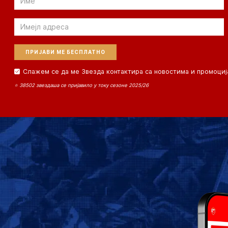
Email
Слажем се да ме Звезда контактира са новостима и промоциј
⭐ 38502 звездаша се пријавило у току сезоне 2025/26