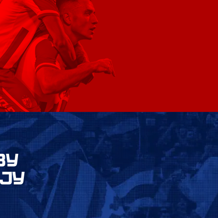
ВУ
ЈУ