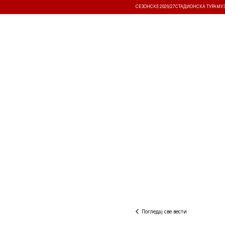
СЕЗОНСКЕ 2026/27
СТАДИОНСКА ТУРА
МУ
ВЕСТИ
ТАКМИЧЕЊА
РЕЗУЛТА
Погледај све вести