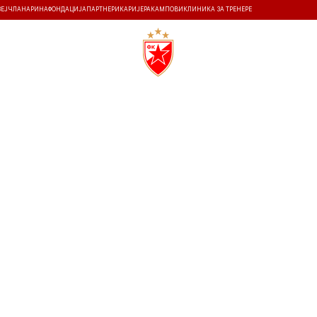
ЗЕЈ
ЧЛАНАРИНА
ФОНДАЦИЈА
ПАРТНЕРИ
КАРИЈЕРА
КАМПОВИ
КЛИНИКА ЗА ТРЕНЕРЕ
ТИ
ИСТОРИЈА
Т