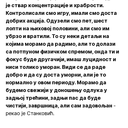
је ствар концентрације и храбрости.
Контролисали смо игру, имали смо доста
добрих акција. Одузели смо пет, шест
лопти на њиховој половини, али смо им
убрзо и вратили. То су неки детаљи на
којима морамо да радимо, али то долази
са потпуном физичком спремом, онда ти и
фокус буде другачији, имаш луцидност и
ниси толико уморан. Види се да раде
добро и да су доста уморни, али је то
нормално у овом периоду. Морамо да
будемо свежији у доношењу одлука у
задњој трећини, задњи пас да буде
чистији, завршница, али сам задовољан
-
рекао је Станковић.