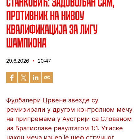
Станковић: Задовољан сам,
противник на нивоу
квалификација за Лигу
шампиона
29.6.2026
20:47
Фудбалери Црвене звезде су
ремизирали у другом контролном мечу
на припремама у Аустрији са Слованом
из Братиславе резултатом 1:1. Утиске
након меча изнео је шеф стручног