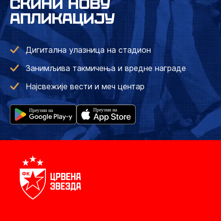
СКИНИ НОВУ
АПЛИКАЦИЈУ
Дигитална улазница на стадион
Занимљива такмичења и вредне награде
Најсвежије вести и меч центар