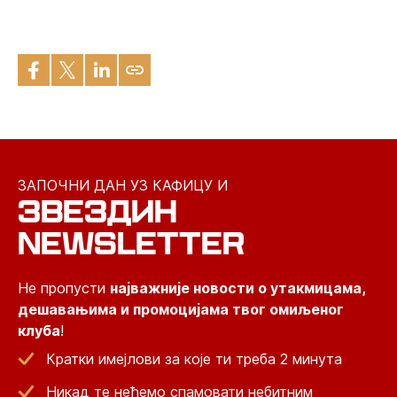
ЗАПОЧНИ ДАН УЗ КАФИЦУ И
ЗВЕЗДИН
NEWSLETTER
Не пропусти
најважније новости о утакмицама,
дешавањима и промоцијама твог омиљеног
клуба
!
Кратки имејлови за које ти треба 2 минута
Никад те нећемо спамовати небитним