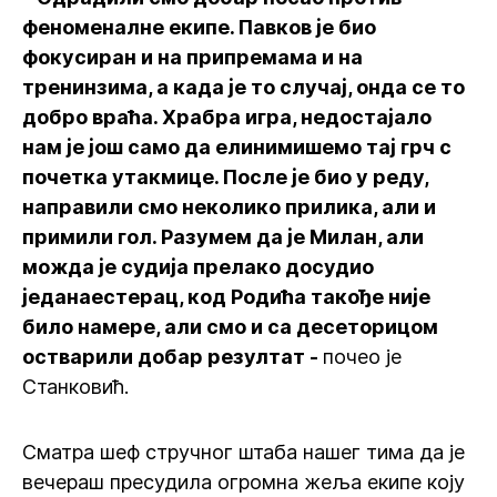
феноменалне екипе. Павков је био
фокусиран и на припремама и на
тренинзима, а када је то случај, онда се то
добро враћа. Храбра игра, недостајало
нам је још само да елинимишемо тај грч с
почетка утакмице. После је био у реду,
направили смо неколико прилика, али и
примили гол. Разумем да је Милан, али
можда је судија прелако досудио
једанаестерац, код Родића такође није
било намере, али смо и са десеторицом
остварили добар резултат -
почео је
Станковић.
Сматра шеф стручног штаба нашег тима да је
вечераш пресудила огромна жеља екипе коју