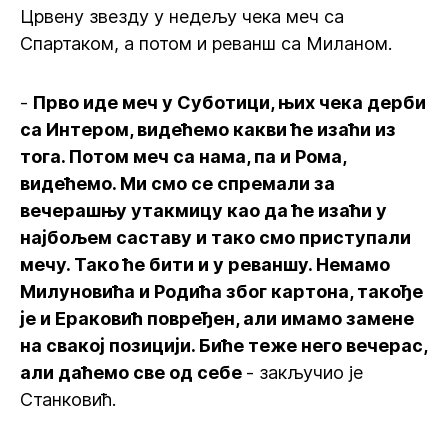
Црвену звезду у недељу чека меч са
Спартаком, а потом и реванш са Миланом.
-
Прво иде меч у Суботици, њих чека дерби
са Интером, видећемо какви ће изаћи из
тога. Потом меч са нама, па и Рома,
видећемо. Ми смо се спремали за
вечерашњу утакмицу као да ће изаћи у
најбољем саставу и тако смо приступали
мечу. Тако ће бити и у реваншу. Немамо
Милуновића и Родића због картона, такође
је и Ераковић повређен, али имамо замене
на свакој позицији. Биће теже него вечерас,
али даћемо све од себе
- закључио је
Станковић.