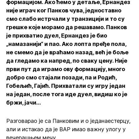
формацијом. Ако ћемо у детаље, Ернандез
није играч ког Панков чува, једноставно
смо слабо истрчали у транзицији и то су
грешке које морамо да решавамо. Панков
је прихватио дуел, Ернандез је био
„намазанији“ и пао. Ако лопта пређе пола,
не смемо да је враћамо назад, већ је боље
да гледамо ка напред, по сваку цену. Није
први пут да играмо ову формацију, много
добро смо стајали позади, па и Родић,
Гобељић, Гајић. Прихватали су игру један
на један, после тога иде дуел, видиш ко је
бржи, јачи...
Разговарао је са Панковим и о једанаестерцу,
али и истакао да је ВАР имао важну улогу у
вечерашњем мечу.