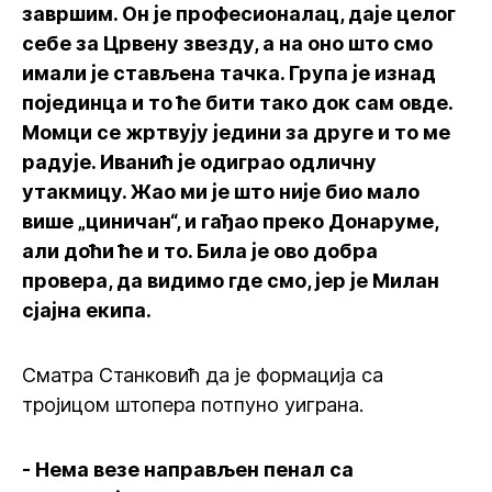
завршим. Он је професионалац, даје целог
себе за Црвену звезду, а на оно што смо
имали је стављена тачка. Група је изнад
појединца и то ће бити тако док сам овде.
Момци се жртвују једини за друге и то ме
радује. Иванић је одиграо одличну
утакмицу. Жао ми је што није био мало
више „циничан“, и гађао преко Донаруме,
али доћи ће и то. Била је ово добра
провера, да видимо где смо, јер је Милан
сјајна екипа.
Сматра Станковић да је формација са
тројицом штопера потпуно уиграна.
- Нема везе направљен пенал са