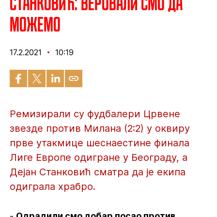
Станковић: Веровали смо да
можемо
17.2.2021
10:19
Ремизирали су фудбалери Црвене
звезде против Милана (2:2) у оквиру
прве утакмице шеснаестине финала
Лиге Европе одигране у Београду, а
Дејан Станковић сматра да је екипа
одиграла храбро.
-
Одрадили смо добар посао против