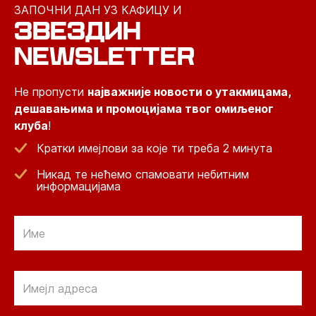
ЗАПОЧНИ ДАН УЗ КАФИЦУ И
ЗВЕЗДИН
NEWSLETTER
Не пропусти
најважније новости о утакмицама,
дешавањима и промоцијама твог омиљеног
клуба
!
Кратки имејлови за које ти треба 2 минута
Никад те нећемо спамовати небитним
информацијама
Email
Email