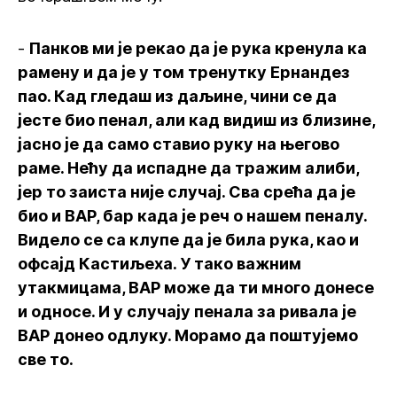
-
Панков ми је рекао да је рука кренула ка
рамену и да је у том тренутку Ернандез
пао. Кад гледаш из даљине, чини се да
јесте био пенал, али кад видиш из близине,
јасно је да само ставио руку на његово
раме. Нећу да испадне да тражим алиби,
јер то заиста није случај. Сва срећа да је
био и ВАР, бар када је реч о нашем пеналу.
Видело се са клупе да је била рука, као и
офсајд Кастиљеха. У тако важним
утакмицама, ВАР може да ти много донесе
и односе. И у случају пенала за ривала је
ВАР донео одлуку. Морамо да поштујемо
све то.