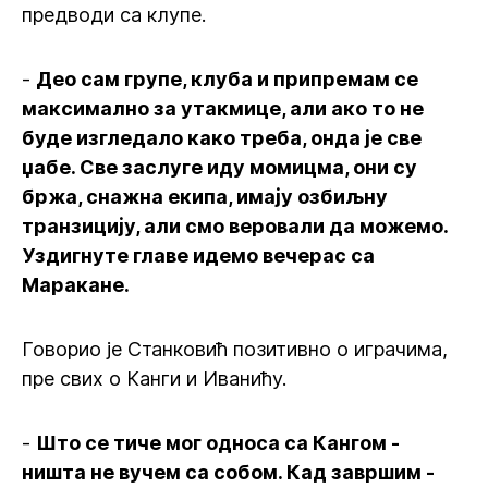
предводи са клупе.
-
Део сам групе, клуба и припремам се
максимално за утакмице, али ако то не
буде изгледало како треба, онда је све
џабе. Све заслуге иду момицма, они су
бржа, снажна екипа, имају озбиљну
транзицију, али смо веровали да можемо.
Уздигнуте главе идемо вечерас са
Маракане.
Говорио је Станковић позитивно о играчима,
пре свих о Канги и Иванићу.
-
Што се тиче мог односа са Кангом -
ништа не вучем са собом. Кад завршим -