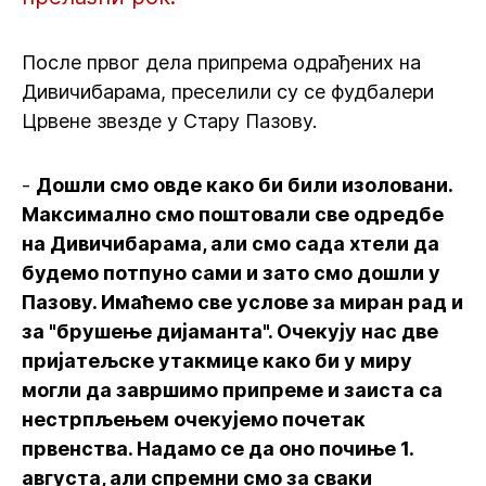
После првог дела припрема одрађених на
Дивичибарама, преселили су се фудбалери
Црвене звезде у Стару Пазову.
-
Дошли смо овде како би били изоловани.
Максимално смо поштовали све одредбе
на Дивичибарама, али смо сада хтели да
будемо потпуно сами и зато смо дошли у
Пазову. Имаћемо све услове за миран рад и
за "брушење дијаманта". Очекују нас две
пријатељске утакмице како би у миру
могли да завршимо припреме и заиста са
нестрпљењем очекујемо почетак
првенства. Надамо се да оно почиње 1.
августа, али спремни смо за сваки