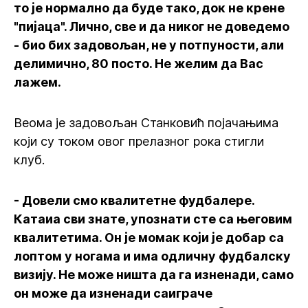
то је нормално да буде тако, док не крене
"пијаца". Лично, све и да никог не доведемо
- био бих задовољан, не у потпуности, али
делимично, 80 посто. Не желим да Вас
лажем.
Веома је задовољан Станковић појачањима
који су током овог прелазног рока стигли
клуб.
- Довели смо квалитетне фудбалере.
Катаиа сви знате, упознати сте са његовим
квалитетима. Он је момак који је добар са
лоптом у ногама и има одличну фудбалску
визију. Не може ништа да га изненади, само
он може да изненади саиграче