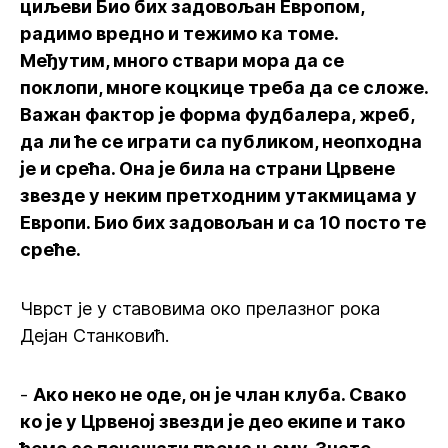
циљеви Био бих задовољан Европом,
радимо вредно и тежимо ка томе.
Међутим, много ствари мора да се
поклопи, многе коцкице треба да се сложе.
Важан фактор је форма фудбалера, жреб,
да ли ће се играти са публиком, неопходна
је и срећа. Она је била на страни Црвене
звезде у неким претходним утакмицама у
Европи. Био бих задовољан и са 10 посто те
среће.
Чврст је у ставовима око прелазног рока
Дејан Станковић.
-
Ако неко не оде, он је члан клуба. Свако
ко је у Црвеној звезди је део екипе и тако