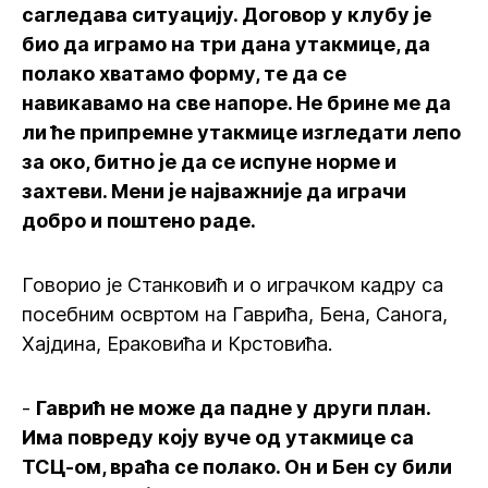
сагледава ситуацију. Договор у клубу је
био да играмо на три дана утакмице, да
полако хватамо форму, те да се
навикавамо на све напоре. Не брине ме да
ли ће припремне утакмице изгледати лепо
за око, битно је да се испуне норме и
захтеви. Мени је најважније да играчи
добро и поштено раде.
Говорио је Станковић и о играчком кадру са
посебним освртом на Гаврића, Бена, Санога,
Хајдина, Ераковића и Крстовића.
-
Гаврић не може да падне у други план.
Има повреду коју вуче од утакмице са
ТСЦ-ом, враћа се полако. Он и Бен су били