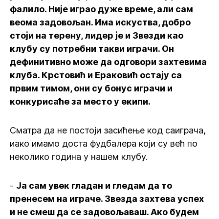
фалило. Није играо дуже време, али сам
веома задовољан. Има искуства, добро
стоји на терену, лидер је и Звезди као
клубу су потребни такви играчи. Он
дефинитивно може да одговори захтевима
клуба. Крстовић и Ераковић остају са
првим тимом, они су бонус играчи и
конкурисаће за место у екипи.
Сматра да не постоји засићење код саиграча,
иако имамо доста фудбалера који су већ по
неколико година у нашем клубу.
-
Ја сам увек гладан и гледам да то
пренесем на играче. Звезда захтева успех
и не смеш да се задовољаваш. Ако будем