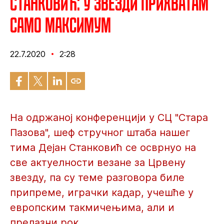
Станковић: У Звезди прихватам
само максимум
22.7.2020
2:28
На одржаној конференцији у СЦ "Стара
Пазова", шеф стручног штаба нашег
тима Дејан Станковић се осврнуо на
све актуелности везане за Црвену
звезду, па су теме разговора биле
припреме, играчки кадар, учешће у
европским такмичењима, али и
прелазни рок.