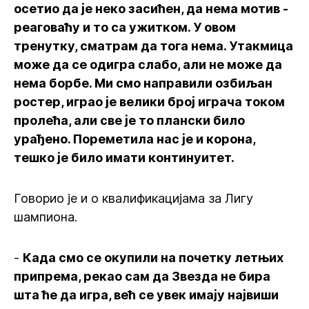
осетио да је неко засићен, да нема мотив -
реаговаћу и то са ужитком. У овом
тренутку, сматрам да тога нема. Утакмица
може да се одигра слабо, али не може да
нема борбе. Ми смо направили озбиљан
ростер, играо је велики број играча током
пролећа, али све је то плански било
урађено. Пореметила нас је и корона,
тешко је било имати континуитет.
Говорио је и о квалификацијама за Лигу
шампиона.
-
Када смо се окупили на почетку летњих
припрема, рекао сам да Звезда не бира
шта ће да игра, већ се увек имају највиши