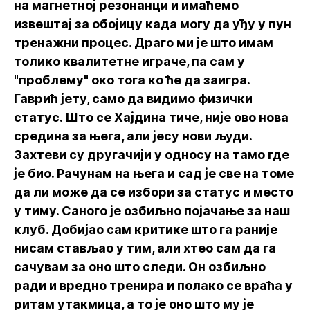
на магнетној резонанци и имаћемо
извештај за обојицу када могу да уђу у пун
тренажни процес. Драго ми је што имам
толико квалитетне играче, па сам у
"проблему" око тога ко ће да заигра.
Гаврић јету, само да видимо физички
статус. Што се Хајдина тиче, није ово нова
средина за њега, али јесу нови људи.
Захтеви су другачији у односу на тамо где
је био. Рачунам на њега и сад је све на томе
да ли може да се избори за статус и место
у тиму. Саного је озбиљно појачање за наш
клуб. Добијао сам критике што га раније
нисам стављао у тим, али хтео сам да га
сачувам за оно што следи. Он озбиљно
ради и вредно тренира и полако се враћа у
ритам утакмица, а то је оно што му је