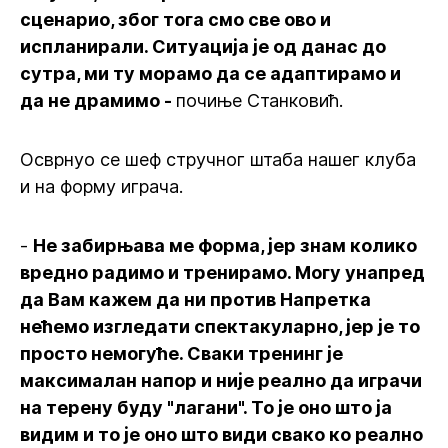
сценарио, због тога смо све ово и
испланирали. Ситуација је од данас до
сутра, ми ту морамо да се адаптирамо и
да не драмимо -
почиње Станковић.
Осврнуо се шеф стручног штаба нашег клуба
и на форму играча.
-
Не забирњава ме форма, јер знам колико
вредно радимо и тренирамо. Могу унапред
да Вам кажем да ни против Напретка
нећемо изгледати спектакуларно, јер је то
просто немогуће. Сваки тренинг је
максималан напор и није реално да играчи
на терену буду "лагани". То је оно што ја
видим и то је оно што види свако ко реално