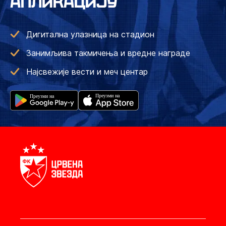
АПЛИКАЦИЈУ
Дигитална улазница на стадион
Занимљива такмичења и вредне награде
Најсвежије вести и меч центар