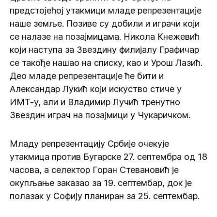
предстојећој утакмици младе репрезентације
наше земље. Позиве су добили и играчи који
се налазе на позајмицама. Никола Кнежевић
који наступа за Звездину филијалу Графичар
се такође нашао на списку, као и Урош Лазић.
Део младе репрезентације ће бити и
Александар Лукић који искуство стиче у
ИМТ-у, али и Владимир Лучић тренутно
Звездин играч на позајмици у Чукаричком.
Младу репрезентацију Србије очекује
утакмица против Бугарске 27. септембра од 18
часова, а селектор Горан Стевановић је
окупљање заказао за 19. септембар, док је
полазак у Софију планиран за 25. септембар.