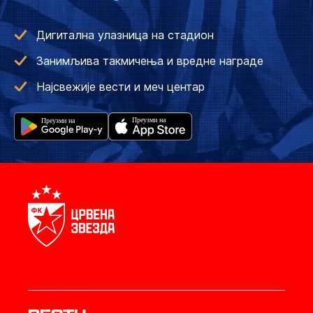
Дигитална улазница на стадион
Занимљива такмичења и вредне награде
Најсвежије вести и меч центар