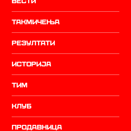
Вести
Такмичења
резултати
историја
ТИМ
Клуб
продавница