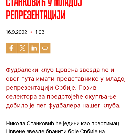
Станковић у младој
репрезентацији
16.9.2022
1:03
Фудбалски клуб Црвена звезда ће и
овог пута имати представнике у младој
репрезентацији Србије. Позив
селектора за предстојеће окупљање
добило је пет фудбалера нашег клуба.
Никола Станковић ће једини као првотимац
Црвене звезде бранити боје Србије на