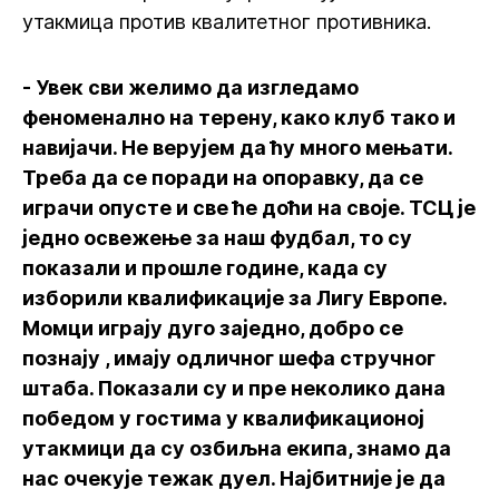
утакмица против квалитетног противника.
- Увек сви желимо да изгледамо
феноменално на терену, како клуб тако и
навијачи. Не верујем да ћу много мењати.
Треба да се поради на опоравку, да се
играчи опусте и све ће доћи на своје. ТСЦ је
једно освежење за наш фудбал, то су
показали и прошле године, када су
изборили квалификације за Лигу Европе.
Момци играју дуго заједно, добро се
познају , имају одличног шефа стручног
штаба. Показали су и пре неколико дана
победом у гостима у квалификационој
утакмици да су озбиљна екипа, знамо да
нас очекује тежак дуел. Најбитније је да