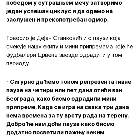
победом у сутрашњем мечу затворимо
један успешан циклус и да одемо на
заслужен и прекопотребан одмор.
Говорио је Дејан Станковић и о паузи која
очекује нашу екипу и мини припремама које ће
фудбалери Црвене звезде одрадити у том
периоду.
- Сигурно да ћемо током репрезентативне
паузе на четири или пет дана отићи ван
Београда, како бисмо одрадили мини
припреме. Када се игра на свака три дана
нема времена за ту врсту рада на терену.
Добро ће нам доћи пауза како бисмо
додатно посветили пажњу неким