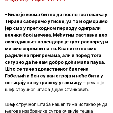
- Било је веома битно да после гостовања у
Тирани саберемо утиске, уз то и одморимо
јер смо у претходном периоду одиграли
велики број мечева. Међутим саставни део
овогодишњег календара је густ распоред и
ми смо спремни на то. Квалитетно смо
радили на припремама, али и поред тога
сигурно да ће нам добро доћи мала пауза.
Што се тиче здравственог билтена
Гобељић и Бен су ван строја и неће бити у
оптицају за сутрашњу утакмицу
– рекао је
шеф стручног штаба Дејан Станковић.
Шеф стручног штаба нашег тима истакао је да
његове изабранике сутра очекује тешка