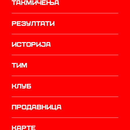
Такмичења
резултати
историја
ТИМ
Клуб
продавница
Карте