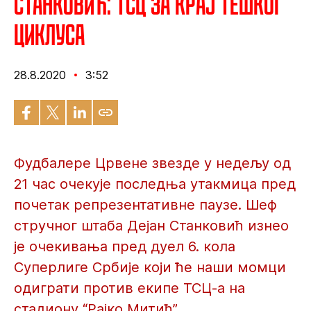
Станковић: ТСЦ за крај тешког
циклуса
28.8.2020
3:52
Фудбалере Црвене звезде у недељу од
21 час очекује последња утакмица пред
почетак репрезентативне паузе. Шеф
стручног штаба Дејан Станковић изнео
је очекивања пред дуел 6. кола
Суперлиге Србије који ће наши момци
одиграти против екипе ТСЦ-а на
стадиону “Рајко Митић”.