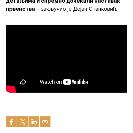
детаљима и спремно дочекали наставак
првенства
– закључио је Дејан Станковић.