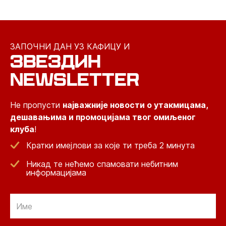
ЗАПОЧНИ ДАН УЗ КАФИЦУ И
ЗВЕЗДИН
NEWSLETTER
Не пропусти
најважније новости о утакмицама,
дешавањима и промоцијама твог омиљеног
клуба
!
Кратки имејлови за које ти треба 2 минута
Никад те нећемо спамовати небитним
информацијама
Email