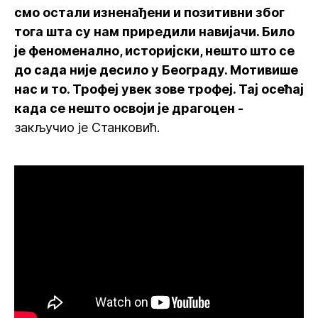
смо остали изненађени и позитивни због
тога шта су нам приредили навијачи. Било
је феноменално, историјски, нешто што се
до сада није десило у Београду. Мотивише
нас и то. Трофеј увек зове трофеј. Тај осећај
када се нешто освоји је драгоцен -
закључио је Станковић.