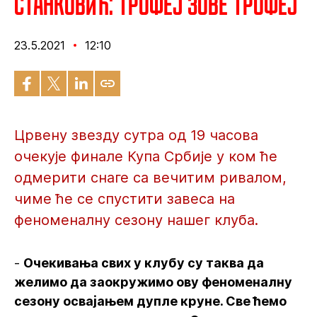
Станковић: Трофеј зове трофеј
23.5.2021
12:10
Црвену звезду сутра од 19 часова
очекује финале Купа Србије у ком ће
одмерити снаге са вечитим ривалом,
чиме ће се спустити завеса на
феноменалну сезону нашег клуба.
-
Очекивања свих у клубу су таква да
желимо да заокружимо ову феноменалну
сезону освајањем дупле круне. Све ћемо