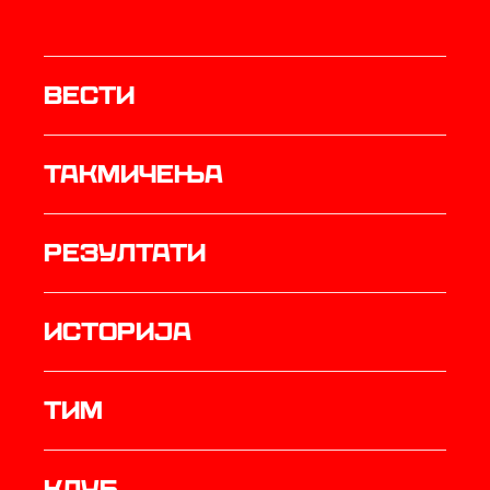
Вести
Такмичења
резултати
историја
ТИМ
Клуб