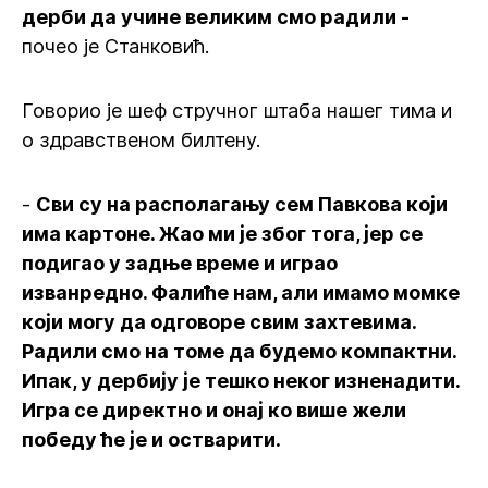
дерби да учине великим смо радили -
почео је Станковић.
Говорио је шеф стручног штаба нашег тима и
о здравственом билтену.
-
Сви су на располагању сем Павкова који
има картоне. Жао ми је због тога, јер се
подигао у задње време и играо
изванредно. Фалиће нам, али имамо момке
који могу да одговоре свим захтевима.
Радили смо на томе да будемо компактни.
Ипак, у дербију је тешко неког изненадити.
Игра се директно и онај ко више жели
победу ће је и остварити.