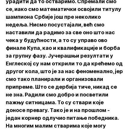
урадити да то остваримо. Спремали смо
се, иако смо математички освојили титулу
шампиона Србије још пре неколико
недеља. Нисмо посустајали, већ смо
наставили да радимо за све оно што нас
чека у будућности, а то су управо ово
финале Купа, као и квалификације и борба
за групну фазу. Јучерашњи резултати у
Енглеској су нам открили то да крећемо од
другог кола, што је за нас феноменално, јер
смо тако планирали и организовали
припреме. Што се дербија тиче, никад се
не зна. Радили смо добро и посветили
пажњу ситницама. То су ствари које
доносе превагу. Тако је и на прошлом -
један корнер одлучио питање победника.
На многим малим стварима које могу