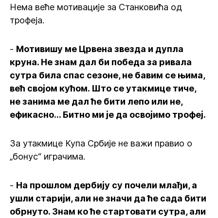
Нема веће мотивације за Станковића од
трофеја.
-
Мотивишу ме Црвена звезда и дупла
круна. Не знам дал би победа за ривала
сутра била спас сезоне, не бавим се њима,
већ својом кућом. Што се утакмице тиче,
не занима ме дал ће бити лепо или не,
ефикасно... Битно ми је да освојимо трофеј.
За утакмице Купа Србије не важи правио о
„бонус“ играчима.
-
На прошлом дербију су почели млађи, а
ушли старији, али не значи да ће сада бити
обрнуто. Знам ко ће стартовати сутра, али