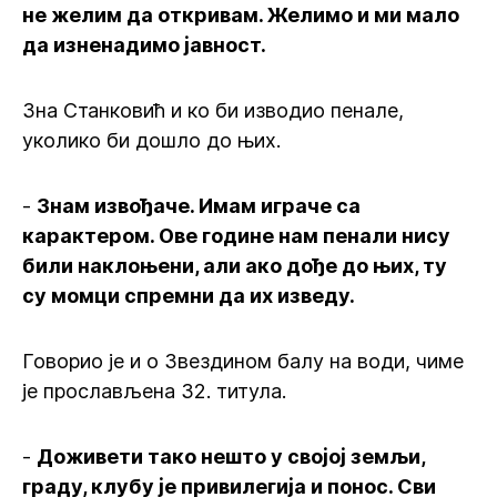
не желим да откривам. Желимо и ми мало
да изненадимо јавност.
Зна Станковић и ко би изводио пенале,
уколико би дошло до њих.
-
Знам извођаче. Имам играче са
карактером. Ове године нам пенали нису
били наклоњени, али ако дође до њих, ту
су момци спремни да их изведу.
Говорио је и о Звездином балу на води, чиме
је прослављена 32. титула.
-
Доживети тако нешто у својој земљи,
граду, клубу је привилегија и понос. Сви