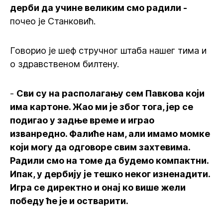
дерби да учине великим смо радили -
почео је Станковић.
Говорио је шеф стручног штаба нашег тима и
о здравственом билтену.
-
Сви су на располагању сем Павкова који
има картоне. Жао ми је због тога, јер се
подигао у задње време и играо
изванредно. Фалиће нам, али имамо момке
који могу да одговоре свим захтевима.
Радили смо на томе да будемо компактни.
Ипак, у дербију је тешко неког изненадити.
Игра се директно и онај ко више жели
победу ће је и остварити.