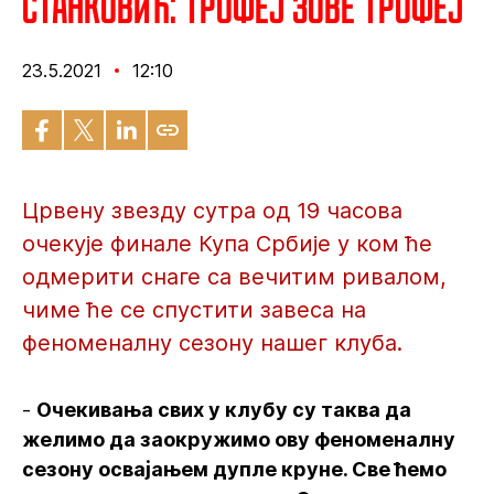
Станковић: Трофеј зове трофеј
23.5.2021
12:10
Црвену звезду сутра од 19 часова
очекује финале Купа Србије у ком ће
одмерити снаге са вечитим ривалом,
чиме ће се спустити завеса на
феноменалну сезону нашег клуба.
-
Очекивања свих у клубу су таква да
желимо да заокружимо ову феноменалну
сезону освајањем дупле круне. Све ћемо