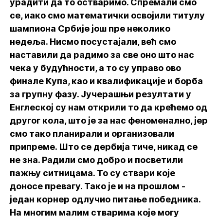
урадити да то остваримо. Спремали смо
се, иако смо математички освојили титулу
шампиона Србије још пре неколико
недеља. Нисмо посустајали, већ смо
наставили да радимо за све оно што нас
чека у будућности, а то су управо ово
финале Купа, као и квалификације и борба
за групну фазу. Јучерашњи резултати у
Енглеској су нам открили то да крећемо од
другог кола, што је за нас феноменално, јер
смо тако планирали и организовали
припреме. Што се дербија тиче, никад се
не зна. Радили смо добро и посветили
пажњу ситницама. То су ствари које
доносе превагу. Тако је и на прошлом -
један корнер одлучио питање победника.
На многим малим стварима које могу