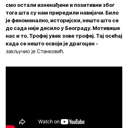
смо остали изненађени и позитивни због
тога шта су нам приредили навијачи. Било
је феноменално, историјски, нешто што се
до сада није десило у Београду. Мотивише
нас и то. Трофеј увек зове трофеј. Тај осећај
када се нешто освоји је драгоцен -
закључио је Станковић.