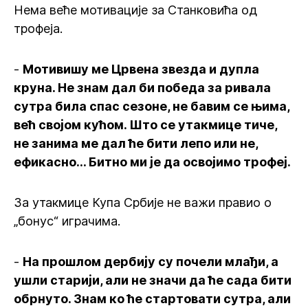
Нема веће мотивације за Станковића од
трофеја.
-
Мотивишу ме Црвена звезда и дупла
круна. Не знам дал би победа за ривала
сутра била спас сезоне, не бавим се њима,
већ својом кућом. Што се утакмице тиче,
не занима ме дал ће бити лепо или не,
ефикасно... Битно ми је да освојимо трофеј.
За утакмице Купа Србије не важи правио о
„бонус“ играчима.
-
На прошлом дербију су почели млађи, а
ушли старији, али не значи да ће сада бити
обрнуто. Знам ко ће стартовати сутра, али