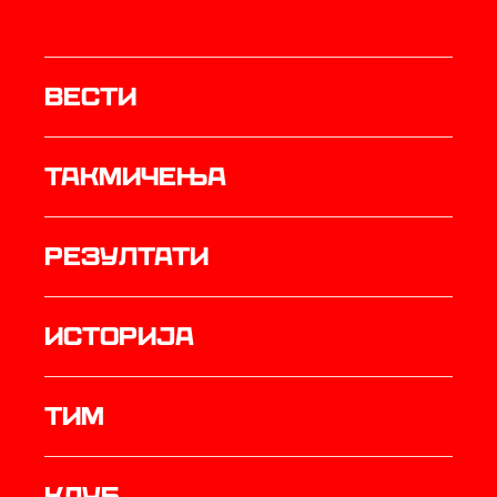
Вести
Такмичења
резултати
историја
ТИМ
Клуб