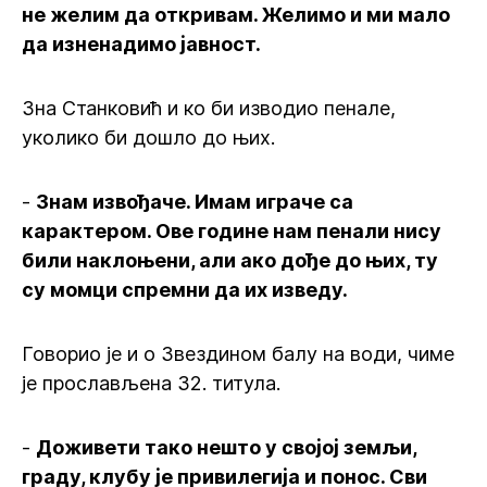
не желим да откривам. Желимо и ми мало
да изненадимо јавност.
Зна Станковић и ко би изводио пенале,
уколико би дошло до њих.
-
Знам извођаче. Имам играче са
карактером. Ове године нам пенали нису
били наклоњени, али ако дође до њих, ту
су момци спремни да их изведу.
Говорио је и о Звездином балу на води, чиме
је прослављена 32. титула.
-
Доживети тако нешто у својој земљи,
граду, клубу је привилегија и понос. Сви