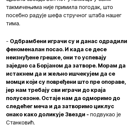
такмичењима није примила погодак, што
посебно радује шефа стручног штаба нашег
тима.
-
Одбрамбени играчи су и данас одрадили
феноменалан посао. И када се десе
неизнуђене грешке, они то успевају
заједно са Борјаном да затворе. Морам да
истакнем да и жељно ишчекујем да се
момци који су повређени што пре опораве,
јер нам требају сви играчи до краја
полусезоне. Остаје нам да одморимо до
следећег меча и да затворимо циклус
онако како доликује Звезди -
подвукао је
Станковић.