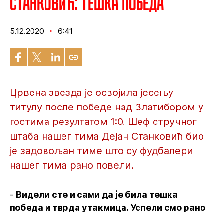
Станковић: Тешка победа
5.12.2020
6:41
Црвена звезда је освојила јесењу
титулу после победе над Златибором у
гостима резултатом 1:0. Шеф стручног
штаба нашег тима Дејан Станковић био
је задовољан тиме што су фудбалери
нашег тима рано повели.
-
Видели сте и сами да је била тешка
победа и тврда утакмица. Успели смо рано