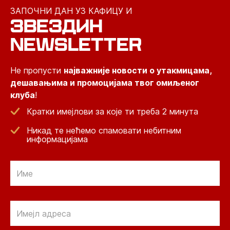
ЗАПОЧНИ ДАН УЗ КАФИЦУ И
ЗВЕЗДИН
NEWSLETTER
Не пропусти
најважније новости о утакмицама,
дешавањима и промоцијама твог омиљеног
клуба
!
Кратки имејлови за које ти треба 2 минута
Никад те нећемо спамовати небитним
информацијама
Email
Email