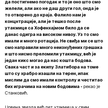
да постигнемо погодак и то је оно што смо
желели, али ако не даш други гол, онда је
то отворено до краја. Фалило нам је
концнтрације, али је тешко после
утакмице са Хофенхајмом било да се
данас одигра на високом нивоу. Уз то смо
имали и много ротација. Не свиђа ми се што
смо направили много неизнуђених грешака
и што нисмо преломили утакмицу, већ је
један кикс могао да нас кошта бодова.
Свака част и за екипу Златибора на томе
што су храбро изашли на терен, ипак
мислим да смо имали контролу и честитао
бих играчима на новим бодовима -
рекао је
Станковић.
Црвена звезда већ пет утакмица у свим