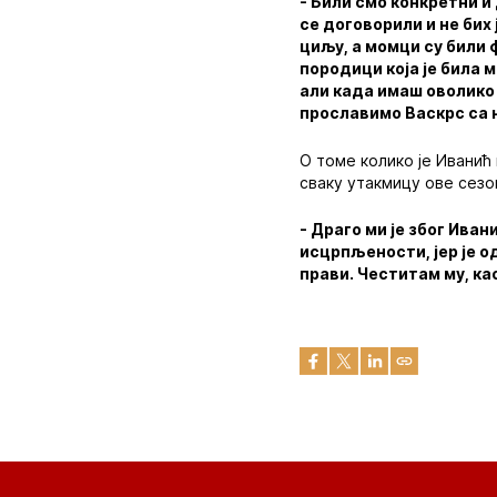
- Били смо конкретни и
се договорили и не бих
циљу, а момци су били 
породици која је била 
али када имаш оволико 
прославимо Васкрс са
О томе колико је Иванић
сваку утакмицу ове сезон
- Драго ми је због Иван
исцрпљености, јер је о
прави. Честитам му, ка