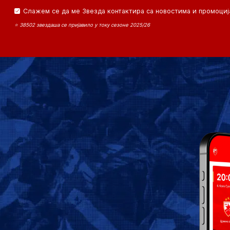
Слажем се да ме Звезда контактира са новостима и промоциј
⭐ 38502 звездаша се пријавило у току сезоне 2025/26