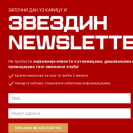
ЗАПОЧНИ ДАН УЗ КАФИЦУ И
ЗВЕЗДИН
NEWSLETT
Не пропусти
најважније новости о утакмицама, дешавањима 
промоцијама твог омиљеног клуба
!
Кратки имејлови за које ти треба 2 минута
Никад те нећемо спамовати небитним информацијама
Email
Email