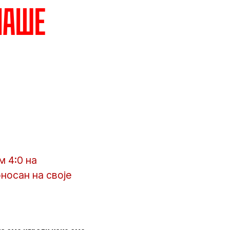
наше
 4:0 на
оносан на своје