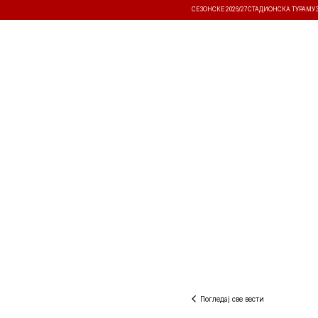
СЕЗОНСКЕ 2026/27
СТАДИОНСКА ТУРА
МУ
ВЕСТИ
ТАКМИЧЕЊА
РЕЗУЛТА
Погледај све вести