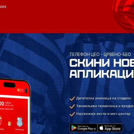
ама
ТЕЛЕФОН ЦЕО - ЦРВЕНО-БЕО
СКИНИ НО
АПЛИКАЦИ
Дигитална улазница на стадион
Занимљива такмичења и вредне
Најсвежије вести и меч центар