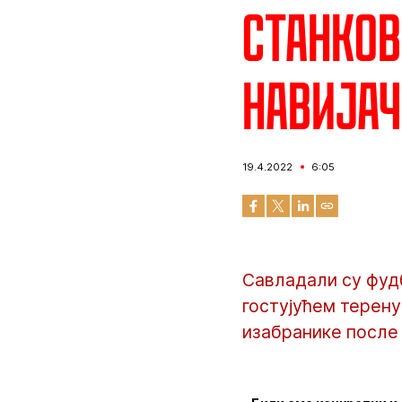
Станков
навијач
19.4.2022
6:05
Савладали су фуд
гостујућем терену
изабранике после 