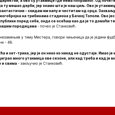
 директни, а ово су утакмице где нема поправног. Од почет
 ја ту мешао дерби, јер знамо шта је наш циљ. Ово је утакм
фантастични - скидам им капу и честитам од срца. Захваљу
многобројна на трибинама стадиона у Бачкој Тополи. Ово је
публике поред себе, онда се осећаш као да је то домаћи т
 нашим породицама
- почео је Станковић.
 незамењив у тиму Мистера, говори чињеница да је једини фудб
е - 48.
ића и хет-трика, јер је он неко ко никад не одустаје. Имао ј
диграо много утакмица ове сезоне, али кад треба и кад је м
о и свима
- закључио је Станковић.