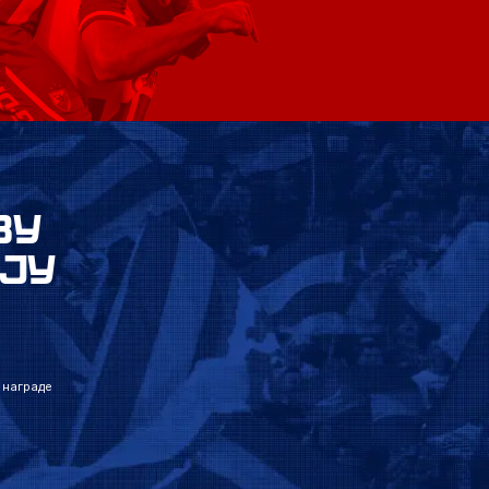
ВУ
ЈУ
 награде