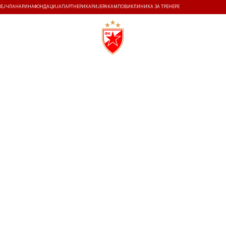
ЗЕЈ
ЧЛАНАРИНА
ФОНДАЦИЈА
ПАРТНЕРИ
КАРИЈЕРА
КАМПОВИ
КЛИНИКА ЗА ТРЕНЕРЕ
ТИ
ИСТОРИЈА
Т