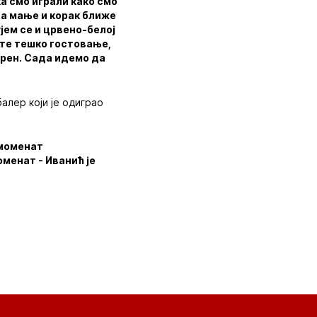
ка смо играли како смо
ица мање и корак ближе
јем се и црвено-белој
сте тешко гостовање,
ерен. Сада идемо да
алер који је одиграо
е моменат
оменат - Иванић је