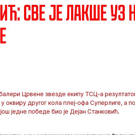
ић: Све је лакше уз 
е
балери Црвене звезде екипу ТСЦ-а резултатом
 у оквиру другог кола плеј-офа Суперлиге, а п
још једне победе био је Дејан Станковић.