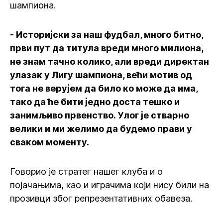
шампиона.
- Историјски за наш фудбал, много битно,
први пут да титула вреди много милиона,
не знам тачно колико, али вреди директан
улазак у Лигу шампиона, већи мотив од
тога не верујем да било ко може да има,
тако да ће бити једно доста тешко и
занимљиво првенство. Улог је стварно
велики и ми желимо да будемо прави у
сваком моменту.
Говорио је стратег нашег клуба и о
појачањима, као и играчима који нису били на
прозивци због репрезентативних обавеза.