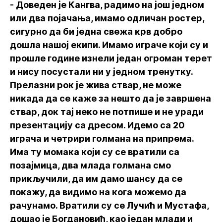
- Доведен је Кангва, радимо на још једном
или два појачања, имамо одличан ростер,
сигурно да би једна свежа крв добро
дошла нашој екипи. Имамо играче који су и
прошле године изнели један огроман терет
и нису посустали ни у једном тренутку.
Прелазни рок је жива ствар, не може
никада да се каже за нешто да је завршена
ствар, док тај неко не потпише и не уради
презентацију са дресом. Идемо са 20
играча и четрири голмана на припрема.
Има ту момака који су се вратили са
позајмица, два млада голмана смо
прикључили, да им дамо шансу да се
покажу, да видимо на кога можемо да
рачунамо. Вратили су се Лучић и Мустафа,
дошао је Богдановић, као један млади и