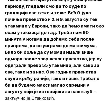
периоду, гледали смо да то буде по
градацији све теже и теже. Већ 9. јула
почиње првенство и 2. и 9. августа су тек
утакмице у Европи, тако да ћемо имати око
осам утакмица до тад. Треба нам 90
минута у ногама да дођемо себи после
припрема, да се уиграмо до максимума.
Било би боље да су момци имали више
одмора после завршеног првенства, јер су
одиграли преко 55 утакмица, али како за
све, тако и за нас. Ове године првенства
свуда крећу раније, тако и наше. Требало
би да будемо максимално спремни у
августу који је историјски за наш клуб
–
закључио је Станковић.