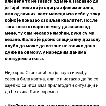
или неће то не зависи од мене. Наравно да
је Гајић неко ко је одиграо феноменално,
има одличних шест месеци иза себе у току
којих је показао озбиљан квалитет. После
тога, неке ствари не могу да зависе од
мене, ту сам некако немоћан, руке су ми
везане. Фалко је добио специјалну дозволу
клуба да може да остане неколико дана
дуже на одмору, у наредним данима
очекујемо и њега.
Није крио Станковић да је пауза између
сезона била кратка, али је и истакао да ће се
заједно са играчима прилагодити ситуацији и
да ће екипа бити спремна.
- Имаћемо четири утакмице у припремном