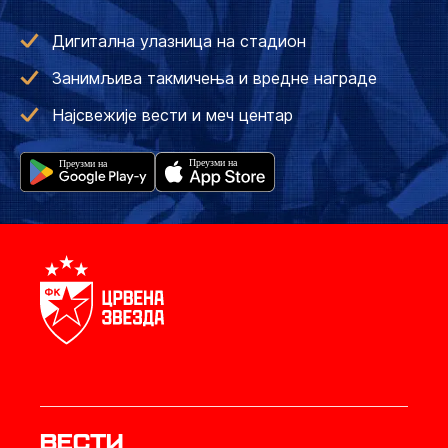
Дигитална улазница на стадион
Занимљива такмичења и вредне награде
Најсвежије вести и меч центар
Вести