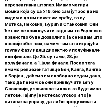
перспективни штопер. Имамо четири
момка која су са У19, био сам јутрос да их
видим и да им пожелим срећу, то су
Мотика, Лековић, Ђурић и Станковић. Они
ће нам се прикључити када им то Европско
првенство буде дозволило, ја се надам што
касније због њих, самим тим што играјући
групну фазу идеш директно у полуфинале
или финале. До 25. су тамо, 28. је
полуфинале, а 1. јула финале. После тога
имамо репрезентативце Бен, Канга, Кангва
и Борјан , даћемо им слободно седам дана,
тако да ће нам се они прикључити већ у
Словенији, у зависности како ко буде имао
летове. Гајићу је истекао уговор и то је
питање за управу, да ли ће продуживати