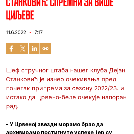
Станковић: Спремни за више
циљеве
11.6.2022
7:17
Шеф стручног штаба нашег клуба Дејан
Станковић је изнео очекивања пред
почетак припрема за сезону 2022/23. и
истако да црвено-беле очекује напоран
рад.
- У Црвеној звезди морамо брзо да
архивирамо постигнуте успехе, јер су