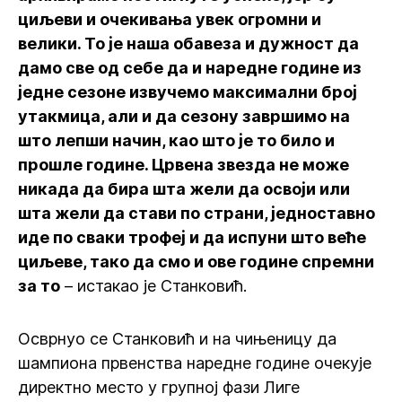
циљеви и очекивања увек огромни и
велики. То је наша обавеза и дужност да
дамо све од себе да и наредне године из
једне сезоне извучемо максимални број
утакмица, али и да сезону завршимо на
што лепши начин, као што је то било и
прошле године. Црвена звезда не може
никада да бира шта жели да освоји или
шта жели да стави по страни, једноставно
иде по сваки трофеј и да испуни што веће
циљеве, тако да смо и ове године спремни
за то
– истакао је Станковић.
Осврнуо се Станковић и на чињеницу да
шампиона првенства наредне године очекује
директно место у групној фази Лиге