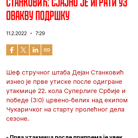
Станковић: Сјајно је играти уз
овакву подршку
11.2.2022
7:29
Шеф стручног штаба Дејан Станковић
изнео је прве утиске после одигране
утакмице 22. кола Суперлиге Србије и
победе (3:0) црвено-белих над екипом
Чукаричког на старту пролећног дела
сезоне.
- Прва утакмица после припрема је увек