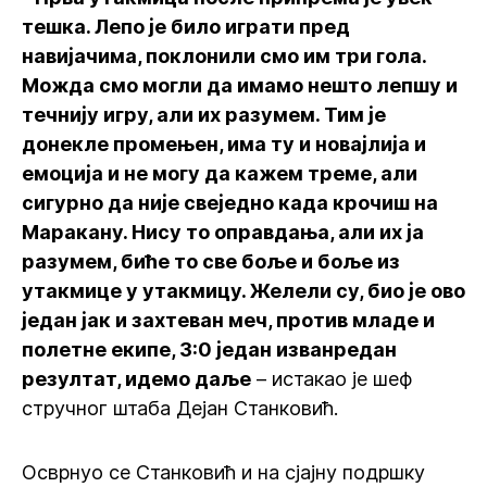
тешка. Лепо је било играти пред
навијачима, поклонили смо им три гола.
Можда смо могли да имамо нешто лепшу и
течнију игру, али их разумем. Тим је
донекле промењен, има ту и новајлија и
емоција и не могу да кажем треме, али
сигурно да није свеједно када крочиш на
Маракану. Нису то оправдања, али их ја
разумем, биће то све боље и боље из
утакмице у утакмицу. Желели су, био је ово
један јак и захтеван меч, против младе и
полетне екипе, 3:0 један изванредан
резултат, идемо даље
– истакао је шеф
стручног штаба Дејан Станковић.
Осврнуо се Станковић и на сјајну подршку