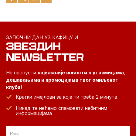
ЗАПОЧНИ ДАН УЗ КАФИЦУ И
ЗВЕЗДИН
NEWSLETTER
Не пропусти
најважније новости о утакмицама,
дешавањима и промоцијама твог омиљеног
клуба
!
Кратки имејлови за које ти треба 2 минута
Никад те нећемо спамовати небитним
информацијама
Email