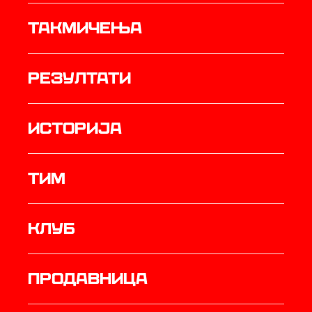
Такмичења
резултати
историја
ТИМ
Клуб
продавница