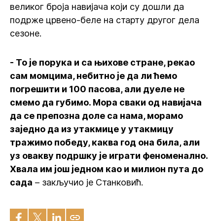
великог броја навијача који су дошли да
подрже црвено-беле на старту другог дела
сезоне.
- То је порука и са њихове стране, рекао
сам момцима, небитно је да ли ћемо
погрешити и 100 пасова, али дуеле не
смемо да губимо. Мора сваки од навијача
да се препозна доле са нама, морамо
заједно да из утакмице у утакмицу
тражимо победу, каква год она била, али
уз овакву подршку је играти феноменално.
Хвала им још једном као и милион пута до
сада
– закључио је Станковић.