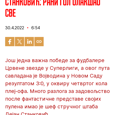
Станковић: Рани гол олакшао
све
30.4.2022
6:54
Још једна важна победе за фудбалере
Црвене звезде у Суперлиги, а овог пута
савладана је Војводина у Новом Саду
резултатом 3:0, у оквиру четвртог кола
плеј-офа. Много разлога за задовољство
после фантастичне представе својих
пулена имао је шеф стручног штаба
Дејан Станковић.