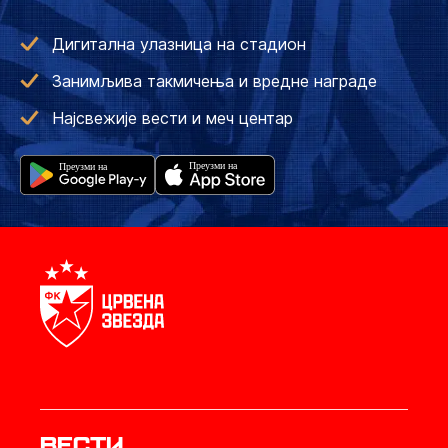
Дигитална улазница на стадион
Занимљива такмичења и вредне награде
Најсвежије вести и меч центар
Вести