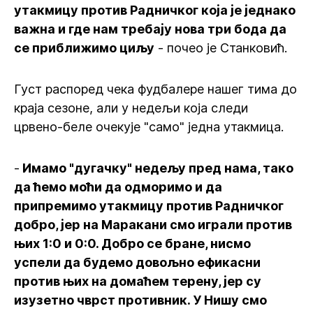
утакмицу против Радничког која је једнако
важна и где нам требају нова три бода да
се приближимо циљу
- почео је Станковић.
Густ распоред чека фудбалере нашег тима до
краја сезоне, али у недељи која следи
црвено-беле очекује "само" једна утакмица.
-
Имамо "дугачку" недељу пред нама, тако
да ћемо моћи да одморимо и да
припремимо утакмицу против Радничког
добро, јер на Маракани смо играли против
њих 1:0 и 0:0. Добро се бране, нисмо
успели да будемо довољно ефикасни
против њих на домаћем терену, јер су
изузетно чврст противник. У Нишу смо