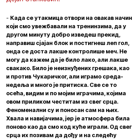
-
Када се утакмица отвори на овакав начин
који смо увежбавали на тренинзима, да у
другом минуту добро изведеш прекид,
направиш сјајан блок и постигнеш леп гол,
онда се доста лакше контролише меч. Не
могу да кажем да је било лако, али лакше
свакако. Било је неизнуђених грешака, као
и против Чукаричког, али играмо среда-
недеља и много је притиска. Све се то
осећа, видим и по мојим играчима, којима
овом приликом честитам из свег срца.
Феноменални су и поносан сам на њих.
Хвала и навијачима, јер је атмосфера била
поново као да смо код куће играли. Од свег
срца их позивам да дођу и на следећу