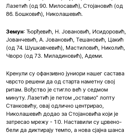
Лазетић (од 90. Милосавић), Стојановић (од
86. Бошковић), Николашевић.
Земун
: Ђорђевић, Н. Јовановић, Исидоровић,
Јованчевић, А. Јовановић, Тешановић, Цакић
(од 74. Шушкавчевић), Мастиловић, Николић,
Чворо (од 73. Миладиновић), Адеми.
Кренули су офанзивно јуниори нашег састава
чврсто решени да од старта наметну свој
ритам. Вођство је стигло већ у седмом
минуту. Лазетић је петом „оставио“ лопту
Станковићу, овај одлично центрирао,
Николашевић додао за Стојановића који је
затресао мрежу - 1:0. Наставили су црвено-
бели да диктирају темпо, а нова сјајна шанса