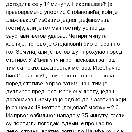
догодила се у 14.минуту. Николашевић је
правовремено упослио Стојановића, који је
„лажњаком“ избацио једног дефанзивца
гостију, али је голман гостију успео да
заустави његов ударац. Четири минута
касније, поново је Стојановић био опасан по
гол Земуна, али је његов шут прохујао поред
стативе. У 21.минуту игре, прекршај за наш
тим са неких двадесетак метара. Извођач је
био Стојановић, али је лопта опет прошла
поред стативе. Убрзо затим, наш тим је
дуплирао предност. Избијену лопту, један
дефанзивац Земуна је одбио до Лазетића који
је са неких 18 метара „поцепао“ мрежу – 2:0.
Из првог озбиљног напада у 35.минуту, гости
су постигли погодак. Адеми је прошао по
левој страни, вратио лопту до Цакића који са