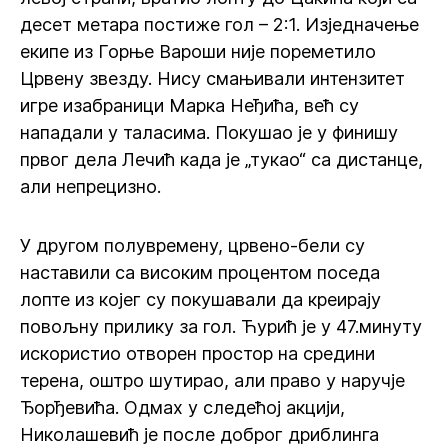
десет метара постиже гол – 2:1. Изједначење
екипе из Горње Вароши није пореметило
Црвену звезду. Нису смањивали интензитет
игре изабраници Марка Неђића, већ су
нападали у таласима. Покушао је у финишу
првог дела Лечић када је „тукао“ са дистанце,
али непрецизно.
У другом полувремену, црвено-бели су
наставили са високим процентом поседа
лопте из којег су покушавали да креирају
повољну прилику за гол. Ћурић је у 47.минуту
искористио отворен простор на средини
терена, оштро шутирао, али право у наручје
Ђорђевића. Одмах у следећој акцији,
Николашевић је после доброг дриблинга