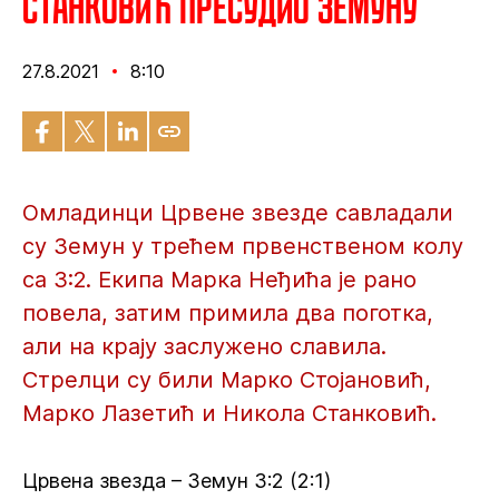
Станковић пресудио Земуну
27.8.2021
8:10
Омладинци Црвене звезде савладали
су Земун у трећем првенственом колу
са 3:2. Екипа Марка Неђића је рано
повела, затим примила два поготка,
али на крају заслужено славила.
Стрелци су били Марко Стојановић,
Марко Лазетић и Никола Станковић.
Црвена звезда – Земун 3:2 (2:1)