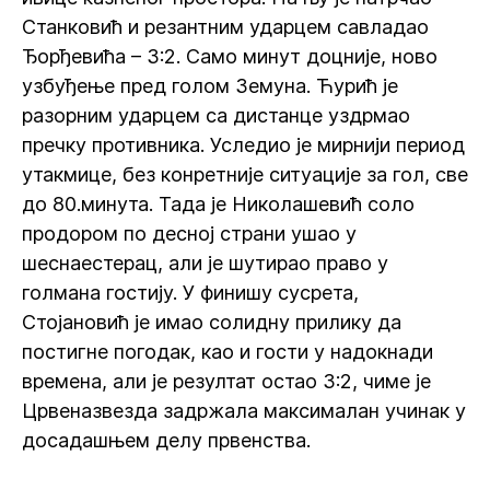
Станковић и резантним ударцем савладао
Ђорђевића – 3:2. Само минут доцније, ново
узбуђење пред голом Земуна. Ћурић је
разорним ударцем са дистанце уздрмао
пречку противника. Уследио је мирнији период
утакмице, без конретније ситуације за гол, све
до 80.минута. Тада је Николашевић соло
продором по десној страни ушао у
шеснаестерац, али је шутирао право у
голмана гостију. У финишу сусрета,
Стојановић је имао солидну прилику да
постигне погодак, као и гости у надокнади
времена, али је резултат остао 3:2, чиме је
Црвеназвезда задржала максималан учинак у
досадашњем делу првенства.