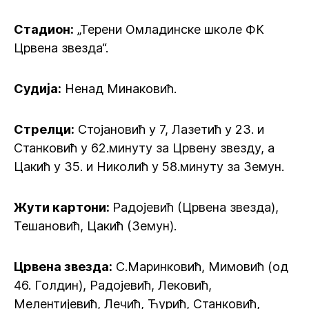
Стадион:
„Терени Омладинске школе ФК
Црвена звезда“.
Судија:
Ненад Минаковић.
Стрелци:
Стојановић у 7, Лазетић у 23. и
Станковић у 62.минуту за Црвену звезду, а
Цакић у 35. и Николић у 58.минуту за Земун.
Жути картони:
Радојевић (Црвена звезда),
Тешановић, Цакић (Земун).
Црвена звезда:
С.Маринковић, Мимовић (од
46. Голдин), Радојевић, Лековић,
Мелентијевић, Лечић, Ћурић, Станковић,