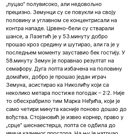
„пуцао“ полувисоко, али недовољно
прецизно. Земунци су се повукли на своју
половину и углавном се концентрисали на
контра нападе. Црвено-бели су стварали
шансе, а Лазетић је у 53.минуту добро
прошао кроз средину и шутирао, али га је у
последњем моменту зауставио бек гостију. У
58.минуту Земун је поравнао резултат на
семафору. Дуга лопта избачена на половину
домаћих, добро је прошао један играч
Земуна, асистирао ка Николићу који са
неколико метара постиже погодак – 2:2. Није
то обесхрабрило тим Марка Неђића, који је
само четири минута касније поново дошао до
вођства. Стојановић је извео корнер, право у
„срце“ шеснаестерца, лопта се одбила до
ивице казненог простора. На њу је натрчао