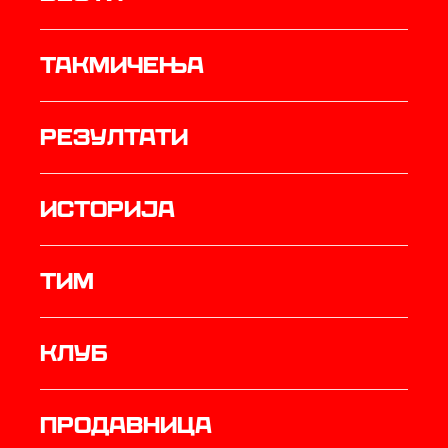
Такмичења
резултати
историја
ТИМ
Клуб
продавница