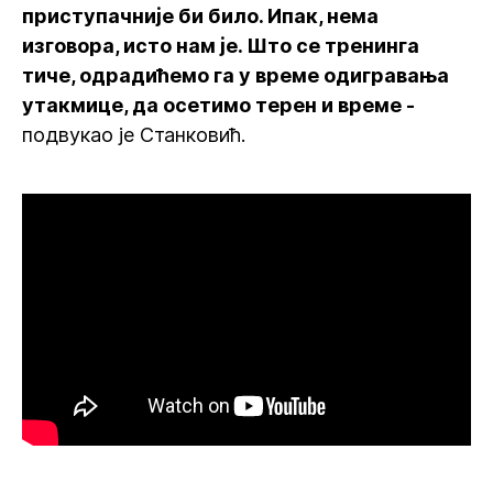
приступачније би било. Ипак, нема
изговора, исто нам је. Што се тренинга
тиче, одрадићемо га у време одигравања
утакмице, да осетимо терен и време -
подвукао је Станковић.