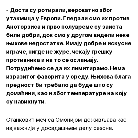
-
Доста су ротирали, вероватно због
утакмица у Европи. Гледали смо их против
Аноторзиса и прво полувреме су заиста
били добри, док смо у другом видели неке
њихове недостатке. Имају добре и искусне
играче, нигде не журе, чекају грешку
противника и на то се ослањају.
Потрудићемо се да их лимитирамо. Нема
изразитог фаворита у среду. Њихова блага
предност би требало да буде што су
домаћини, као и због температуре на коју
су навикнути.
Станковић меч са Омонијом доживљава као
најважнији у досадашњем делу сезоне.