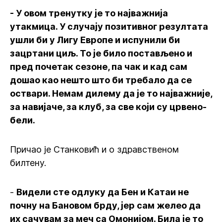
- У овом тренутку је то најважнија
утакмица. У случају позитивног резултата
ушли би у Лигу Европе и испунили би
зацртани циљ. То је било постављено и
пред почетак сезоне, па чак и кад сам
дошао као нешто што би требало да се
оствари. Немам дилему да је то најважније,
за навијаче, за клуб, за све који су црвено-
бели.
Причао је Станковић и о здравственом
билтену.
-
Видели сте одлуку да Бен и Катаи не
почну на Бановом брду, јер сам желео да
их сачувам за меч са Омонијом. Била је то