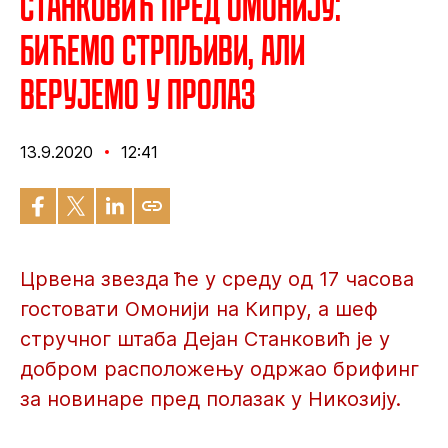
Станковић пред Омонију:
Бићемо стрпљиви, али
верујемо у пролаз
13.9.2020
12:41
Црвена звезда ће у среду од 17 часова
гостовати Омонији на Кипру, а шеф
стручног штаба Дејан Станковић је у
добром расположењу одржао брифинг
за новинаре пред полазак у Никозију.