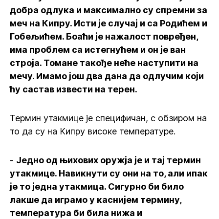
добра одлука и максимално су спремни за
меч на Кипру. Исти је случај и са Родићем и
Гобељићем. Боаћи је нажалост повређен,
има проблем са истегнућем и он је ван
строја. Томане такође неће наступити на
мечу. Имамо још два дана да одлучим који
ћу састав извести на терен.
Термин утакмице је специфичан, с обзиром на
то да су на Кипру високе температуре.
-
Једно од њихових оружја је и тај термин
утакмице. Навикнути су они на то, али ипак
је то једна утакмица. Сигурно би било
лакше да играмо у каснијем термину,
температура би била нижа и