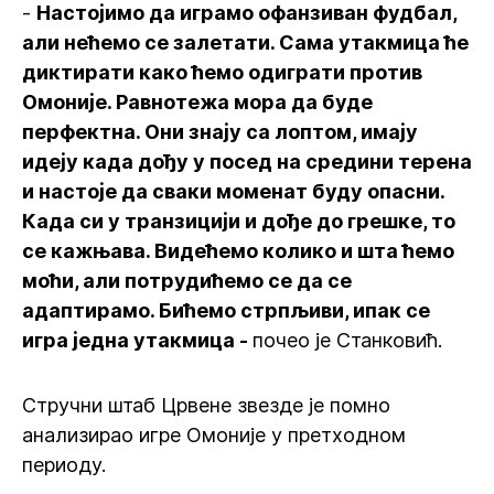
-
Настојимо да играмо офанзиван фудбал,
али нећемо се залетати. Сама утакмица ће
диктирати како ћемо одиграти против
Омоније. Равнотежа мора да буде
перфектна. Они знају са лоптом, имају
идеју када дођу у посед на средини терена
и настоје да сваки моменат буду опасни.
Када си у транзицији и дође до грешке, то
се кажњава. Видећемо колико и шта ћемо
моћи, али потрудићемо се да се
адаптирамо. Бићемо стрпљиви, ипак се
игра једна утакмица -
почео је Станковић.
Стручни штаб Црвене звезде је помно
анализирао игре Омоније у претходном
периоду.