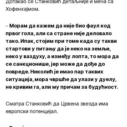
Дотакао се Станковић детаљније и меча са
Хофенхајмом.
-
Морам да кажем да није био фаул код
првог гола, али са стране није деловало
тако. Ипак, стојим при томе када су такви
стартови у питању да је неко на земљи,
неко у ваздуху, а између лопта, то мора да
се санкционише, јер може да дође до
повреде. Николић је имао пар таквих
ситуација, мора чвршће да улази у дуелу,
не кривим га, али му причам за будућност.
Сматра Станковић да Црвена звезда има
европски потенцијал.