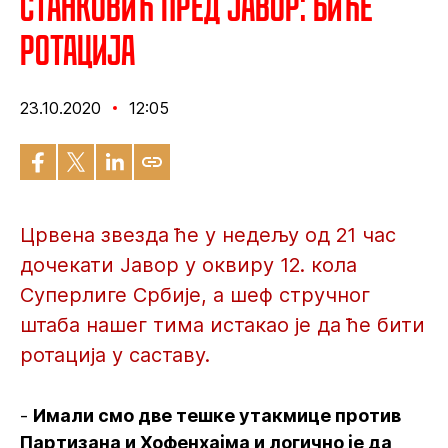
Станковић пред Јавор: Биће
ротација
23.10.2020
12:05
Црвена звезда ће у недељу од 21 час
дочекати Јавор у оквиру 12. кола
Суперлиге Србије, а шеф стручног
штаба нашег тима истакао је да ће бити
ротација у саставу.
-
Имали смо две тешке утакмице против
Партизана и Хофенхајма и логично је да