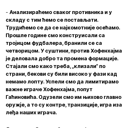
-
Анализираћемо сваког противника и у
складу с тим ћемо се постављати.
Трудићемо се да се најкомотније осећамо.
Прошле године смо конструисали са
тројицом фудбалера, бранили се са
четворицом. У суштини, против Хофенхајма
је деловала добро та промена формације.
Стајали смо како треба, „клизали“ по
страни, бекови су били високо у фази кад
немамо лопту. Успели смо да лимитирамо
важне играче Хофенхајма, попут
Гаћиновића. Одузели смо им њихово главно
оружје, а то су контре, транзиције, игра иза
леђа наших играча.