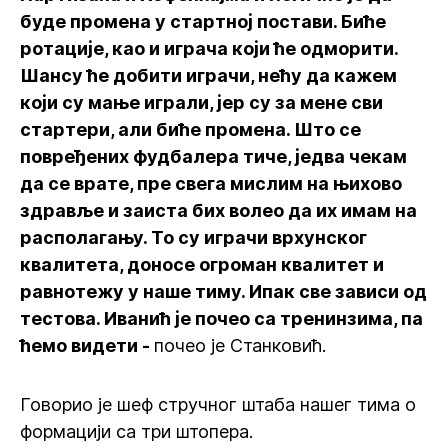
буде промена у стартној постави. Биће
ротације, као и играча који ће одморити.
Шансу ће добити играчи, нећу да кажем
који су мање играли, јер су за мене сви
стартери, али биће промена. Што се
повређених фудбалера тиче, једва чекам
да се врате, пре свега мислим на њихово
здравље и заиста бих волео да их имам на
располагању. То су играчи врхунског
квалитета, доносе огроман квалитет и
равнотежу у наше тиму. Ипак све зависи од
тестова. Иванић је почео са тренинзима, па
ћемо видети -
почео је Станковић.
Говорио је шеф стручног штаба нашег тима о
формацији са три штопера.