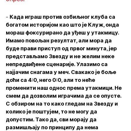
-
Када играш против озбиљног клуба са
богатом историјом као што је Клуж, онда
мораш фоксурирано да уђеш у утакмицу.
Имамо повољан резултат, али мора да
буде прави приступ од првог минута, јер
представљамо Звезду и не желим неке
непредвиђене сценарије. Улазимо са
најјачим снагама у меч. Свакако је боље
доћи са 4:0, него 0:0, али то неће
променити наш однос према утакмици. Не
смем да дозволим играчима да се опусте.
С обзиром на то како гледам на Звезду и
колико је поштујем, то не могу да
допустим. Тако да, сви морају да
размишљају по принципу да нема