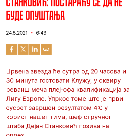
Станковић: Постараћу се да не
буде опуштања
24.8.2021
6:43
Црвена звезда ће сутра од 20 часова и
30 минута гостовати Клужу, у оквиру
реванш меча плеј-офа квалификација за
Лигу Европе. Упркос томе што је први
сусрет завршен резултатом 4:0 у
корист нашег тима, шеф стручног
штаба Дејан Станковић позива на
опрез.