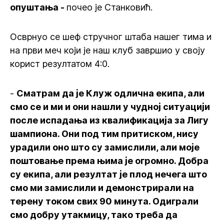
опуштања -
почео је Станковић.
Осврнуо се шеф стручног штаба нашег тима и
на први меч који је наш клуб завршио у своју
корист резултатом 4:0.
-
Сматрам да је Клуж одлична екипа, али
смо се и ми и они нашли у чудној ситуацији
после испадања из квалификација за Лигу
шампиона. Они под тим притиском, нису
урадили оно што су замислили, али моје
поштовање према њима је огромно. Добра
су екипа, али резултат је плод нечега што
смо ми замислили и демонстрирали на
терену током свих 90 минута. Одиграли
смо добру утакмицу, тако треба да