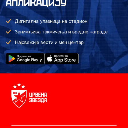
АПЛИКАЦИЈУ
Дигитална улазница на стадион
Занимљива такмичења и вредне награде
Најсвежије вести и меч центар