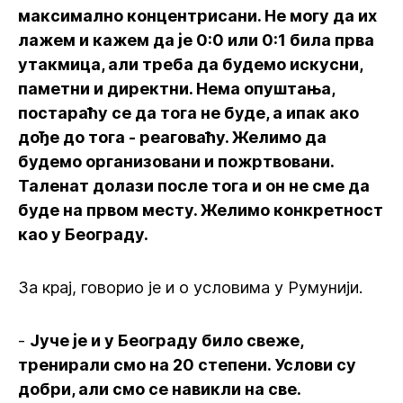
максимално концентрисани. Не могу да их
лажем и кажем да је 0:0 или 0:1 била прва
утакмица, али треба да будемо искусни,
паметни и директни. Нема опуштања,
постараћу се да тога не буде, а ипак ако
дође до тога - реаговаћу. Желимо да
будемо организовани и пожртвовани.
Таленат долази после тога и он не сме да
буде на првом месту. Желимо конкретност
као у Београду.
За крај, говорио је и о условима у Румунији.
-
Јуче је и у Београду било свеже,
тренирали смо на 20 степени. Услови су
добри, али смо се навикли на све.