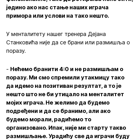
једино ако нас стање наших играча
примора или услови на тако нешто.
У менталитету нашег тренера Дејана
Станковића није да се брани или размишља о
поразу.
-
Нећемо бранити 4:0 и не размишљам о
поразу. Ми смо спремили утакмицу тако
да идемо на позитиван резултат, а то је
нешто што не би утицало на менталитет
мојих играча. Не желимо да будемо
подређени и да се бранимо, али ако
будемо морали, радићемо то
организовано. Ипак, није ми старту такво
размишљање. Урадићу све да играчи буду