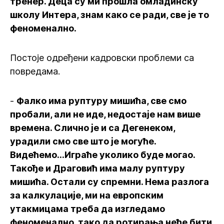
тренер. Деца су ми прошла омладинску
школу Интера, знам како се ради, све је то
феноменално.
Постоје одређени кадровски проблеми са
повредама.
-
Фалко има руптуру мишића, све смо
пробали, али не иде, недостаје нам више
времена. Слично је и са Дегенеком,
урадили смо све што је могуће.
Видећемо...Играће уколико буде могао.
Такође и Драговић има малу руптуру
мишића. Остали су спремни. Нема разлога
за калкулације, ми на европским
утакмицама треба да изгледамо
феноменално, тако да ротирања неће бити,