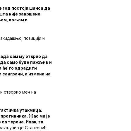
е год постоји шанса да
ишта није завршено.
љом, вољом и
вакидашњој позицији и
тада сам му открио да
е да само буде пажљив и
а ће то одрадити
и саиграчи, а измена на
ди отворио меч на
 тактичка утакмица.
 противника. Жао ми је
 са терена. Ипак, за
закључио је Станковић.