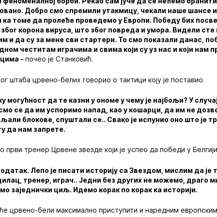
феноменалној борби. Рекао сам јуче да се нећемо бранити,
зовано. Добро смо спремили утакмицу, чекали наше шансе и
 ка томе да пролеће проведемо у Европи. Победу бих посве
 због корона вируса, што због повреда и умора. Видели сте
им и да су за мене сви стартери. То смо показали данас, п
дном честитам играчима и свима који су уз нас и који нам 
уцима -
почео је Станковић.
ог штаба црвено-белих говорио о тактици коју је поставио.
 могућност да те казни у ономе у чему је најбољи? У случају
 смо се да им успоримо напад, као у кошарци, да им не доз
љали блокове, спуштали се.. Свако је испунио оно што је т
у да нам запрете.
о први тренер Црвене звезде који је успео да победи у Белгији
одатак. Лепо је писати историју са Звездом, мислим да је т
одилац, тренер, играч.. Једни без других не можемо, драго 
амо заједнички циљ. Идемо корак по корак ка историји.
 ће црвено-бели максимално приступити и наредним европским