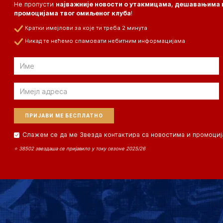
Не пропусти
најважније новости о утакмицама, дешавањима 
промоцијама твог омиљеног клуба
!
Кратки имејлови за које ти треба 2 минута
Никад те нећемо спамовати небитним информацијама
Email
Email
Слажем се да ме Звезда контактира са новостима и промоциј
⭐ 38502 звездаша се пријавило у току сезоне 2025/26