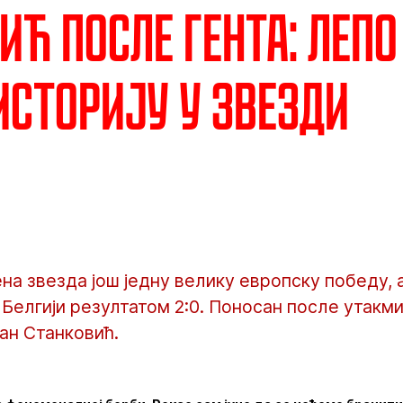
ић после Гента: Лепо
историју у Звезди
на звезда још једну велику европску победу, а
у Белгији резултатом 2:0. Поносан после утакми
јан Станковић.