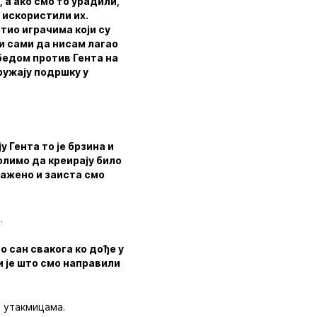
 а ако смо то урадили,
 искористили их.
тио играчима који су
 и сами да нисам лагао
обедом против Гента на
пружају подршку у
 Гента то је брзина и
волимо да креирају било
ражено и заиста смо
.
о сан свакога ко дође у
ми је што смо направили
 утакмицама.