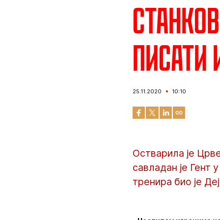
Станков
писати 
25.11.2020
10:10
Остварила је Црве
савладан је Гент 
тренира био је Де