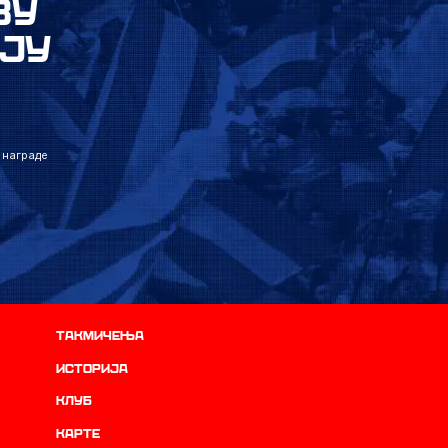
ВУ
ЈУ
 награде
Такмичења
историја
Клуб
Карте