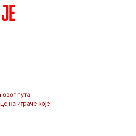
 је
 овог пута
це на играче које