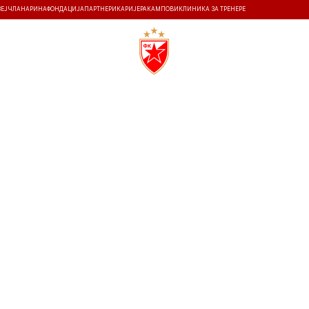
ЗЕЈ
ЧЛАНАРИНА
ФОНДАЦИЈА
ПАРТНЕРИ
КАРИЈЕРА
КАМПОВИ
КЛИНИКА ЗА ТРЕНЕРЕ
ТИ
ИСТОРИЈА
Т