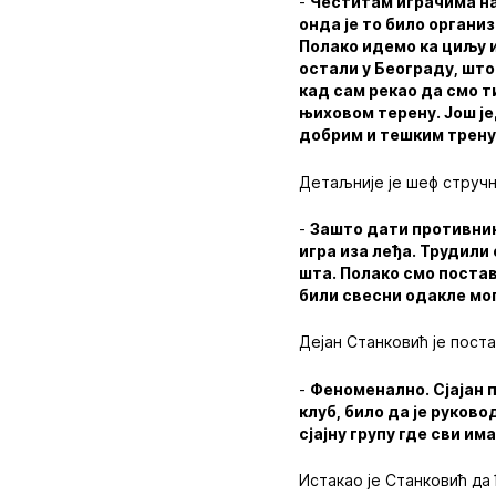
-
Честитам играчима на 
онда је то било органи
Полако идемо ка циљу и
остали у Београду, што
кад сам рекао да смо т
њиховом терену. Још је
добрим и тешким трен
Детаљније је шеф стручн
-
Зашто дати противнику
игра иза леђа. Трудили
шта. Полако смо постав
били свесни одакле мог
Дејан Станковић је поста
-
Феноменално. Сјајан п
клуб, било да је руков
сјајну групу где сви им
Истакао је Станковић да