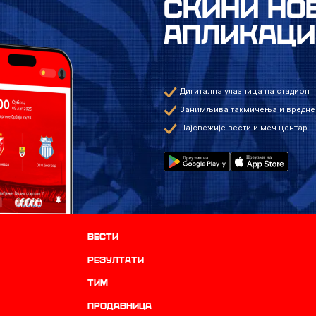
СКИНИ НО
АПЛИКАЦИ
Дигитална улазница на стадион
Занимљива такмичења и вредне
Најсвежије вести и меч центар
Вести
резултати
ТИМ
продавница