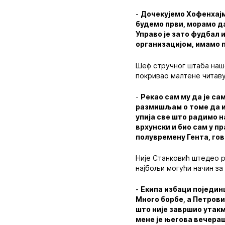
-
Дочекујемо Хофенхајм 
будемо први, морамо да
Управо је зато фудбал 
организацијом, имамо 
Шеф стручног штаба наше
покривао малтене читаву
-
Рекао сам му да је са
размишљам о томе да иг
упија све што радимо н
врхунски и био сам у пр
полувремену Гента, гов
Није Станковић штедео р
најбољи могући начин за
-
Екипа избаци појединц
Много борбе, а Петрови
што није завршио утакми
мене је његова вечера