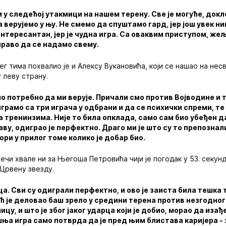
у следећој утакмици на нашем терену. Све је могуће, докл
 верујемо у њу. Не смемо да спуштамо гард, јер још увек н
интересантан, јер је чудна игра. Са оваквим приступом, же
право да се надамо свему.
г тима похвалио је и Алексу Вукановића, који се нашао на нес
 леву страну.
мо потребно да ми верује. Причали смо против Војводине и 
рамо са три играча у одбрани и да се психички спреми, т
а тренинзима. Није то била опклада, само сам био убеђен д
аву, одиграо је перфектно. Драго ми је што су то препознал
ори у прилог томе колико је добар био.
ечи хвале ни за Његоша Петровића чији је погодак у 53. секун
 Црвену звезду.
а. Сви су одиграли перфектно, и ово је заиста била тешка
ћ је деловао баш зрело у средини терена против незгодног
цу, и што је због јаког ударца који је добио, морао да изађе
шња игра само потврда да је пред њим блистава каријера -