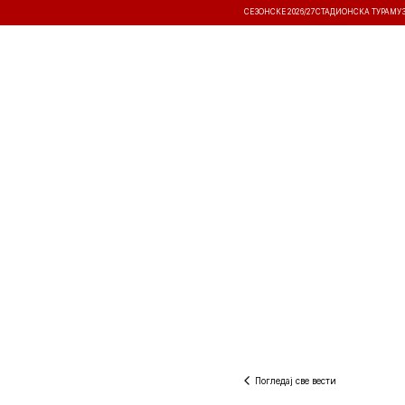
СЕЗОНСКЕ 2026/27
СТАДИОНСКА ТУРА
МУ
ВЕСТИ
ТАКМИЧЕЊА
РЕЗУЛТА
Погледај све вести