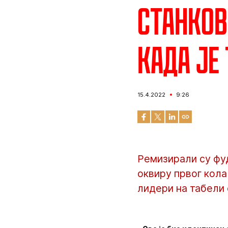
Станков
када је
15.4.2022
9:26
Ремизирали су фу
оквиру првог кола
лидери на табели 