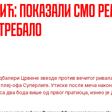
ић: Показали смо р
 требало
дбалери Црвене звезде против вечитог ривала
 плеј-офа Суперлиге. Утиске после меча након
са два бода више од првог пратиоца, изнео је 