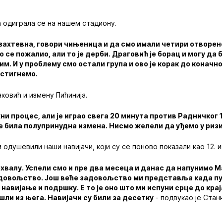
 одиграла се на нашем стадиону.
а захтевна, говори чињеница и да смо имали четири отворен
ко се пожалио, али то је дерби. Драговић је борац и могу д
им. И у проблему смо остали група и ово је корак до конач
остигнемо.
ковић и измену Пићинија.
ни процес, али је играо свега 20 минута против Радничког 1
је била полупринудна измена. Нисмо желели да уђемо у ризи
 одушевили наши навијачи, који су се поново показали као 12. и
похвалу. Успели смо и пре два месеца и данас да напунимо М
овољство. Још веће задовољство ми представља када пуб
навијање и подршку. Е то је оно што ми испуни срце до крај
шли из њега. Навијачи су били за десетку
- подвукао је Стан