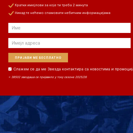
Кратки имејлови за које ти треба 2 минута
Никад те нећемо спамовати небитним информацијама
Email
Email
Слажем се да ме Звезда контактира са новостима и промоциј
⭐ 38502 звездаша се пријавило у току сезоне 2025/26