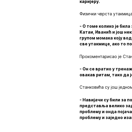
каријеру.
Физички чврста утакмица
- О томе колико је бил
Катаи, Иванић и још не
групом момака коју вод
све утакмице, ако то п
Прокоментарисао је Стан
- Он се вратио у тренаж
овакав ритам, тако да 
Станковића су још једном
- Навијачи су били за 
представља велико зад
проблему и онда појача 
проблему и заједно иза