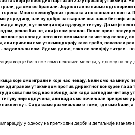
 састав који је победио Партизан 2:0 у прошлој утакмици. Н
играли, да смо се бранили. Једноставно нисмо одговорили
 терена. Много неизнуђених грешака и поклоњених лопти. П
мо у средину, али су добро затварали све наше битније иг
иљада људи, о утакмици који одлучује титулу. Да ме је неко
одом, рекао бих не, али ја сам реалан. После првог полувре
више контра напада него што смо имали за читаву сезону, о
 али привели смо утакмицу крају како треба, показали реак
- задовољан сам. Идемо даље, тако се освајају титуле
- по
ацији која је била пре само неколико месеци, у односу на ову д
кмца које смо играли и које нас чекају. Били смо на минус 
ном одиграном утакмицом против директног конкурента за т
гу да схватим бод као победу, али када сагледам читаву у
за титулу није одлучена, али када смо почињали припреме у 
је паклен пут. Сада само размишљам о томе, где смо били, а
компарацију у односу на претходни дерби и детаљније изанал