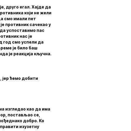
е, друго егал. Хајде да
ротивника који не жели
ада смо имали пет
је противник сачекао у
 да успоставимо пас
ротивник нас је
д год смо успели да
време је било баш
нда је реакција кључна.
, јер ћемо добити
има изгледао као да има
тор, постављао се,
 пођеднако добро. Ко
направити изузетну