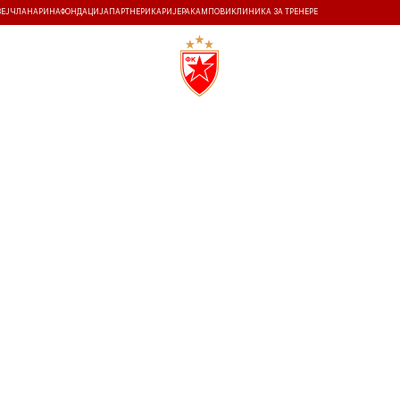
ЗЕЈ
ЧЛАНАРИНА
ФОНДАЦИЈА
ПАРТНЕРИ
КАРИЈЕРА
КАМПОВИ
КЛИНИКА ЗА ТРЕНЕРЕ
ТИ
ИСТОРИЈА
Т