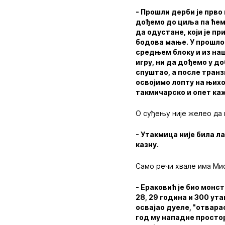
- Прошли дерби је прво 
дођемо до циља па ћемо
да одустане, који је пр
бодова мање. У прошло
средњем блоку и из на
игру, ни да дођемо у д
спуштао, а после транз
освојимо лопту на њихо
такмичарско и опет каж
О суђењу није желео да 
- Утакмица није била л
казну.
Само речи хвале има Мис
- Ераковић је био монс
28, 29 година и 300 ут
освајао дуеле, "отвара
год му нападне простор 