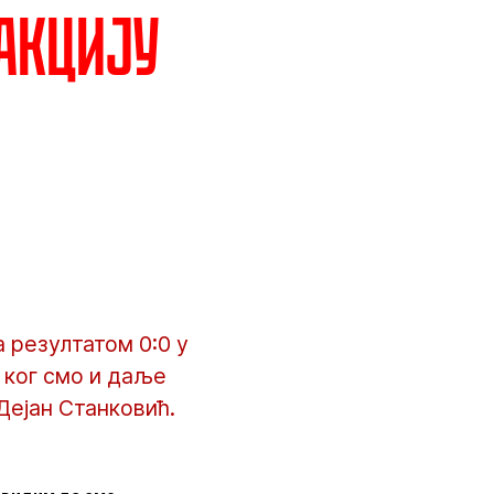
еакцију
 резултатом 0:0 у
 ког смо и даље
Дејан Станковић.