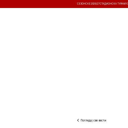
СЕЗОНСКЕ 2026/27
СТАДИОНСКА ТУРА
МУ
ВЕСТИ
ТАКМИЧЕЊА
РЕЗУЛТА
Погледај све вести