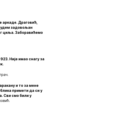
е аркаде. Драговић,
а будем задовољан
ног циља. Заборавићемо
923. Није имао снагу за
к.
грач.
аракану и то за мене
лика примети да си у
а. Сви смо били у
ковић.