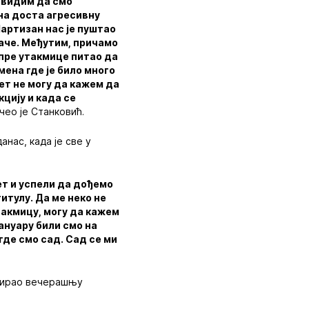
е видим да смо
 на доста агресивну
артизан нас је пуштао
раче. Међутим, причамо
 пре утакмице питао да
мена где је било много
пет не могу да кажем да
цију и када се
чео је Станковић.
анас, када је све у
пет и успели да дођемо
итулу. Да ме неко не
такмицу, могу да кажем
јануару били смо на
 где смо сад. Сад се ми
изирао вечерашњу