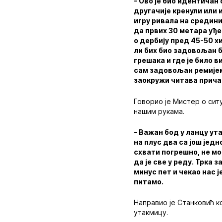
- Ово је био идентичан
другачије кренули или 
игру ривала на средини
да првих 30 метара уђе
о дербију пред 45-50 х
ли бих био задовољан б
грешака и где је било 
сам задовољан ремијем,
заокружи читава прича 
Говорио је Мистер о ситу
нашим рукама.
- Важан бод у ланцу ута
на плус два са још јед
схвати погрешно, не мо
да је све у реду. Трка 
минус пет и чекао нас 
питамо.
Направио је Станковић 
утакмицу.