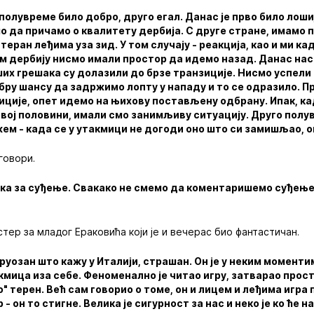
полувреме било добро, друго егал. Данас је прво било лошиј
 да причамо о квалитету дербија. С друге стране, имамо п
итеран леђима уза зид. У том случају - реакција, као и ми к
м дербију нисмо имали простор да идемо назад. Данас нас 
ших грешака су долазили до брзе транзиције. Нисмо успели
обру шансу да задржимо лопту у нападу и то се одразило. П
иције, опет идемо на њихову постављену одбрану. Ипак, ка
вој половини, имали смо занимљиву ситуацију. Друго полу
ем - када се у утакмици не догоди оно што си замишљао, о
говори.
ака за суђење. Свакако не смемо да коментаришемо суђење
тер за младог Ераковића који је и вечерас био фантастичан.
труозан што кажу у Италији, страшан. Он је у неким момент
акмица иза себе. Феноменално је читао игру, затварао прос
о" терен. Већ сам говорио о томе, он и лицем и леђима игра
- он то стигне. Велика је сигурност за нас и неко је ко ће 