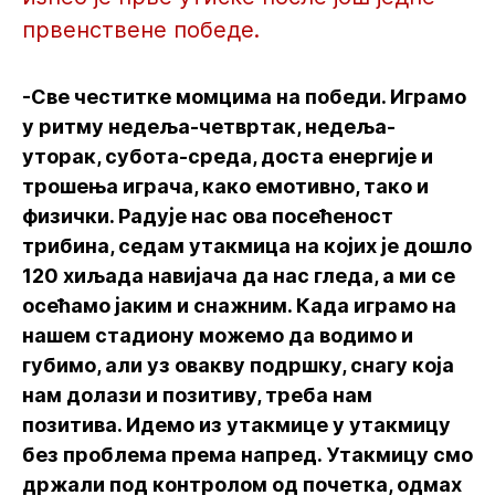
првенствене победе.
-Све честитке момцима на победи. Играмо
у ритму недеља-четвртак, недеља-
уторак, субота-среда, доста енергије и
трошења играча, како емотивно, тако и
физички. Радује нас ова посећеност
трибина, седам утакмица на којих је дошло
120 хиљада навијача да нас гледа, а ми се
осећамо јаким и снажним. Када играмо на
нашем стадиону можемо да водимо и
губимо, али уз овакву подршку, снагу која
нам долази и позитиву, треба нам
позитива. Идемо из утакмице у утакмицу
без проблема према напред. Утакмицу смо
држали под контролом од почетка, одмах