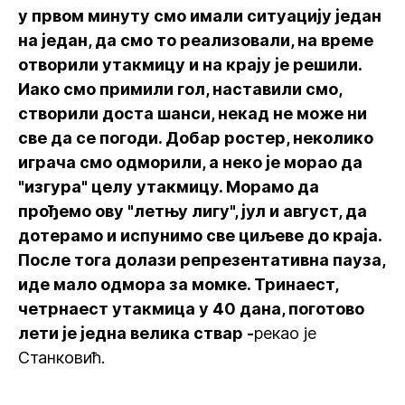
у првом минуту смо имали ситуацију један
на један, да смо то реализовали, на време
отворили утакмицу и на крају је решили.
Иако смо примили гол, наставили смо,
створили доста шанси, некад не може ни
све да се погоди. Добар ростер, неколико
играча смо одморили, а неко је морао да
"изгура" целу утакмицу. Морамо да
прођемо ову "летњу лигу", јул и август, да
дотерамо и испунимо све циљеве до краја.
После тога долази репрезентативна пауза,
иде мало одмора за момке. Тринаест,
четрнаест утакмица у 40 дана, поготово
лети је једна велика ствар -
рекао је
Станковић.