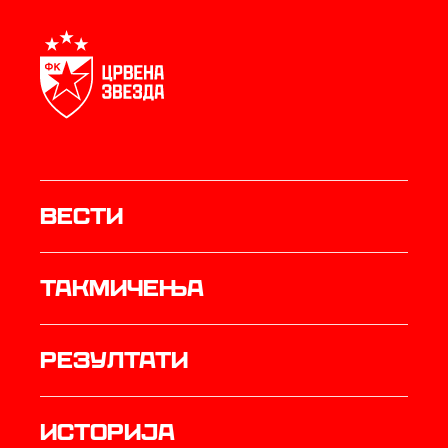
Вести
Такмичења
резултати
историја