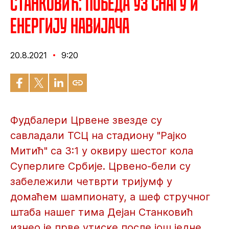
Станковић: Победа уз снагу и
енергију навијача
20.8.2021
9:20
Фудбалери Црвене звезде су
савладали ТСЦ на стадиону "Рајко
Митић" са 3:1 у оквиру шестог кола
Суперлиге Србије. Црвено-бели су
забележили четврти тријумф у
домаћем шампионату, а шеф стручног
штаба нашег тима Дејан Станковић
изнео је прве утиске после још једне