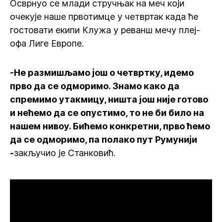
Осврнуо се млади стручњак на меч који
очекује наше првотимце у четвртак када ће
гостовати екипи Клужа у реванш мечу плеј-
офа Лиге Европе.
-Не размишљамо још о четвртку, идемо
прво да се одморимо. Знамо како да
спремимо утакмицу, ништа још није готово
и нећемо да се опустимо, то не би било на
нашем нивоу. Бићемо конкретни, прво ћемо
да се одморимо, па полако пут Румунији
-
закључио је Станковић.