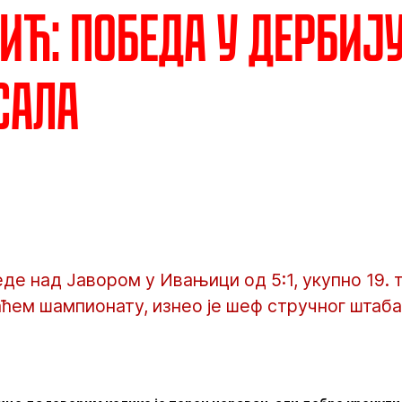
ић: Победа у дербију
сала
де над Јавором у Ивањици од 5:1, укупно 19. 
аћем шампионату, изнео је шеф стручног штаб