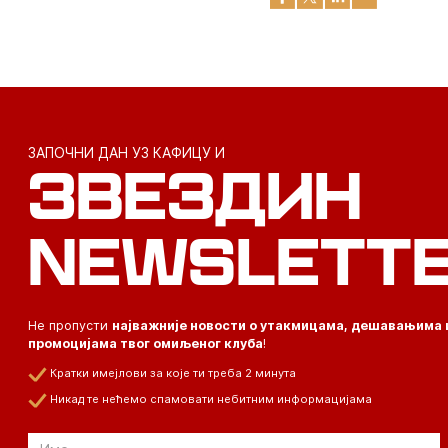
ЗАПОЧНИ ДАН УЗ КАФИЦУ И
ЗВЕЗДИН
NEWSLETT
Не пропусти
најважније новости о утакмицама, дешавањима 
промоцијама твог омиљеног клуба
!
Кратки имејлови за које ти треба 2 минута
Никад те нећемо спамовати небитним информацијама
Email