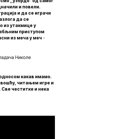
смо ,,узбрдо” од самог
дначили и повели.
рација и да се играчи
азлога да се
о из утакмице у
 озбљним приступом
сни из меча у меч
-
падача Николе
 односом какав имамо.
ивошћу, читањем игре и
. Све честитке и нека