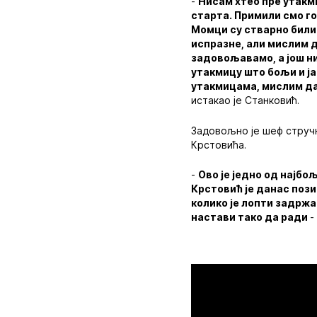
-
Нисам хтео пре утакми
старта. Примили смо го
Момци су стварно били 
испразне, али мислим д
задовољавамо, а још ни
утакмицу што бољи и ј
утакмицама, мислим да
истакао је Станковић.
Задовољно је шеф струч
Крстовића.
-
Ово је једно од најб
Крстовић је данас поз
колико је лопти задржа
настави тако да ради
-