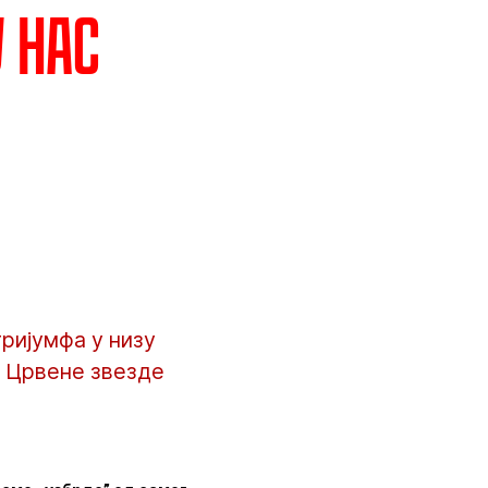
 нас
тријумфа у низу
а Црвене звезде