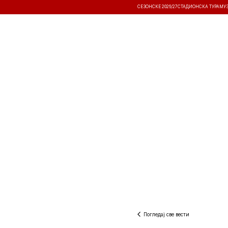
СЕЗОНСКЕ 2026/27
СТАДИОНСКА ТУРА
МУ
ВЕСТИ
ТАКМИЧЕЊА
РЕЗУЛТА
Погледај све вести