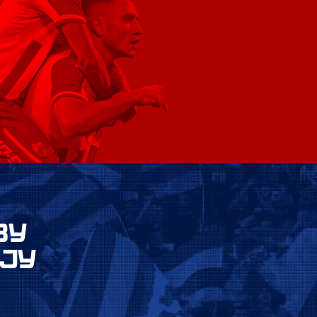
ВУ
ЈУ