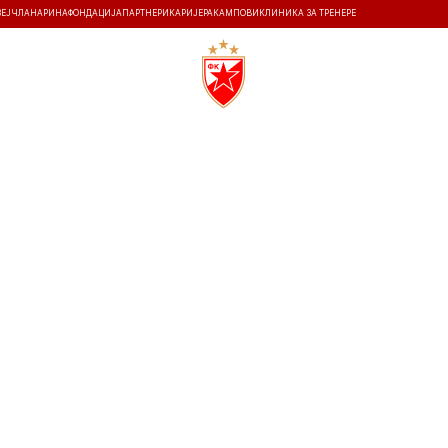
ЗЕЈ
ЧЛАНАРИНА
ФОНДАЦИЈА
ПАРТНЕРИ
КАРИЈЕРА
КАМПОВИ
КЛИНИКА ЗА ТРЕНЕРЕ
ТИ
ИСТОРИЈА
Т