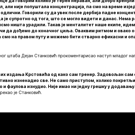
це да говорим колико је терен нераван, али добро кренули 
л, али није попуштала концентрација, па смо на време изје
одлични. Говорили су да увек после дербија падне концент
а је супротно од тога, што се могло видети и данас. Нема р
смо ништа урадили. Такав је менталитет наше екипе, идем
ачи да дођемо до коначног циља. Оваквим ритмом и овако
 смо на правом путу и можемо бити стварно ефикасни и опа
ног штаба Дејан Станковић прокоментарисао наступ младог на
ољих издања Крстовића од како сам тренер. Задовољан сам
итивно изненадио све. Не само приступом, колико покретљ
о и фаулова изнудио. Није имао ни једну грешку у додавању
 рекао је Станковић.