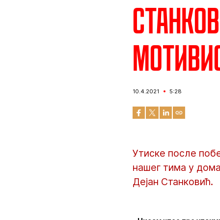
Станков
мотиви
10.4.2021
5:28
Утиске после побе
нашег тима у дом
Дејан Станковић.