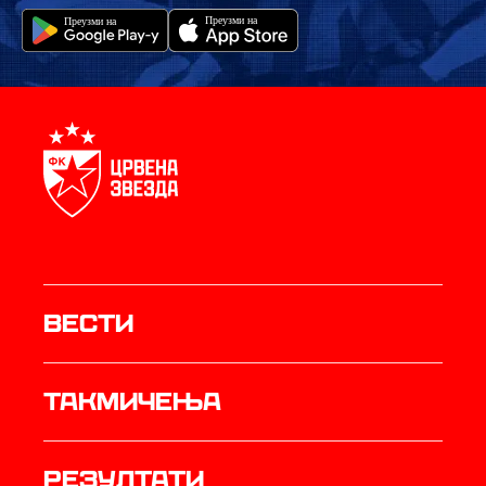
Вести
Такмичења
резултати