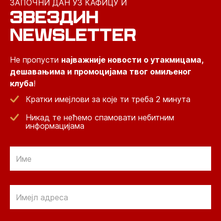
ЗАПОЧНИ ДАН УЗ КАФИЦУ И
ЗВЕЗДИН
NEWSLETTER
Не пропусти
најважније новости о утакмицама,
дешавањима и промоцијама твог омиљеног
клуба
!
Кратки имејлови за које ти треба 2 минута
Никад те нећемо спамовати небитним
информацијама
Email
Email