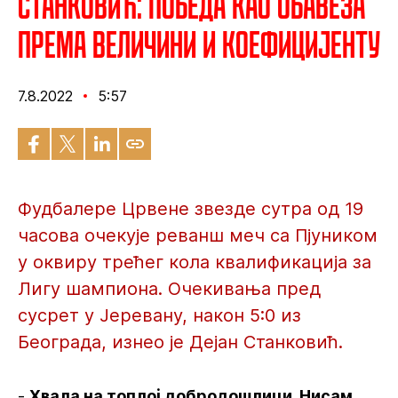
Станковић: Победа као обавеза
према величини и коефицијенту
7.8.2022
5:57
Фудбалере Црвене звезде сутра од 19
часова очекује реванш меч са Пјуником
у оквиру трећег кола квалификација за
Лигу шампиона. Очекивања пред
сусрет у Јеревану, након 5:0 из
Београда, изнео је Дејан Станковић.
-
Хвала на топлој добродошлици. Нисам