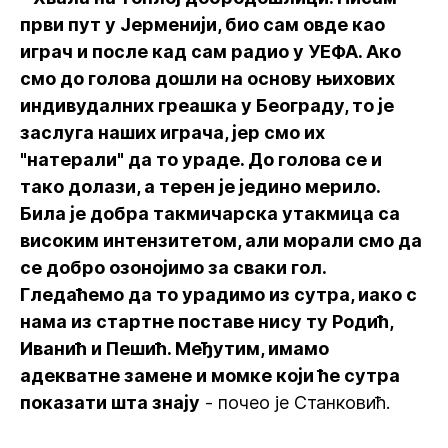
први пут у Јерменији, био сам овде као
играч и после кад сам радио у УЕФА. Ако
смо до голова дошли на основу њихових
индивудалних греашка у Београду, то је
заслуга наших играча, јер смо их
"натерали" да то ураде. До голова се и
тако долази, а терен је једино мерило.
Била је добра такмичарска утакмица са
високим интензитетом, али морали смо да
се добро озонојимо за сваки гол.
Гледаћемо да то урадимо из сутра, иако с
нама из стартне поставе нису ту Родић,
Иванић и Пешић. Међутим, имамо
адекватне замене и момке који ће сутра
показати шта знају
- почео је Станковић.