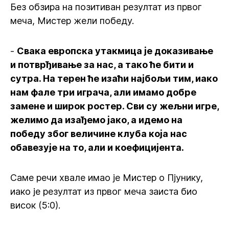
Без обзира на позитиван резултат из првог
меча, Мистер жели победу.
-
Свака европска утакмица је доказивање
и потврђивање за нас, а тако ће бити и
сутра. На терен ће изаћи најбољи тим, иако
нам фале три играча, али имамо добре
замене и широк ростер. Сви су жељни игре,
желимо да изађемо јако, а идемо на
победу због величине клуба која нас
обавезује на то, али и коефицијента.
Саме речи хвале имао је Мистер о Пјунику,
иако је резултат из првог меча заиста био
висок (5:0).