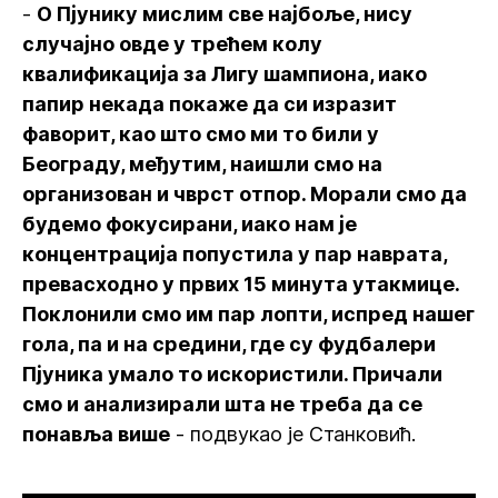
-
О Пјунику мислим све најбоље, нису
случајно овде у трећем колу
квалификација за Лигу шампиона, иако
папир некада покаже да си изразит
фаворит, као што смо ми то били у
Београду, међутим, наишли смо на
организован и чврст отпор. Морали смо да
будемо фокусирани, иако нам је
концентрација попустила у пар наврата,
превасходно у првих 15 минута утакмице.
Поклонили смо им пар лопти, испред нашег
гола, па и на средини, где су фудбалери
Пјуника умало то искористили. Причали
смо и анализирали шта не треба да се
понавља више
- подвукао је Станковић.