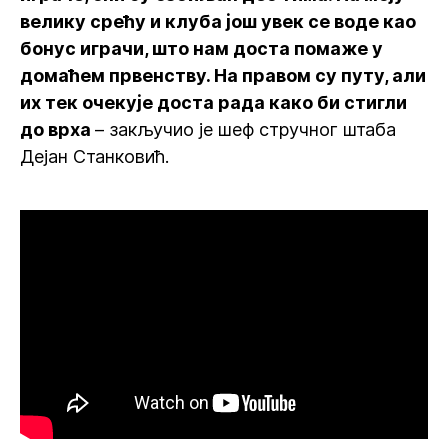
велику срећу и клуба још увек се воде као
бонус играчи, што нам доста помаже у
домаћем првенству. На правом су путу, али
их тек очекује доста рада како би стигли
до врха
– закључио је шеф стручног штаба
Дејан Станковић.