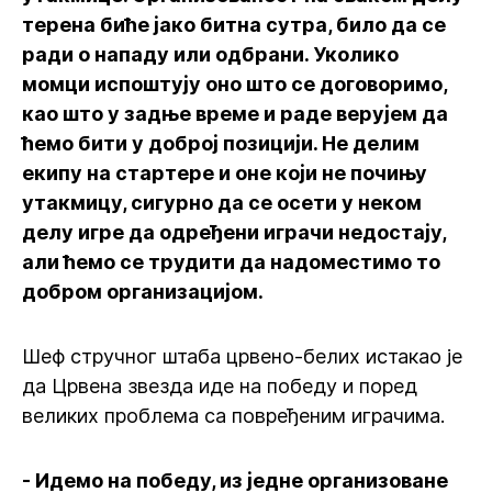
терена биће јако битна сутра, било да се
ради о нападу или одбрани. Уколико
момци испоштују оно што се договоримо,
као што у задње време и раде верујем да
ћемо бити у доброј позицији. Не делим
екипу на стартере и оне који не почињу
утакмицу, сигурно да се осети у неком
делу игре да одређени играчи недостају,
али ћемо се трудити да надоместимо то
добром организацијом.
Шеф стручног штаба црвено-белих истакао је
да Црвена звезда иде на победу и поред
великих проблема са повређеним играчима.
- Идемо на победу, из једне организоване