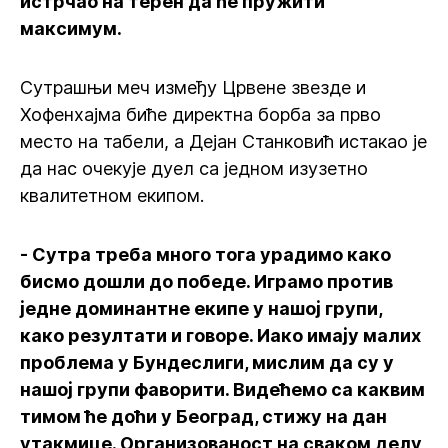
истрчао на терен да ће пружити
максимум.
Сутрашњи меч између Црвене звезде и
Хофенхајма биће директна борба за прво
место на табели, а Дејан Станковић истакао је
да нас очекује дуел са једном изузетно
квалитетном екипом.
- Сутра треба много тога урадимо како
бисмо дошли до победе. Играмо против
једне доминантне екипе у нашој групи,
како резултати и говоре. Иако имају малих
проблема у Бундеслиги, мислим да су у
нашој групи фаворити. Видећемо са каквим
тимом ће доћи у Београд, стижу на дан
утакмице. Организованост на сваком делу