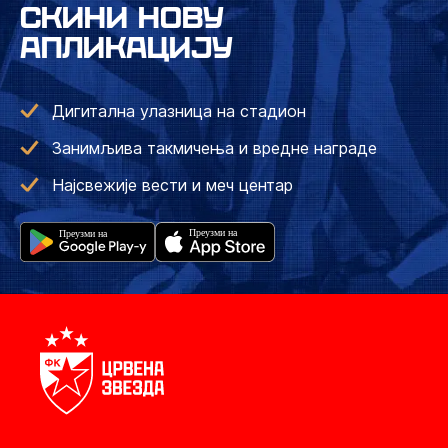
СКИНИ НОВУ
АПЛИКАЦИЈУ
Дигитална улазница на стадион
Занимљива такмичења и вредне награде
Најсвежије вести и меч центар