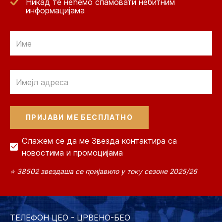
Никад те нећемо спамовати небитним
информацијама
Email
Email
Слажем се да ме Звезда контактира са
новостима и промоцијама
⭐ 38502 звездаша се пријавило у току сезоне 2025/26
ТЕЛЕФОН ЦЕО - ЦРВЕНО-БЕО