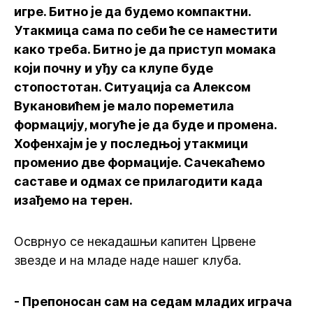
игре. Битно је да будемо компактни.
Утакмица сама по себи ће се наместити
како треба. Битно је да приступ момака
који почну и уђу са клупе буде
стопостотан. Ситуација са Алексом
Вукановићем је мало пореметила
формацију, могуће је да буде и промена.
Хофенхајм је у последњој утакмици
променио две формације. Сачекаћемо
саставе и одмах се прилагодити када
изађемо на терен.
Осврнуо се некадашњи капитен Црвене
звезде и на младе наде нашег клуба.
- Препоносан сам на седам младих играча