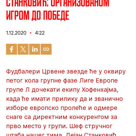
Станковић: Организованом
игром до победе
1.12.2020
4:22
Фудбалери Црвене звезде ће у оквиру
петог кола групне фазе Лиге Европе
групе Л дочекати екипу Хофенхајма,
када ће имати прилику да и званично
изборе европско пролеће и одмере
снаге са директним конкурентом за
прво место у групи. Шеф стручног
штаба нашег тима, Дејан Станковић