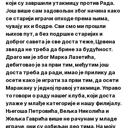
који су завршили утакмицу против Рада.
Још више сам задовољан због начина како
се старији играчи опходе према њима,
чувају их и бодре. Сви смо ми прошли
њихов пут, а без подршке старијих и
доброг савета је све доста теже, Црвена
звезда не треба да брине за будућност.
Драго ми је због Марка Лазетића,
дебитовао је за први тим, међутим још
доста треба да ради, имао је прилику да
осети како је играти за први тим, да осети
Маракану у једној правој утакмици. Управо
то говори о раду нашег клуба, који доста
улаже у млађе категорије и нашу филијалу.
Његоша Петровића, Вељка Николића и
Жељка Гаврића више не рачунам у младе
играче, они су озбиљан део тима. На моју