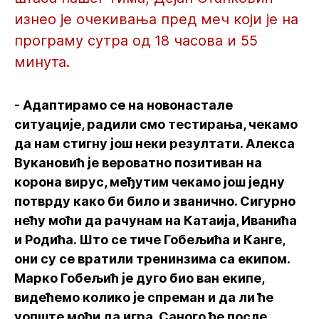
изнео је очекивања пред меч који је на
програму сутра од 18 часова и 55
минута.
- Адаптирамо се на новонастале
ситуације, радили смо тестирања, чекамо
да нам стигну још неки резултати. Алекса
Вукановић је вероватно позитиван на
корона вирус, међутим чекамо још једну
потврду како би било и званично. Сигурно
нећу моћи да рачунам на Катаија, Иванића
и Родића. Што се тиче Гобељића и Канге,
они су се вратили тренинзима са екипом.
Марко Гобељић је дуго био ван екипе,
видећемо колико је спреман и да ли ће
уопште моћи да игра. Саного ће после