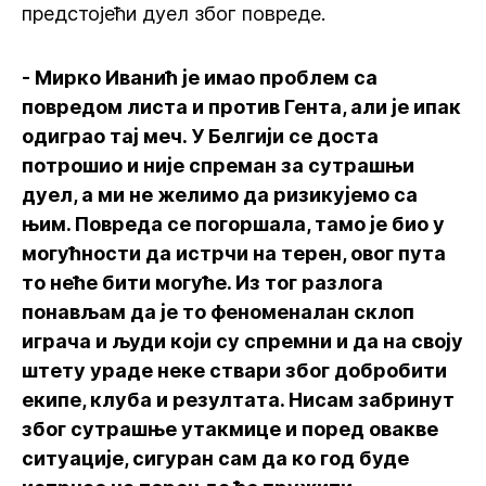
предстојећи дуел због повреде.
- Мирко Иванић је имао проблем са
повредом листа и против Гента, али је ипак
одиграо тај меч. У Белгији се доста
потрошио и није спреман за сутрашњи
дуел, а ми не желимо да ризикујемо са
њим. Повреда се погоршала, тамо је био у
могућности да истрчи на терен, овог пута
то неће бити могуће. Из тог разлога
понављам да је то феноменалан склоп
играча и људи који су спремни и да на своју
штету ураде неке ствари због добробити
екипе, клуба и резултата. Нисам забринут
због сутрашње утакмице и поред овакве
ситуације, сигуран сам да ко год буде