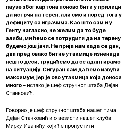
паузе због картона поново бити у прилици
да истрчи на терен, али смо и поред тога у
дефициту са играчима. Као што сам и у
Генту нагласио, не желим да то буде
алиби, ми ћемо се потрудити да на терену
будемо још јачи. Не прија нам када се дан,
два пред овако битне утакмице изненада
нешто деси, трудићемо да се адаптирамо
на ситуацију. Сигуран сам да ћемо извући
максимум, јер је ово утакмица која доноси
много
– истако је шеф стручног штаба Дејан
Станковић.
Говорио је шеф стручног штаба нашег тима
Дејан Станковић и о везисти нашег клуба
Мирку Иванићу који ће пропустити