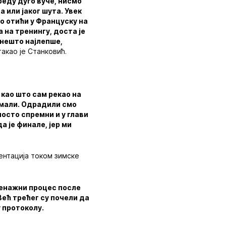
реду дуго вуче, нисмо
а или јаког шута. Увек
но отићи у Француску на
 на тренингу, доста је
 нешто најлепше,
такао је Станковић.
 као што сам рекао на
емали. Одрадили смо
посто спремни и у глави
а је финале, јер ми
зентација током зимске
тренажни процес после
Већ трећег су почели да
у протоколу.