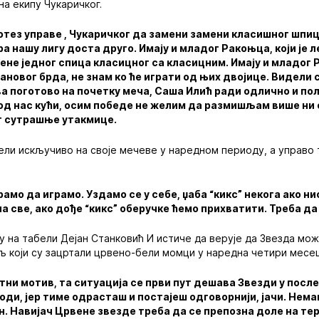
на екипу Чукаричког.
потез управе , Чукаричког да замени замени класишног шпи
игра нашу лигу доста друго. Имају и младог Ракоњца, који је
ене једног спица класицног са класицним. Имају и младог Р
ановог брда, не знам ко ће играти од њих двојице. Видели
а поготово на почетку меча, Саша Илић ради одлично и пол
од нас кући, осим победе не желим да размишљам више ни 
т сутрашње утакмице.
ли искључиво на своје мечеве у наредном периоду, а управо 
орамо да играмо. Уздамо се у себе, џаба “кикс” некога ако 
на све, ако дође “кикс” оберучке ћемо прихватити. Треба д
у на табели Дејан Станковић И истиче да верује да Звезда мож
циљ који су зацртали црвено-бели момци у наредна четири месе
ни мотив, та ситуација се први пут дешава Звезди у посл
оди, јер тиме одрасташ и постајеш одговорнији, јачи. Немам
. Навијач Црвене звезде треба да се препозна доле на тер