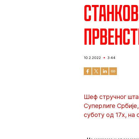
Станков
првенст
10.2.2022
3:44
Шеф стручног штаб
Суперлиге Србије,
суботу од 17х, на 