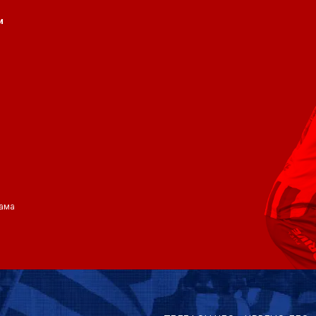
и
ама