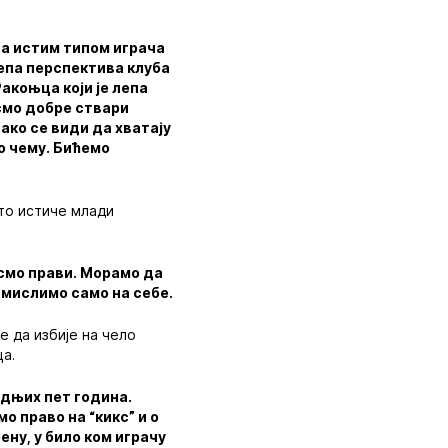
ца истим типом играча
 лепа перспектива клуба
акоњца који је лепа
 смо добре ствари
ако се види да хватају
о чему. Бићемо
то истиче млади
нисмо прави. Морамо да
а мислимо само на себе.
е да избије на чело
ца.
едњих пет година.
о право на “кикс” и о
ену, у било ком играчу