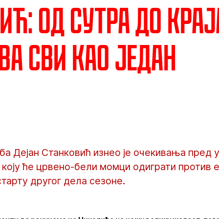
ић: Од сутра до крај
ва сви као један
а Дејан Станковић изнео је очекивања пред у
 коју ће црвено-бели момци одиграти против 
старту другог дела сезоне.