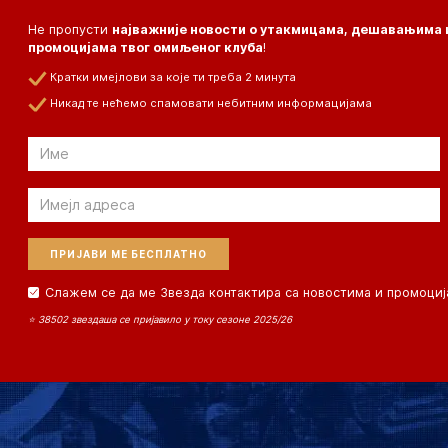
Не пропусти
најважније новости о утакмицама, дешавањима 
промоцијама твог омиљеног клуба
!
Кратки имејлови за које ти треба 2 минута
Никад те нећемо спамовати небитним информацијама
Email
Email
Слажем се да ме Звезда контактира са новостима и промоциј
⭐ 38502 звездаша се пријавило у току сезоне 2025/26