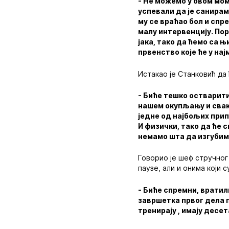
- Не можемо у овом мом
успевали да је санирам
му се враћао бол и спр
малу интервенцију. Пор
јака, тако да ћемо са 
првенство које ће у на
Истакао је Станковић да 
- Биће тешко остварити
нашем окупљању и свак
једне од најбољих прип
И физички, тако да ће 
немамо шта да изгубим
Говорио је шеф стручног
паузе, али и онима који 
- Биће спремни, вратил
завршетка првог дела п
тренирају , имају десе