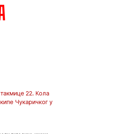
а
такмице 22. Кола
екипе Чукаричког у