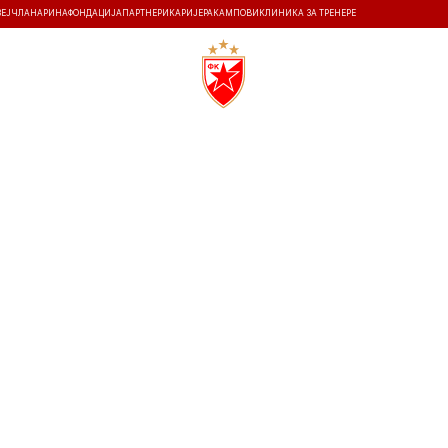
ЗЕЈ
ЧЛАНАРИНА
ФОНДАЦИЈА
ПАРТНЕРИ
КАРИЈЕРА
КАМПОВИ
КЛИНИКА ЗА ТРЕНЕРЕ
ТИ
ИСТОРИЈА
Т