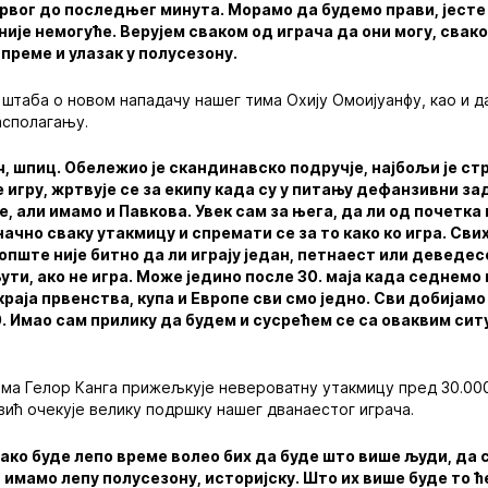
 првог до последњег минута. Морамо да будемо прави, јесте
 није немогуће. Верујем сваком од играча да они могу, свак
преме и улазак у полусезону.
 штаба о новом нападачу нашег тима Охију Омоијуанфу, као и д
асполагању.
ч, шпиц. Обележио је скандинавско подручје, најбољи је ст
е игру, жртвује се за екипу када су у питању дефанзивни за
 али имамо и Павкова. Увек сам за њега, да ли од почетка и
чно сваку утакмицу и спремати се за то како ко игра. Свих 
уопште није битно да ли играју један, петнаест или деведе
ути, ако не игра. Може једино после 30. маја када седнемо 
 краја првенства, купа и Европе сви смо једно. Сви добијамо
90. Имао сам прилику да будем и сусрећем се са оваквим сит
има Гелор Канга прижељкује невероватну утакмицу пред 30.00
вић очекује велику подршку нашег дванаестог играча.
 ако буде лепо време волео бих да буде што више људи, да 
имамо лепу полусезону, историјску. Што их више буде то ћ