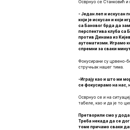
Осврнуо се Станковић и 
- Један леп и искусан 
који је искусан и који 
са Бановог брда да зам
перспектива клуба са Б
против Динама из Кијев
аутоматизми. Играмо к
спремни за сваки мину
Фокусирани су црвено-бе
стручњак нашег тима.
-Играју као и што ми м
се фокусирамо на нас, 
Осврнуо се и на ситуациј
табеле, као и да је то 
Претворили смо у додат
Треба некада да се дог
томе причамо сваки дан