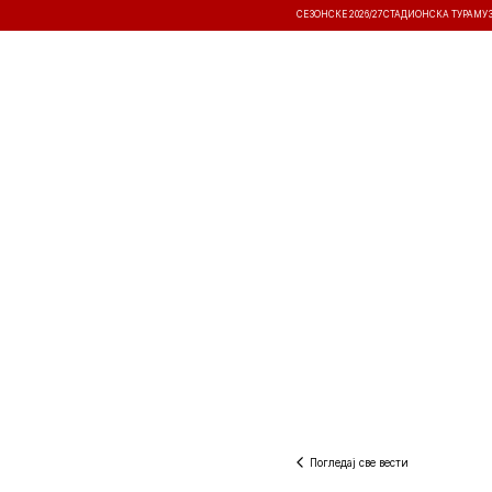
СЕЗОНСКЕ 2026/27
СТАДИОНСКА ТУРА
МУ
ВЕСТИ
ТАКМИЧЕЊА
РЕЗУЛТА
Погледај све вести