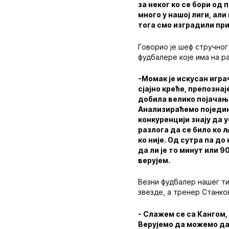
за неког ко се бори од
много у нашој лиги, али
тога смо изградили при
Говорио је шеф стручног
фудбалере које има на р
-Момак је искусан игра
сјајно креће, препознај
добила велико појачање,
Анализираћемо поједина
конкуренцији знају да 
разлога да се било ко љ
ко није. Од сутра па до
да ли је то минут или 
верујем.
Везни фудбалер нашег т
звезде, а тренер Станко
- Слажем се са Кангом,
Верујемо да можемо да 