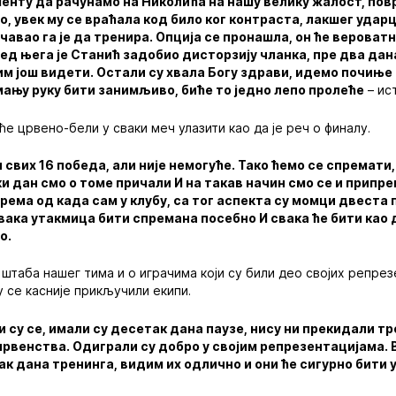
енту да рачунамо на Николића на нашу велику жалост, пов
о, увек му се враћала код било ког контраста, лакшег ударц
ечавао га је да тренира. Опција се пронашла, он ће вероват
ед њега је Станић задобио дисторзију чланка, пре два дана
њим још видети. Остали су хвала Богу здрави, идемо почиње
јмању руку бити занимљиво, биће то једно лепо пролеће
– ис
ће црвено-бели у сваки меч улазити као да је реч о финалу.
 свих 16 победа, али није немогуће. Тако ћемо се спремати,
и дан смо о томе причали И на такав начин смо се и припр
рема од када сам у клубу, са тог аспекта су момци двеста 
свака утакмица бити спремана посебно И свака ће бити као д
о.
 штаба нашег тима и о играчима који су били део својих репре
су се касније прикључили екипи.
и су се, имали су десетак дана паузе, нису ни прекидали 
рвенства. Одиграли су добро у својим репрезентацијама. 
так дана тренинга, видим их одлично и они ће сигурно бити 