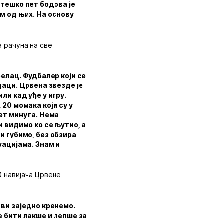
 тешко пет бодова је
ом од њих. На основу
а рачуна на све
релац. Фудбалер који се
даци. Црвена звезде је
ли кад уђе у игру.
20 момака који су у
сет минута. Нема
и видимо ко се љутио, а
 и губимо, без обзира
уацијама. Знам и
0 навијача Црвене
сви заједно кренемо.
е бити лакше и лепше за