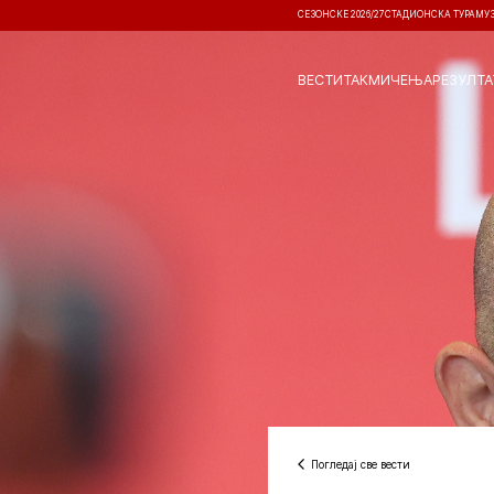
СЕЗОНСКЕ 2026/27
СТАДИОНСКА ТУРА
МУ
ВЕСТИ
ТАКМИЧЕЊА
РЕЗУЛТА
Погледај све вести