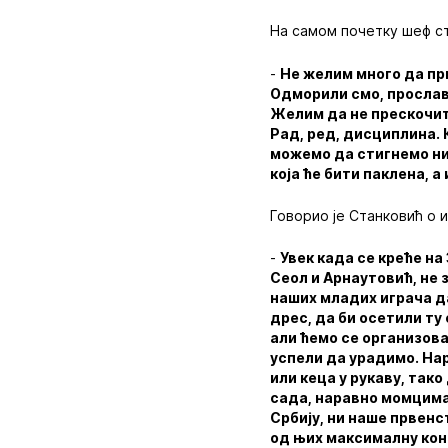
На самом почетку шеф ст
-
Не желим много да пр
Одморили смо, прослави
Желим да не прескочите
Рад, ред, дисциплина. 
можемо да стигнемо ниг
која ће бити паклена, а
Говорио је Станковић о и
-
Увек када се креће на
Сеол и Арнаутовић, не 
наших младих играча да
дрес, да би осетили ту
али ћемо се организов
успели да урадимо. Нар
или кеца у рукаву, так
сада, наравно момцима 
Србију, ни наше првенст
од њих максималну кон