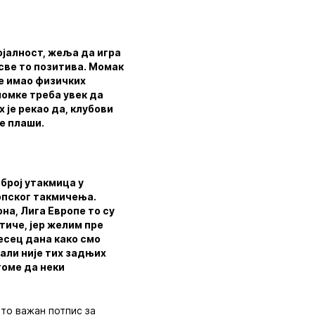
ојалност, жеља да игра
 све то позитива. Момак
 је имао физичких
момке треба увек да
 је рекао да, клубови
не плаши.
број утакмица у
ропског такмичења.
на, Лига Европе то су
отиче, јер желим пре
есец дана како смо
 али није тих задњих
томе да неки
 то важан потпис за