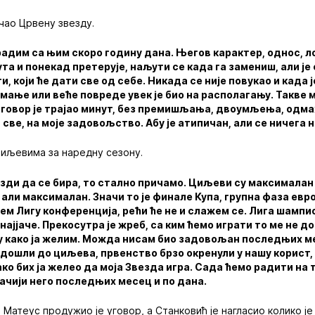
ачао Црвену звезду.
радим са њим скоро годину дана. Његов карактер, однос, л
та и понекад претерује, наљути се када га замениш, али је
и, који ће дати све од себе. Никада се није повукао и када
 мање или веће повреде увек је био на располагању. Такве 
говор је трајао минут, без премишљања, двоумљења, одмах
 све, на моје задовољство. Абу је атипичан, али се ничега 
циљевима за наредну сезону.
езди да се бира, то стално причамо. Циљеви су максималан 
, али максималан. Значи то је финале Купа, групна фаза ев
м Лигу конференција, рећи ће не и слажем се. Лига шампио
најјаче. Прекосутра је жреб, са ким ћемо играти то ме не д
у како ја желим. Можда нисам био задовољан последњих м
 дошли до циљева, првенство брзо окренули у нашу корист,
ако бих ја желео да моја Звезда игра. Сада ћемо радити на 
ачији него последњих месец и по дана.
Матеус продужио је уговор, а Станковић је нагласио колико је