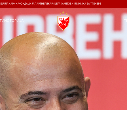
ЗЕЈ
ЧЛАНАРИНА
ФОНДАЦИЈА
ПАРТНЕРИ
КАРИЈЕРА
КАМПОВИ
КЛИНИКА ЗА ТРЕНЕРЕ
ТИ
ИСТОРИЈА
Т