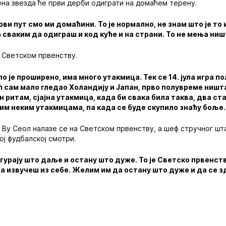
на звезда ће први дерби одиграти на домаћем терену.
ви пут смо ми домаћини. То је нормално, не знам што је т
 сваким да одиграш и код куће и на страни. То не мења ниш
о Светском првенству.
ло је проширено, има много утакмица. Тек се 14. јула игра 
 сам мало гледао Холандију и Јапан, прво полувреме ништ
н ритам, сјајна утакмица, када би свака била таква, два ст
тим неким утакмицама, па када се буде скупило знаћу боље.
 Ву Сеол налазе се на Светском првенству, а шеф стручног шта
ој фудбалској смотри.
урају што даље и остану што дуже. То је Светско првенство
а извучеш из себе. Желим им да остану што дуже и да се 