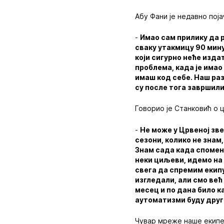
Абу Фани је недавно пој
-
Имао сам прилику да 
сваку утакмицу 90 мину
који сигурно неће издат
проблема, када је имао
имаш код себе. Наш раз
су после тога завршили
Говорио је Станковић о 
-
Не може у Црвеној зв
сезони, колико не знам
Знам сада када спомене
неки циљеви, идемо на 
свега да спремим екип
изгледали, али смо већ
месец и по дана било к
аутоматизми буду друг
Чувар мреже наше екипе 