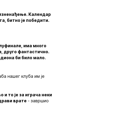
о изненађење. Календар
та, битно је победити.
полуфинале, има много
а, друго фантастично.
адиона би било мало.
ба нашег клуба им је
 и то је за играча неки
здрави врате
- завршио