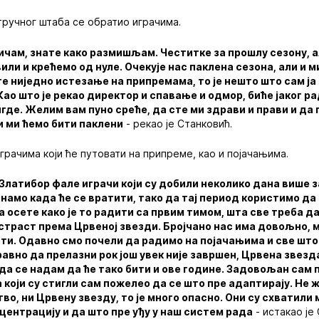
ручног штаба се обратио играчима.
ичам, знате како размишљам. Честитке за прошлу сезону, а
ли и крећемо од нуле. Очекује нас паклена сезона, али и м
 ниједно истезање на припремама, то је нешто што сам ја и
Као што је рекао директор и спавање и одмор, биће јаког ра
де. Желим вам пуно среће, да сте ми здрави и прави и да 
 и ми ћемо бити паклени
- рекао је Станковић.
грачима који ће путовати на припреме, као и појачањима.
 Златибор фале играчи који су добили неколико дана више з
знамо када ће се вратити, тако да тај период користимо д
 осете како је то радити са првим тимом, шта све треба д
 страст према Црвеној звезди. Бројчано нас има довољно, м
ати. Одавно смо почели да радимо на појачањима и све што
авно да прелазни рок још увек није завршен, Црвена звезд
о да се надам да ће тако бити и ове године. Задовољан сам
који су стигли сам пожелео да се што пре адаптирају. Не 
во, ни Црвену звезду, то је много опасно. Они су схватили 
центрацију и да што пре уђу у наш систем рада
- истакао је