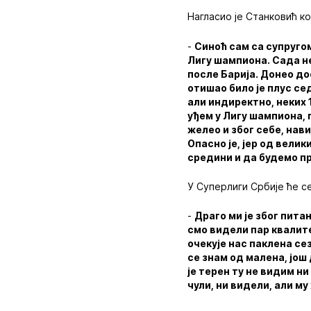
Нагласио је Станковић ко
-
Синоћ сам са супругом
Лигу шампиона. Сада н
после Барија. Донео до
отишао било је плус се
али индиректно, неких
уђем у Лигу шампиона, 
желео и због себе, нави
Опасно је, јер од вели
средини и да будемо пр
У Суперлиги Србије ће с
-
Драго ми је због пита
смо видели пар квалите
очекује нас паклена се
се знам од малена, још
је терен ту не видим ни
чули, ни видели, али 