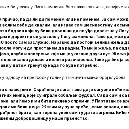
лико би улазак у Лигу шампиона био важан за њега, навијаче и 
 причао, па да ли да поменем или не поменем. Ја сам можд
е волим себе да хвалим, али играо сам шеснаестину и осми
ста бодова који су били довољни да се уђе директно у Лиг
дам и директно се улазило у Лигу шампиона. Тако да, можд
 10 посто сам заслужио. Наравно да постоји велика жеља 
после могу и да престанем да радим. То ми је жеља, па сад
јача, клуба и поверења које ми је указано други пут. Жеља је
ких очекивања долазе и велика разочарења. Тако да бих ја в
ави у датом тренутку када то буде потребно.
е у односу на претходну годину такмичити мањи број клубова.
ња о нашој лиги. Скраћена је лига, тако да је сигурно већи 
тних екипа, које су играле озбиљан фудбал. Сада сам и са
зона, али ћемо и ми бити паклено спремни. У Партизан се в
 док смо били деца. Желим му пуно среће, јесмо ривали, ал
 рођеног брата, ван терена увек сам ту да га загрлим. Биће
му желим добродошлицу у наше првенство.