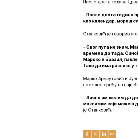
После доста година Црве
-
После доста година пр
као календар, мораш са
Станковић је говорио и 
-
Овог пута не знам. Ма
времена до тада. Синоћ
Мароко и Бразил, пакле
Тако да има разлике у 
Марко Арнаутовић и Јунг
пожелео срећу на највећ
-
Лично им желим да дог
максимум који можеш д
је Станковић.