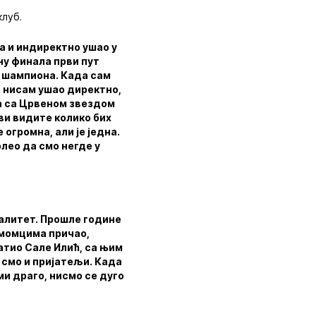
клуб.
а и индиректно ушао у
ну финала први пут
у шампиона. Када сам
а нисам ушао директно,
да са Црвеном звездом
 ви видите колико бих
 огромна, али је једна.
олео да смо негде у
квалитет. Прошле године
 момцима причао,
ратио Сале Илић, са њим
и смо и пријатељи. Када
 ми драго, нисмо се дуго