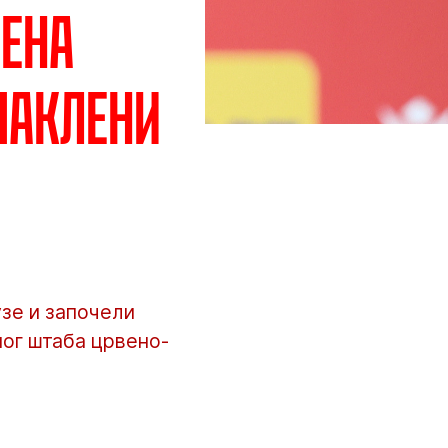
лена
паклени
зе и започели
ног штаба црвено-