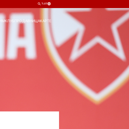
ЋИР
ИМ
КЛУБ
ПРОДАВНИЦА
КАРТЕ