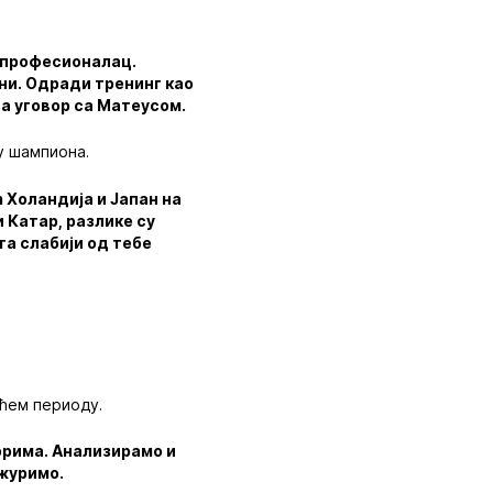
е професионалац.
ани. Одради тренинг као
ла уговор са Матеусом.
у шампиона.
 Холандија и Јапан на
и Катар, разлике су
та слабији од тебе
ећем периоду.
торима. Анализирамо и
 журимо.