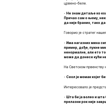
црвено-беле.
-
Не знам детаље ко ко
Причао сам о њему, нек
да није бранио, тако д
Говорио је стратег наше
-
Има нагазних мина сиг
пример, дође, пукне ми
ненормалне, али ето то
може да донесе кући н
На Светском првенству н
-
Сеол је момак којег б
Интересовало је предста
-
Шта би ја волео и шт
прелазни рок није завр