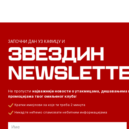
ЗАПОЧНИ ДАН УЗ КАФИЦУ И
ЗВЕЗДИН
NEWSLETT
Не пропусти
најважније новости о утакмицама, дешавањима 
промоцијама твог омиљеног клуба
!
Кратки имејлови за које ти треба 2 минута
Никад те нећемо спамовати небитним информацијама
Email