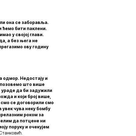
ли она се заборавља.
и ћемо бити паклени.
мао у својој глави.
да, а без њега не
прегазимо ову годину
а одмор. Недостају и
а позовемо што више
а ураде да би задужили
ожда и који број више,
 смо се договорили смо
а увек чува неку бомбу
 прелазним роком за
желим да потцене ни
моју поруку и очекујем
 Станковић.