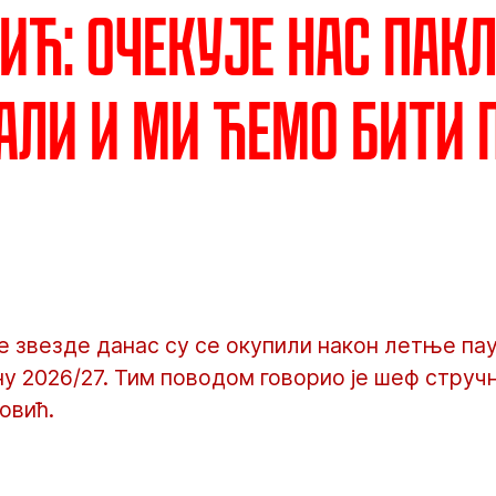
ић: Очекује нас пак
 али и ми ћемо бити 
 звезде данас су се окупили након летње пау
у 2026/27. Тим поводом говорио је шеф струч
овић.