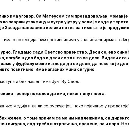
лико има уговор. Са Матеусом сам презадовољан, момак ј
о ко заврши утакмицу и сутра ујутру у осам је овде у терет
а је Звезда направила велики потез са тиме што је продужи
г тима о потенцијалним противницима у квалификацијама за Лиг
урно. Гледамо сада Светско првенство. Деси се, ево синоћ
на, изгубиш два бода и деси се то што се деси. Видели сте 
 само у фудбалу може изгледа да се деси, да неко ко је дос
ешто позитивно. Има нагазних мина сигурно.
аступа и бек нашег тима Јунг Ву Сеол.
и сваки тренер пожелео да има, неког попут њега.
внике медија и да ли се очекује још неко појачање у предстој
а бих желео, о томе причам са мојим надлежнима, са дирек
шен сигурно, сад треба и стрпљења, процене, па и пара. Не