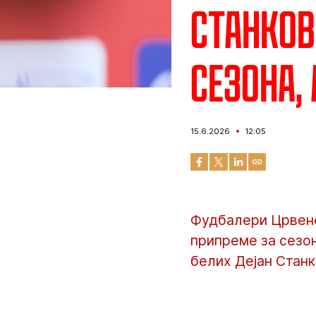
Станков
сезона,
15.6.2026
12:05
Фудбалери Црвене
припреме за сезон
белих Дејан Станк