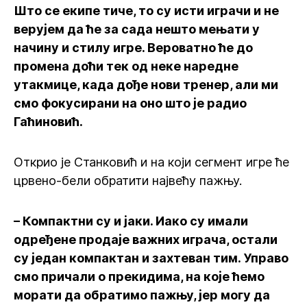
Што се екипе тиче, то су исти играчи и не
верујем да ће за сада нешто мењати у
начину и стилу игре. Вероватно ће до
промена доћи тек од неке наредне
утакмице, када дође нови тренер, али ми
смо фокусирани на оно што је радио
Гаћиновић.
Открио је Станковић и на који сегмент игре ће
црвено-бели обратити највећу пажњу.
– Компактни су и јаки. Иако су имали
одређене продаје важних играча, остали
су један компактан и захтеван тим. Управо
смо причали о прекидима, на које ћемо
морати да обратимо пажњу, јер могу да