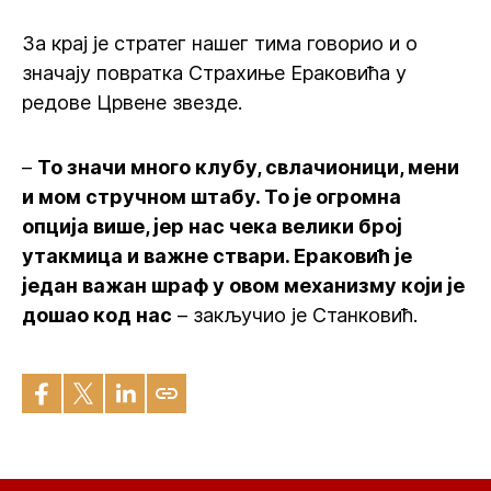
За крај је стратег нашег тима говорио и о
значају повратка Страхиње Ераковића у
редове Црвене звезде.
–
То значи много клубу, свлачионици, мени
и мом стручном штабу. То је огромна
опција више, јер нас чека велики број
утакмица и важне ствари. Ераковић је
један важан шраф у овом механизму који је
дошао код нас
– закључио је Станковић.