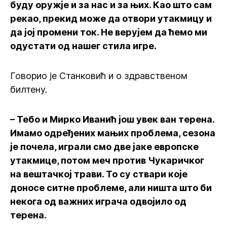
буду оружје и за нас и за њих. Као што сам
рекао, прекид може да отвори утакмицу и
да јој промени ток. Не верујем да ћемо ми
одустати од нашег стила игре.
Говорио је Станковић и о здравственом
билтену.
– Тебо и Мирко Иванић још увек ван терена.
Имамо одређених мањих проблема, сезона
је почела, играли смо две јаке европске
утакмице, потом меч против Чукаричког
на вештачкој трави. То су ствари које
доносе ситне проблеме, али ништа што би
некога од важних играча одвојило од
терена.