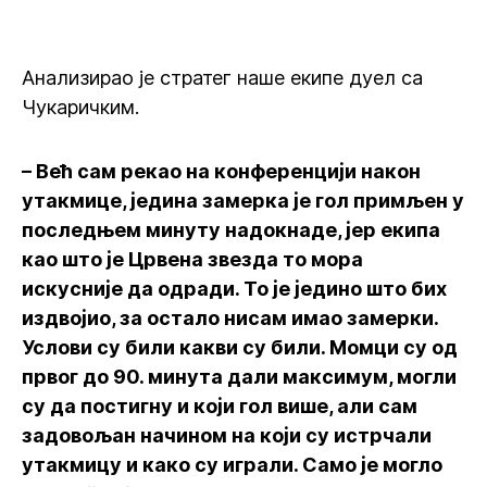
Анализирао је стратег наше екипе дуел са
Чукаричким.
– Већ сам рекао на конференцији након
утакмице, једина замерка је гол примљен у
последњем минуту надокнаде, јер екипа
као што је Црвена звезда то мора
искусније да одради. То је једино што бих
издвојио, за остало нисам имао замерки.
Услови су били какви су били. Момци су од
првог до 90. минута дали максимум, могли
су да постигну и који гол више, али сам
задовољан начином на који су истрчали
утакмицу и како су играли. Само је могло