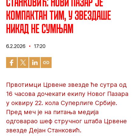
Станковић: Нови Пазар је
компактан тим, у звездаше
никад не сумњам
6.2.2026
17:20
Првотимци Црвене звезде ће сутра од
16 часова дочекати екипу Новог Пазара
у оквиру 22. кола Суперлиге Србије.
Пред меч је на питања медија
одговарао шеф стручног штаба Црвене
звезде Дејан Станковић.