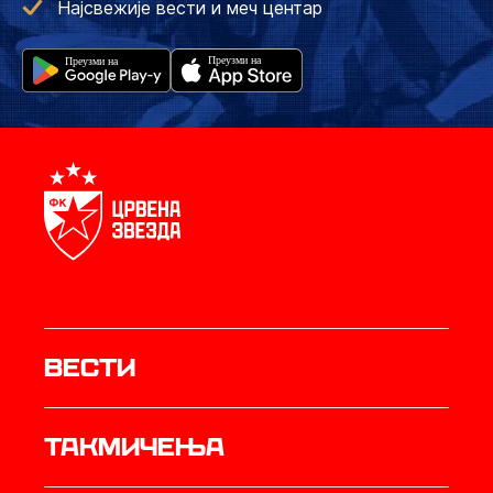
Најсвежије вести и меч центар
Вести
Такмичења