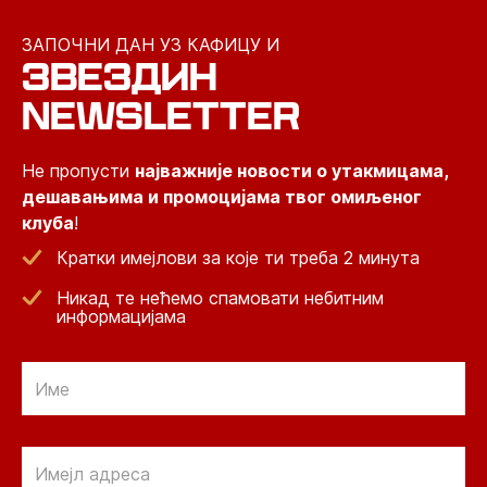
ЗАПОЧНИ ДАН УЗ КАФИЦУ И
ЗВЕЗДИН
NEWSLETTER
Не пропусти
најважније новости о утакмицама,
дешавањима и промоцијама твог омиљеног
клуба
!
Кратки имејлови за које ти треба 2 минута
Никад те нећемо спамовати небитним
информацијама
Email
Email