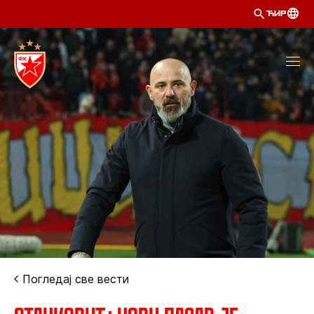
ЋИР
Погледај све вести