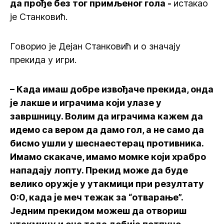
да прође без тог примљеног гола -
истакао
је Станковић.
Говорио је Дејан Станковић и о значају
прекида у игри.
– Када имаш добре извођаче прекида, онда
је лакше и играчима који улазе у
завршницу. Волим да играчима кажем да
идемо са вером да дамо гол, а не само да
бисмо ушли у шеснаестерац противника.
Имамо скакаче, имамо момке који храбро
нападају лопту. Прекид може да буде
велико оружје у утакмици при резултату
0:0, када је меч тежак за “отварање”.
Једним прекидом можеш да отвориш