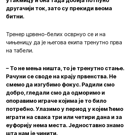
утакмицу и она тада добија потпуно
другачији ток, зато су прекиди веома
битни.
Тренер црвено-белих осврнуо се и на
чињеницу да је његова екипа тренутно прва
на табели.
– То не мења ништа, то је тренутно стање.
Рачуни се своде на крају првенства. Не
смемо да изгубимо фокус. Радили смо
добро, гледали смо да одморимо и
опоравимо играче којима је то било
потребно. Улазимо у период у којем ћемо
играти на свака три или четири дана и за
еуфорију нема места. Једноставно знамо
шта нам је чинити.