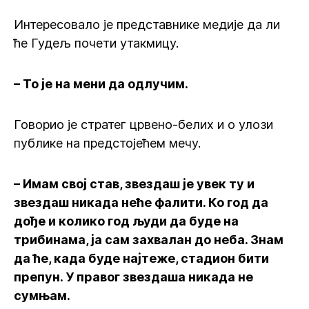
Интересовало је представнике медије да ли
ће Гудељ почети утакмицу.
– То је на мени да одлучим.
Говорио је стратег црвено-белих и о улози
публике на предстојећем мечу.
– Имам свој став, звездаш је увек ту и
звездаш никада неће фалити. Ко год да
дође и колико год људи да буде на
трибинама, ја сам захвалан до неба. Знам
да ће, када буде најтеже, стадион бити
препун. У правог звездаша никада не
сумњам.