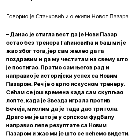
Говорио је Станковић и о екипи Новог Пазара.
– Данас је стигла вест да је Нови Пазар
остао без тренера Гаћиновића и баш ми је
жао због тога, јер сам желео да га
поздравим и да му честитам на свему што
је постигао. Пратио сам његов рад и
направио је историјски успех са Новим
Пазаром. Реч је о врло искусном тренеру.
Сећам се још времена када сам скупљао
лопте, када је Звезда играла против
Бечеја, мислим да је тада дао три гола.
Драго ми је што је у српском фудбалу
направио лепе резултате са Новим
Пазаром и жао ми је што се нећемо видети.