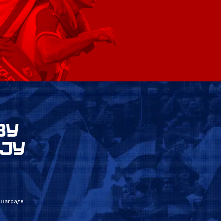
ВУ
ЈУ
 награде