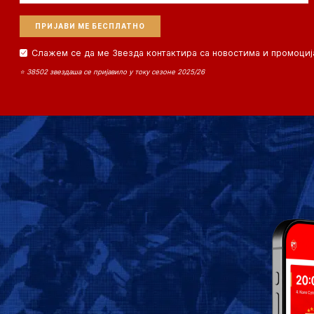
Слажем се да ме Звезда контактира са новостима и промоциј
⭐ 38502 звездаша се пријавило у току сезоне 2025/26