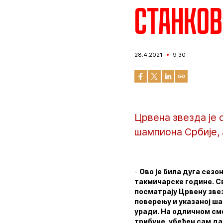
Станков
28.4.2021
9:30
Црвена звезда је 
шампиона Србије, 
-
Ово је била дуга сез
такмичарске године. Св
посматрају Црвену звез
поверењу и указаној ша
уради. На одличном смо
трибуне, убеђен сам да