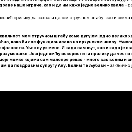
драве наше играче, као и да им кажу једно велико хвала
– р
нковић прилику да захвали целом стручном штабу, као и свима 
валност мом стручном штабу коме дугујем једно велико хв
оћно, како би све функционисало на врхунском нивоу. Њихо
ојалности. Увек су уз мене. И када сам љут, као и када је с
 разумевање. Још једном ћу искористити прилику да чести
моје момке којима сам малопре рекао - много вас волим и з
лим да поздравим супругу Ану. Волим те љубави
– закљичио 