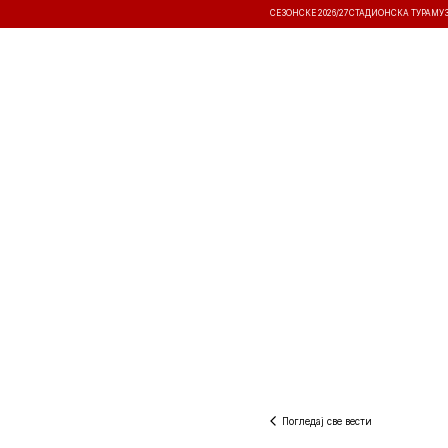
СЕЗОНСКЕ 2026/27
СТАДИОНСКА ТУРА
МУ
ВЕСТИ
ТАКМИЧЕЊА
РЕЗУЛТА
Погледај све вести