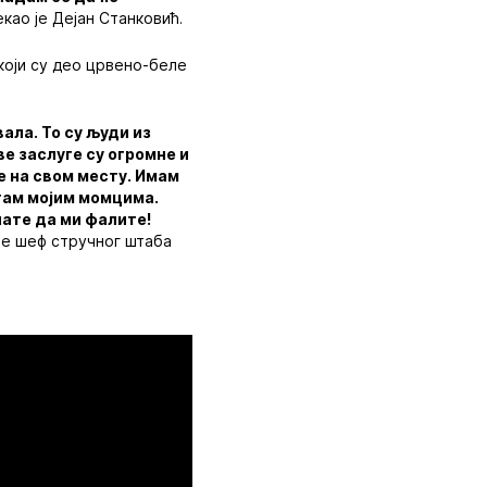
екао је Дејан Станковић.
који су део црвено-беле
ала. То су људи из
ве заслуге су огромне и
ве на свом месту. Имам
там мојим момцима.
нате да ми фалите!
је шеф стручног штаба