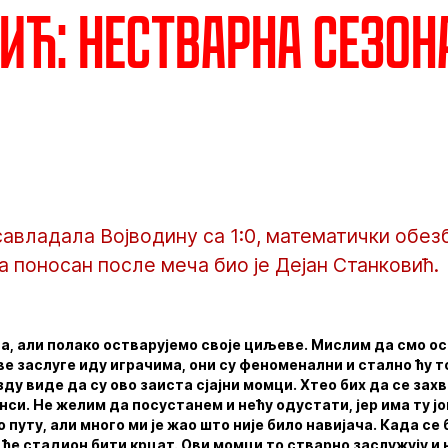
ић: Нестварна сезон
савладала Војводину са 1:0, математички обе
а поносан после меча био је Дејан Станковић.
она, али полако остварујемо своје циљеве. Мислим да смо 
е заслуге иду играчима, они су феноменални и стално ћу т
ду виде да су ово заиста сјајни момци. Хтео бих да се зах
нси. Не желим да посустанем и нећу одустати, јер има ту ј
 путу, али много ми је жао што није било навијача. Када се
 ће стадион бити крцат. Ови момци то стварно заслужују и 