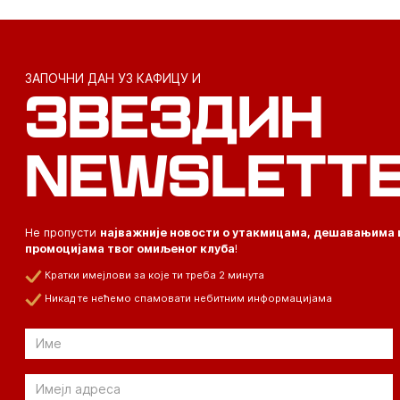
ЗАПОЧНИ ДАН УЗ КАФИЦУ И
ЗВЕЗДИН
NEWSLETT
Не пропусти
најважније новости о утакмицама, дешавањима 
промоцијама твог омиљеног клуба
!
Кратки имејлови за које ти треба 2 минута
Никад те нећемо спамовати небитним информацијама
Email
Email