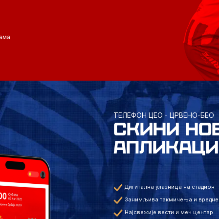
ама
ТЕЛЕФОН ЦЕО - ЦРВЕНО-БЕО
СКИНИ НО
АПЛИКАЦИ
Дигитална улазница на стадион
Занимљива такмичења и вредне
Најсвежије вести и меч центар