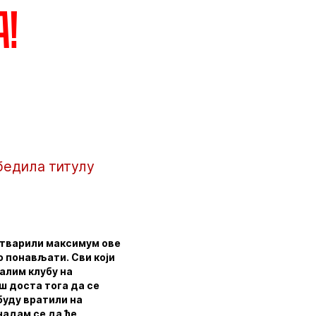
а!
збедила титулу
остварили максимум ове
о понављати. Сви који
валим клубу на
ош доста тога да се
 буду вратили на
надам се да ће