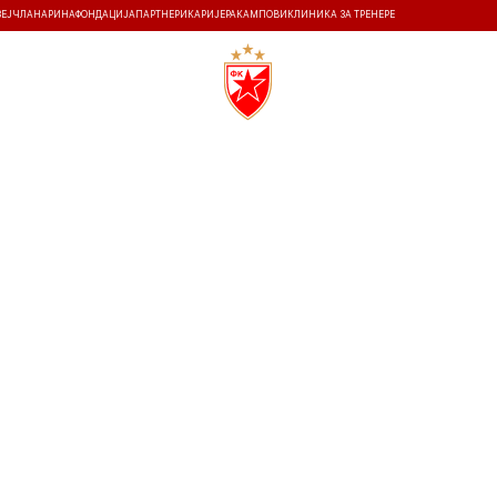
ЗЕЈ
ЧЛАНАРИНА
ФОНДАЦИЈА
ПАРТНЕРИ
КАРИЈЕРА
КАМПОВИ
КЛИНИКА ЗА ТРЕНЕРЕ
ТИ
ИСТОРИЈА
Т