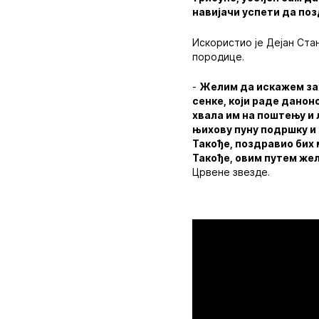
навијачи успети да поз
Искористио је Дејан Ста
породице.
-
Желим да искажем зах
сенке, који раде данон
хвала им на поштењу и л
њихову пуну подршку и
Такође, поздравио бих 
Такође, овим путем же
Црвене звезде.