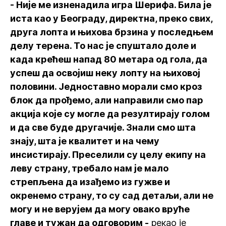
- Није ме изненадила игра Шерифа. Била је
иста као у Београду, директна, преко свих,
друга лопта и њихова брзина у последњем
делу терена. То нас је спуштало доле и
када крећеш напад 80 метара од гола, да
успеш да освојиш неку лопту на њиховој
половини. Једноставно морали смо кроз
блок да прођемо, али направили смо пар
акција које су могле да резултирају голом
и да све буде другачије. Знали смо шта
знају, шта је квалитет и на чему
инсистирају. Преселили су целу екипу на
леву страну, требало нам је мало
стрепљена да изађемо из гужве и
окренемо страну, то су сад детаљи, али не
могу и не верујем да могу овако вруће
главе и тужан да одговорим -
рекао је