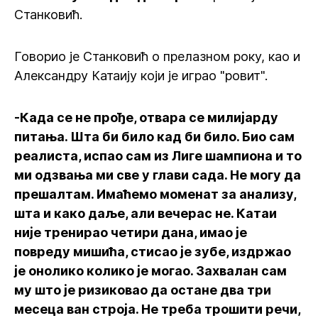
Станковић.
Говорио је Станковић о прелазном року, као и
Александру Катаију који је играо "ровит".
-Када се не прође, отвара се милијарду
питања. Шта би било кад би било. Био сам
реалиста, испао сам из Лиге шампиона и то
ми одзвања ми све у глави сада. Не могу да
прешалтам. Имаћемо моменат за анализу,
шта и како даље, али вечерас не. Катаи
није тренирао четири дана, имао је
повреду мишића, стисао је зубе, издржао
је онолико колико је могао. Захвалан сам
му што је ризиковао да остане два три
месеца ван строја. Не треба трошити речи,