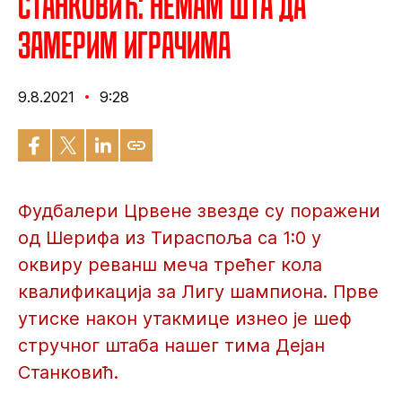
Станковић: Немам шта да
замерим играчима
9.8.2021
9:28
Фудбалери Црвене звезде су поражени
од Шерифа из Тираспоља са 1:0 у
оквиру реванш меча трећег кола
квалификација за Лигу шампиона. Прве
утиске након утакмице изнео је шеф
стручног штаба нашег тима Дејан
Станковић.