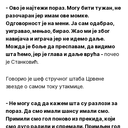
- Ово је најтежи пораз. Могу бити тужан, не
разочаран јер имам ове момке.
Одговорност је на мени. Ја сам одабрао,
уигравао, мењао, бирао. Жао ми је због
навијача и играча јер не идемо даље.
Можда је боље да преспавам, да видимо
шта ћемо, јер је глава и даље врућа -
почео
је Станковић.
Говорио је шеф стручног штаба Црвене
звезде о самом току утакмице.
- Не могу сад да кажем шта су разлози за
пораз. Да смо имали шансу имали смо.
Примили смо гол поново из прекида, који
смо дуго радили и спремали. Примљен гол