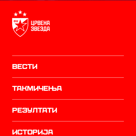
Вести
Такмичења
резултати
историја