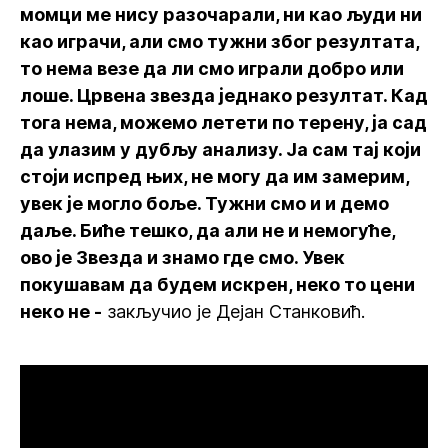
момци ме нису разочарали, ни као људи ни
као играчи, али смо тужни због резултата,
то нема везе да ли смо играли добро или
лоше. Црвена звезда једнако резултат. Кад
тога нема, можемо летети по терену, ја сад
да улазим у дубљу анализу. Ја сам тај који
стоји испред њих, не могу да им замерим,
увек је могло боље. Тужни смо и и демо
даље. Биће тешко, да али не и немогуће,
ово је Звезда и знамо где смо. Увек
покушавам да будем искрен, неко то цени
неко не -
закључио је Дејан Станковић.