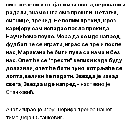
смо желели и стајали иза овога, веровали и
радали, знамо шта смо прошли. Детаљи,
ситнице, прекид. Не волим прекид, кроз
каријеру сам испадао после прекида.
Научићемо поуке. Мора да се иде напред,
фудбал ће се играти, играо се пре и после
нас, Маракана ће бити пуна са нама и без
нас. Опет ће се "трести" велики када буду
долазили, опет ће бити пуно, котрљаће се
лопта, велики ће падати. Звезда је изнад
свега, Звезда иде напред -
наставио је
Станковић.
Анализирао је игру Шерифа тренер нашег
тима Дејан Станковић.