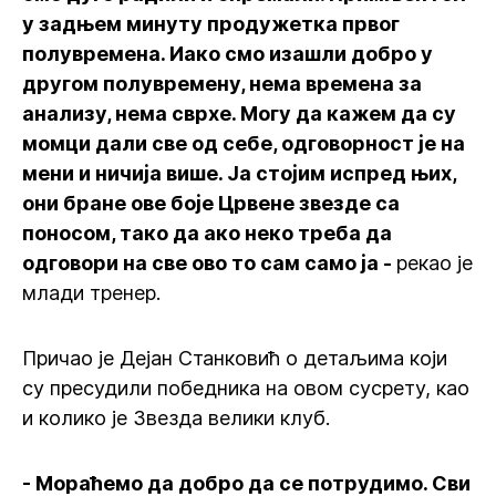
у задњем минуту продужетка првог
полувремена. Иако смо изашли добро у
другом полувремену, нема времена за
анализу, нема сврхе. Могу да кажем да су
момци дали све од себе, одговорност је на
мени и ничија више. Ја стојим испред њих,
они бране ове боје Црвене звезде са
поносом, тако да ако неко треба да
одговори на све ово то сам само ја -
рекао је
млади тренер.
Причао је Дејан Станковић о детаљима који
су пресудили победника на овом сусрету, као
и колико је Звезда велики клуб.
- Мораћемо да добро да се потрудимо. Сви