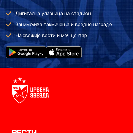
Дигитална улазница на стадион
Занимљива такмичења и вредне награде
Најсвежије вести и меч центар
Вести