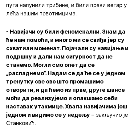
пута напунили трибине, и били прави ветар у
леђа нашим првотимцима.
- Навијачи су били феноменални. Знам да
ће нам помоћи, и много ми се свиђа јер су
схватили моменат. Појачали су навијање и
подршку и дали нам сигурност да не
станемо. Могли смо опет да се
„распаднемо“. Надам се да ће се у једном
тренутку све ово што промашимо
отворити, и да ћемо из прве, друге шансе
моћи да реализујемо и олакшамо себи
наставак утакмице. Хвала навијачима још
једном и видимо се у недељу
– закључио је
Станковић.