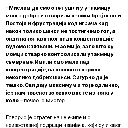
- Мислим да смо опет ушли у утакмицу
много добро и створили велики број шанси.
Постоји и фрустрација код играча кад
након толико шанси не постигнемо гол, а
онда након кратког пада концентрације
будемо кажњени. Жао ми је, зато што су
момци стварно контролисали утакмицу
све време. Имали смо мали пад
концентрације, па поново створили
неколико добрих шанси. Сигурно да је
тешко. Сви дају максимум и то је одлично,
јер нам првенство овако расте из кола у
коло
– почео је Мистер.
Говорио је стратег наше екипе и о
неизоставној подршци навијача, који су и овог