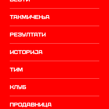
Такмичења
резултати
историја
ТИМ
Клуб
продавница