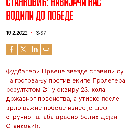
Станковић: Навијачи нас
водили до победе
19.2.2022
3:37
Фудбалери Црвене звезде славили су
на гостовању против екипе Пролетера
резултатом 2:1 у оквиру 23. кола
државног првенства, а утиске после
врло важне победе изнео је шеф
стручног штаба црвено-белих Дејан
Станковић.