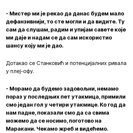
- Мистер ми је рекао да данас будем мало
дефанзивнији, то сте могли и да видите. Ту
сам да слушам, радим и упијам савете које
ми даје и надам се да сам искористио
шансу коју ми је дао.
Дотакао се Станковић и потенцијалних ривала
у плеј-офу.
- Морамо да будемо задовољни, немамо
пораз у последњих пет утакмица, примили
смо један гол у четири утакмице. Ко год да
нам падне, показали смо да са свима
можемо да се носимо, поготово на
Маракани. Чекамо жреб и видећемо.