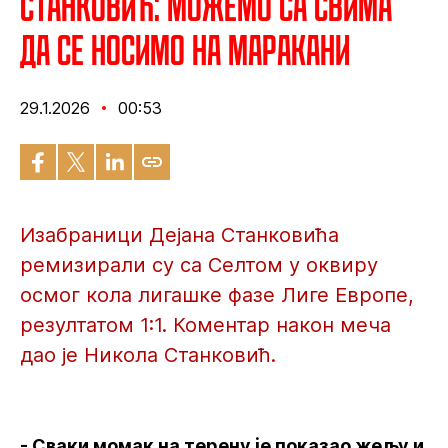
Станковић: Можемо са свима
да се носимо на Маракани
29.1.2026
00:53
Изабраници Дејана Станковића
ремизирали су са Селтом у оквиру
осмог кола лигашке фазе Лиге Европе,
резултатом 1:1. Коментар након меча
дао је Никола Станковић.
- Сваки момак на терену је показао жељу и