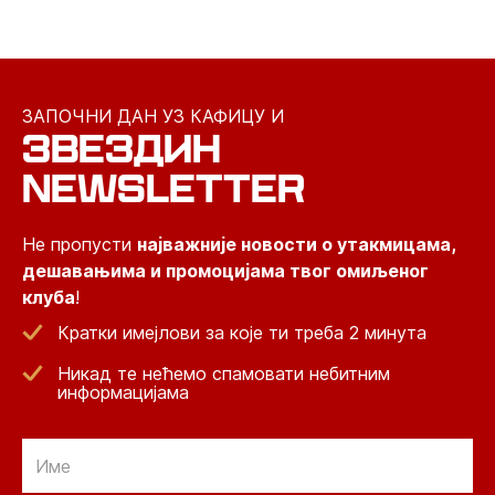
ЗАПОЧНИ ДАН УЗ КАФИЦУ И
ЗВЕЗДИН
NEWSLETTER
Не пропусти
најважније новости о утакмицама,
дешавањима и промоцијама твог омиљеног
клуба
!
Кратки имејлови за које ти треба 2 минута
Никад те нећемо спамовати небитним
информацијама
Email