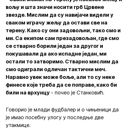
вољу и шта значи носити грб Црвене
звезде. Мислим да су навијачи видели у
сваком играчу жељу да остави све на
терену. Како су они задовољни, тако смо и
ми. Са екипом сам презадовољан, где смо
се стварно борили један за другог и
покушавали да ако испадне један, ми
остали то затворимо. Стварно мислим да
смо одиграли одличан тактични меч.
Наравно увек може боље, али то су неке
финесе које треба да се поправе, како би
били на врхунцу
- почео је Станковић.
Говорио је млади фудбалер и о чињеници да
је имао посебну улогу у последње две
утакмице.