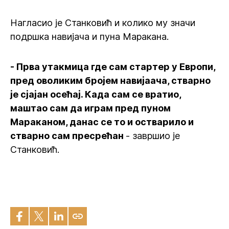
Нагласио је Станковић и колико му значи
подршка навијача и пуна Маракана.
- Прва утакмица где сам стартер у Европи,
пред оволиким бројем навијаача, стварно
је сјајан осећај. Када сам се вратио,
маштао сам да играм пред пуном
Мараканом, данас се то и остварило и
стварно сам пресрећан
- завршио је
Станковић.