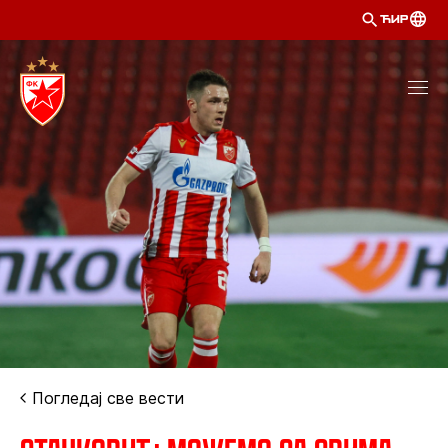
ЋИР
Погледај све вести