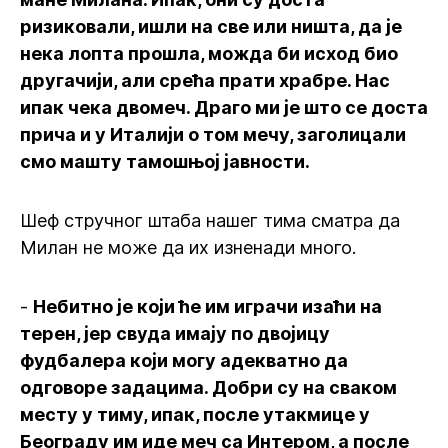
ризиковали, ишли на све или ништа, да је
нека лопта прошла, можда би исход био
другачији, али срећа прати храбре. Нас
ипак чека двомеч. Драго ми је што се доста
прича и у Италији о том мечу, заголицали
смо машту тамошњој јавности.
Шеф стручног штаба нашег тима сматра да
Милан не може да их изненади много.
-
Небитно је који ће им играчи изаћи на
терен, јер свуда имају по двојицу
фудбалера који могу адекватно да
одговоре задацима. Добри су на сваком
месту у тиму, ипак, после утакмице у
Београду им иде меч са Интером, а после