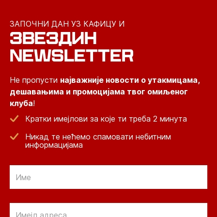
ЗАПОЧНИ ДАН УЗ КАФИЦУ И
ЗВЕЗДИН
NEWSLETTER
Не пропусти
најважније новости о утакмицама,
дешавањима и промоцијама твог омиљеног
клуба
!
Кратки имејлови за које ти треба 2 минута
Никад те нећемо спамовати небитним
информацијама
Email
Email