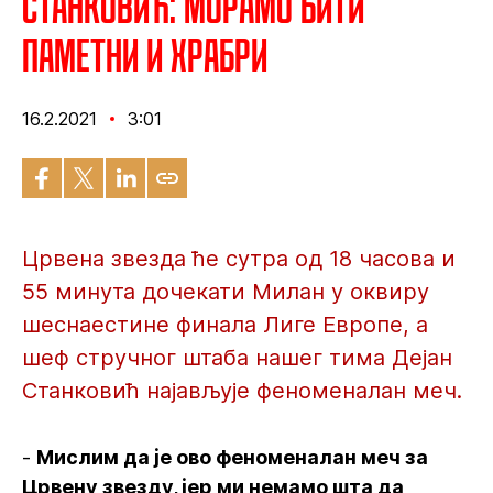
Станковић: Морамо бити
паметни и храбри
16.2.2021
3:01
Црвена звезда ће сутра од 18 часова и
55 минута дочекати Милан у оквиру
шеснаестине финала Лиге Европе, а
шеф стручног штаба нашег тима Дејан
Станковић најављује феноменалан меч.
-
Мислим да је ово феноменалан меч за
Црвену звезду, јер ми немамо шта да