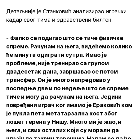
Детаљније је Станковић анализирао играчки
кадар свог тима и здравствени билтен.
-
Фалко се подигао што се тиче физичке
спреме. Рачунам на њега, видећемо колико
ће минута одиграти сутра. Имао је
проблеме, није тренирао са групом
двадесетак дана, завршавао се потом
трансфер. Он је много напредовао у
последње две и по недеље што се спреме
тиче и могу да рачунам на њега. Једини
повређени играч ког имамо је Ераковић ком
је пукла пета метатарзална кост због
лошег терена у Нишу. Много ми је жао, и
њега, и свих осталих који су морали да
играју по таквим теренима. Надам се да ће