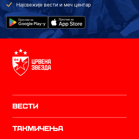
Најсвежије вести и меч центар
Вести
Такмичења