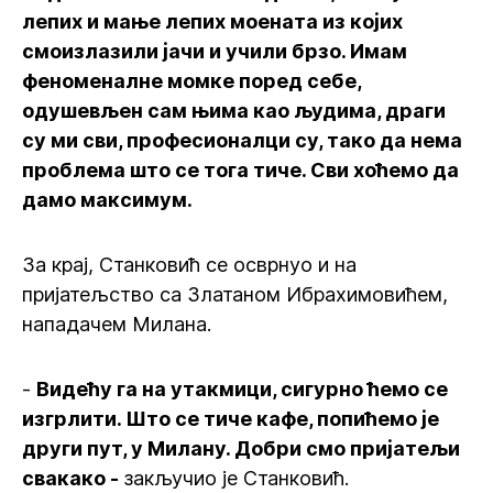
лепих и мање лепих моената из којих
смоизлазили јачи и учили брзо. Имам
феноменалне момке поред себе,
одушевљен сам њима као људима, драги
су ми сви, професионалци су, тако да нема
проблема што се тога тиче. Сви хоћемо да
дамо максимум.
За крај, Станковић се осврнуо и на
пријатељство са Златаном Ибрахимовићем,
нападачем Милана.
-
Видећу га на утакмици, сигурно ћемо се
изгрлити. Што се тиче кафе, попићемо је
други пут, у Милану. Добри смо пријатељи
свакако -
закључио је Станковић.