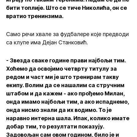
бити топлије. Што се тиче Николића, он се
вратио тренинзима.
Само речи хвале за фудбалере које предводи
са клупе има Дејан Станковић.
- Звезда сваке године прави најбољи тим.
Хоћемо да освојимо четврту титулу за
редом и част ми је што тренирам такву
екипу. Волим да се нашалим са стручним
штабом и да кажем - ако прођемо Милан,
онда имамо најбољи тим, а ако испаднемо,
онда нисмо знали да их водимо. То је
наравно интерна шала. Ипак, колико имате
добар тим, то резултати показују.
Задовољан сам овом годином, било је и