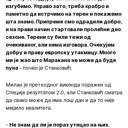
изгубимо. Управо зато, треба храбро и
паметно да истрчимо на терен и покажемо
шта знамо. Припреме смо одрадили добро,
и на прави начин стартовали пролећни део
сезоне. Терени су били тежи од
очекиваног, али нема изговора. Очекујем
добру и праву европску утакмицу. Много
ми је жао што Маракана не може да буде
пуна -
почео је Станковић.
Милан је претходног викенда поражен од
Специје резултатом 2:0, али Станковић сматра
да свако може да има лош дан и да то није
мерило квалитета.
-
Не знам да ли је пораз утицао на њих.