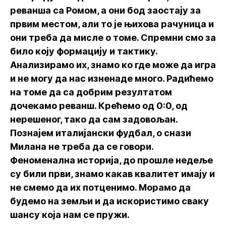
реванша са Ромом, а они бод заостају за
првим местом, али то је њихова рачуница и
они треба да мисле о томе. Спремни смо за
било коју формацију и тактику.
Анализирамо их, знамо ко где може да игра
и не могу да нас изненаде много. Радићемо
на томе да са добрим резултатом
дочекамо реванш. Крећемо од 0:0, од
нерешеног, тако да сам задовољан.
Познајем италијански фудбал, о снази
Милана не треба да се говори.
Феноменална историја, до прошле недеље
су били први, знамо какав квалитет имају и
не смемо да их потценимо. Морамо да
будемо на земљи и да искористимо сваку
шансу која нам се пружи.