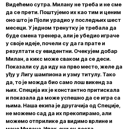
Видећемо сутра. Милану не треба и не сме
да се прети. Поштујемо их као тим и ценим
оно што је Пјоли урадио у последњих шест
месеци. У једном тренутку је требала да
буде смена тренера, али је убедио играче
у своје идеје, почели су да га прате и
резултати су евидентни. Очекујем добар
Милан, а кикс може сваком да се деси.
Показали су да иду на прво место, желе да
уђу у Лигу шампиона и узму титулу. Тако
да, то је можда био само лош викенд за
њих. Специја их је константно притискала
и показала да може успешно да се игра са
њима. Наша екипа је другачија од Специје,
не можемо сад да их прекопирамо, али
можемо отприлике да видимо врлине и
мане Милана. Ипак, они су доста