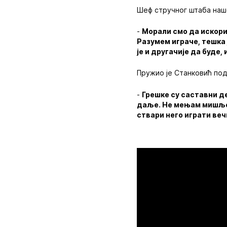
Шеф стручног штаба наше
-
Морали смо да искори
Разумем играче, тешка 
је и другачије да буде
Пружио је Станковић по
-
Грешке су саставни де
даље. Не мењам мишљењ
ствари него играти вечи