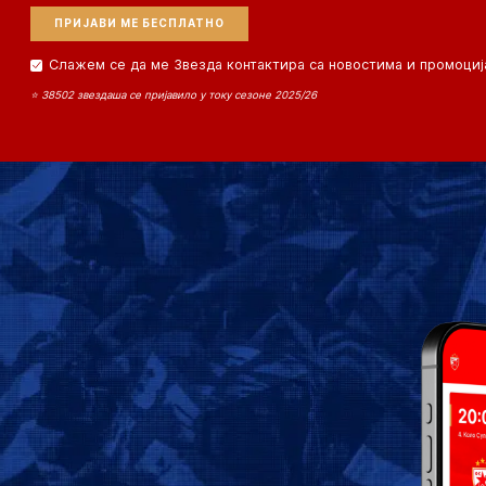
Слажем се да ме Звезда контактира са новостима и промоциј
⭐ 38502 звездаша се пријавило у току сезоне 2025/26