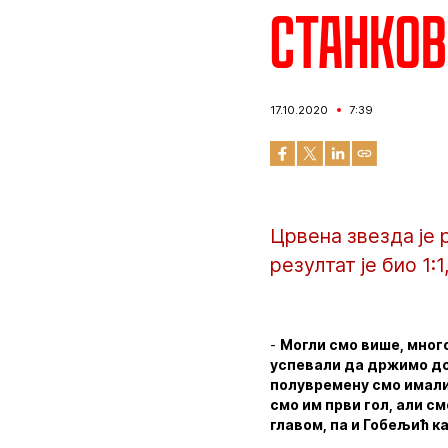
Станков
17.10.2020
7:39
Црвена звезда је 
резултат је био 1:
-
Могли смо више, много
успевали да држимо до
полувремену смо имали 
смо им први гол, али с
главом, па и Гобељић к