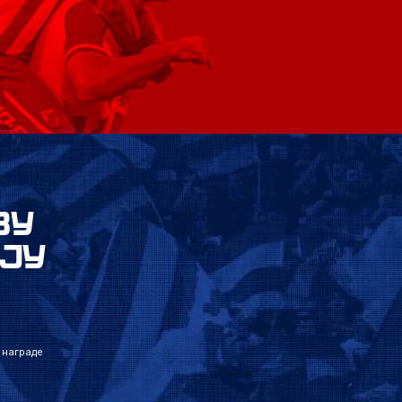
ВУ
ЈУ
 награде