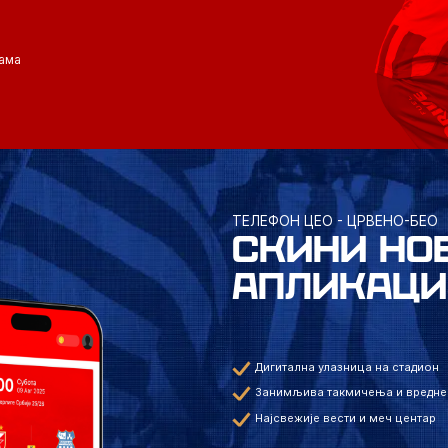
ама
ТЕЛЕФОН ЦЕО - ЦРВЕНО-БЕО
СКИНИ НО
АПЛИКАЦИ
Дигитална улазница на стадион
Занимљива такмичења и вредне
Најсвежије вести и меч центар