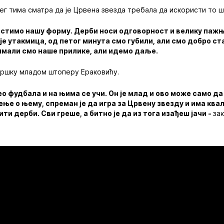
г тима сматра да је Црвена звезда требала да искористи то шт
стимо нашу форму. Дерби носи одговорност и велику пажњу
је утакмица, од петог минута смо губили, али смо добро ст
, имали смо наше прилике, али идемо даље.
дршку младом штоперу Ераковићу.
о фудбала и на њима се учи. Он је млад и ово може само да
е о њему, спреман је да игра за Црвену звезду и има ква
ти дерби. Сви греше, а битно је да из тога изађеш јачи -
за