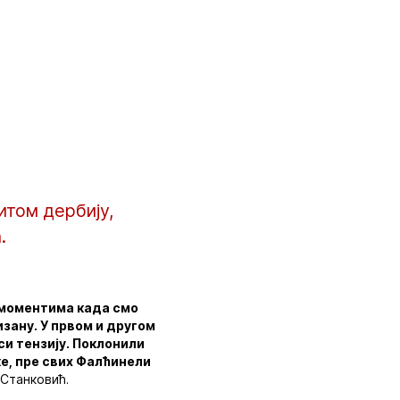
итом дербију,
.
у моментима када смо
зану. У првом и другом
си тензију. Поклонили
ке, пре свих Фалћинели
 Станковић.