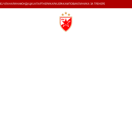
ЗЕЈ
ЧЛАНАРИНА
ФОНДАЦИЈА
ПАРТНЕРИ
КАРИЈЕРА
КАМПОВИ
КЛИНИКА ЗА ТРЕНЕРЕ
ТИ
ИСТОРИЈА
Т