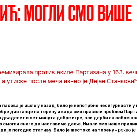
ић: Могли смо више
ремизирала против екипе Партизана у 163. веч
1, а утиске после меча изнео је Дејан Станковић
 пасова је ишло у назад, било је непотрбне несигурности 
бре дистанце на терену и када смо правили проблем Парти
двадесет и пет минута добре игре, али дерби са собом но
мо смогли снаге да наставимо даље. Имали смо наше прили
ада је погодио стативу. Било је жестоко на терену -
рекао је