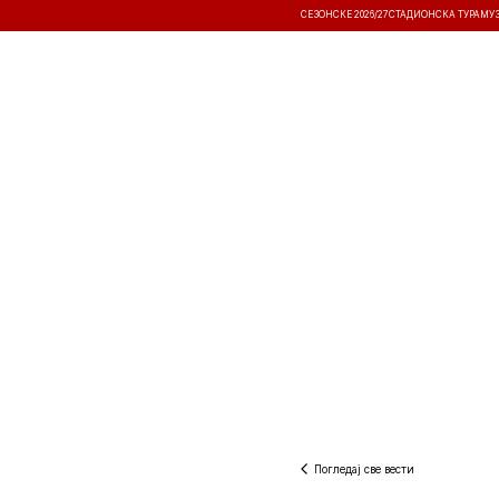
СЕЗОНСКЕ 2026/27
СТАДИОНСКА ТУРА
МУ
ВЕСТИ
ТАКМИЧЕЊА
РЕЗУЛТА
Погледај све вести