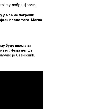
о је у доброј форми.
 да се не погреши.
ајали после тога. Могло
 му буде школа за
литет. Нема лепше
кључио је Станковић.