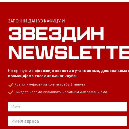
ЗАПОЧНИ ДАН УЗ КАФИЦУ И
ЗВЕЗДИН
NEWSLETT
Не пропусти
најважније новости о утакмицама, дешавањима 
промоцијама твог омиљеног клуба
!
Кратки имејлови за које ти треба 2 минута
Никад те нећемо спамовати небитним информацијама
Email
Email