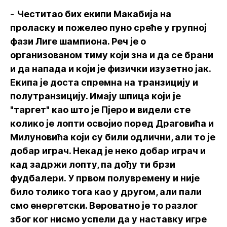
-
Честитао бих екипи Макабија на
проласку и пожелео пуно среће у групној
фази Лиге шампиона. Реч је о
организованом тиму који зна и да се брани
и да напада и који је физички изузетно јак.
Екипа је доста спремна на транзицију и
полутранзицију. Имају шпица који је
"таргет" као што је Пјеро и видели сте
колико је лопти освојио поред Драговића и
Милуновића који су били одлични, али то је
добар играч. Некад је неко добар играч и
кад задржи лопту, па дођу ти брзи
фудбалери. У првом полувремену и није
било толико тога као у другом, али пали
смо енергетски. Вероватно је то разлог
због ког нисмо успели да у наставку игре