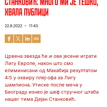
Станковић: Много ми је тешко,
хвала публици
22.8.2022
11:43
Црвена звезда ће и ове јесени играти
Лигу Европе, након што смо
елиминисани од Макабија резултатом
4:5 у оквиру плеј-офа за Лигу
шампиона. Утиске после меча у
Београду изнео је шеф стручног штаба
нашег тима Дејан Станковић.