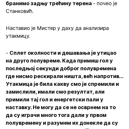
бранимо задњу трећину терена
- почео је
Станковић.
Наставио је Мистер у даху да анализира
утакмицу.
-
Сплет околности и дешавања је утицао
на друго полувреме. Када примиш гол у
последњој секунди доброг полувремена
где нисмо рескирали ништа, већ напротив...
Утакмица је била какву смо је спремили и
замислили, имали смо резултат, али
примили тај гол и енергетски пали у
наставку. Не могу да се не осврнем на то
да су играчи много тога дали у првом
полувремену и разумем их донекле да су