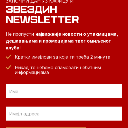
ЗАПОЧНИ ДАН УЗ КАФИЦУ И
ЗВЕЗДИН
NEWSLETTER
Не пропусти
најважније новости о утакмицама,
дешавањима и промоцијама твог омиљеног
клуба
!
Кратки имејлови за које ти треба 2 минута
Никад те нећемо спамовати небитним
информацијама
Email
Email