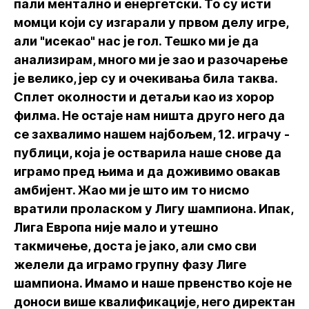
пали ментално и енергетски. То су исти
момци који су изгарали у првом делу игре,
али "исекао" нас је гол. Тешко ми је да
анализирам, много ми је зао и разочарење
је велико, јер су и очекивања била таква.
Сплет околности и детаљи као из хорор
филма. Не остаје нам ништа друго него да
се захвалимо нашем најбољем, 12. играчу -
публици, која је остварила наше снове да
играмо пред њима и да доживимо овакав
амбијент. Жао ми је што им то нисмо
вратили проласком у Лигу шампиона. Ипак,
Лига Европа није мало и утешно
такмичење, доста је јако, али смо сви
желели да играмо групну фазу Лиге
шампиона. Имамо и наше првенство које не
доноси више квалификације, него директан