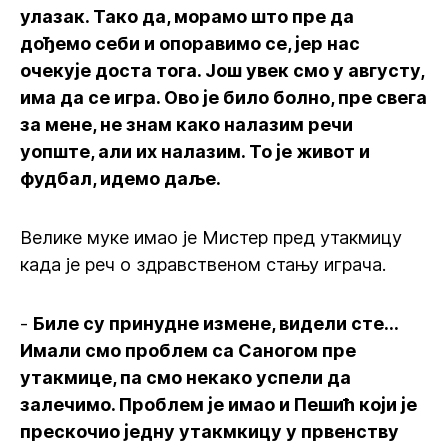
улазак. Тако да, морамо што пре да
дођемо себи и опоравимо се, јер нас
очекује доста тога. Још увек смо у августу,
има да се игра. Ово је било болно, пре свега
за мене, не знам како налазим речи
уопште, али их налазим. То је живот и
фудбал, идемо даље.
Велике муке имао је Мистер пред утакмицу
када је реч о здравственом стању играча.
-
Биле су принудне измене, видели сте...
Имали смо проблем са Саногом пре
утакмице, па смо некако успели да
залечимо. Проблем је имао и Пешић који је
прескочио једну утакмкицу у првенству