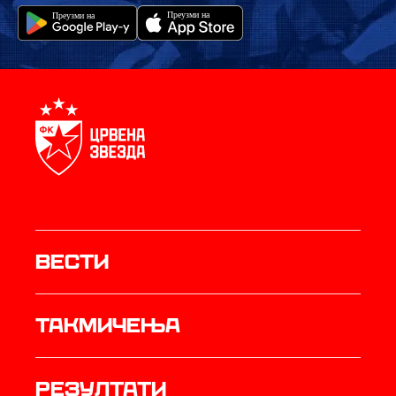
Вести
Такмичења
резултати