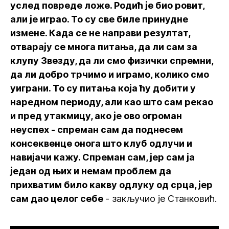
услед повреде ложе. Родић је био ровит,
али је играо. То су све биле принудне
измене. Када се не направи резултат,
отварају се многа питања, да ли сам за
клупу Звезду, да ли смо физички спремни,
да ли добро трчимо и играмо, колико смо
уиграни. То су питања која ћу добити у
наредном периоду, али као што сам рекао
и пред утакмицу, ако је ово огроман
неуспех - спреман сам да поднесем
консеквенце онога што клуб одлучи и
навијачи кажу. Спреман сам, јер сам ја
један од њих и немам проблем да
прихватим било какву одлуку од срца, јер
сам дао целог себе
- закључио је Станковић.