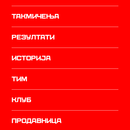
Такмичења
резултати
историја
ТИМ
Клуб
продавница