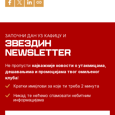
ЗАПОЧНИ ДАН УЗ КАФИЦУ И
ЗВЕЗДИН
NEWSLETTER
Не пропусти
најважније новости о утакмицама,
дешавањима и промоцијама твог омиљеног
клуба
!
Кратки имејлови за које ти треба 2 минута
Никад те нећемо спамовати небитним
информацијама
Email