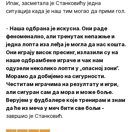
Ипак, засметала је Станковићу једна
ситуација када је наш тим могао да прими гол.
-
Наша одбрана је искусна. Они раде
феноменално, али тренутак непажње и
једна лопта иза леђа је могла да нас кошта.
Они играју висок пресинг, излазили су на
наше одбрамбене играче и чак нам
одузели неколико лопти у „опасној зони“.
Морамо да добијемо на сигурности.
Честитам играчима на резултату и игри,
али сигуран сам да мора и може боље.
Верујем у фудбалере које тренирам и знам
да ће из меча у меч бити све бољи -
завршио је Станковић.