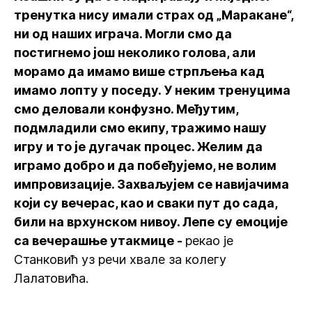
тренутка нису имали страх од „Маракане“,
ни од наших играча. Могли смо да
постигнемо још неколико голова, али
морамо да имамо више стрпљења кад
имамо лопту у поседу. У неким тренуцима
смо деловали конфузно. Међутим,
подмладили смо екипу, тражимо нашу
игру и то је дугачак процес. Желим да
играмо добро и да побеђујемо, не волим
импровизације. Захваљујем се навијачима
који су вечерас, као и сваки пут до сада,
били на врхунском нивоу. Лепе су емоције
са вечерашње утакмице -
рекао је
Станковић уз речи хвале за колегу
Лалатовића.