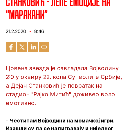
Станковић - Лепе емоције на
“Маракани”
21.2.2020
8:46
Црвена звезда је савладала Војводину
2:0 у оквиру 22. кола Суперлиге Србије,
а Дејан Станковић је повратак на
стадион "Рајко Митић" доживео врло
емотивно.
-
Честитам Војводини на момачкој игри.
Изашли су да се надигравају и ниједног