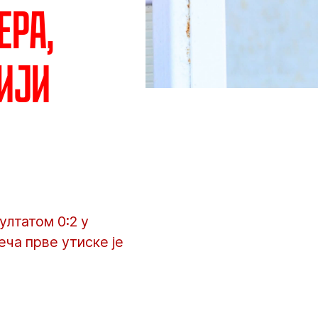
ера,
ији
лтатом 0:2 у
ча прве утиске је