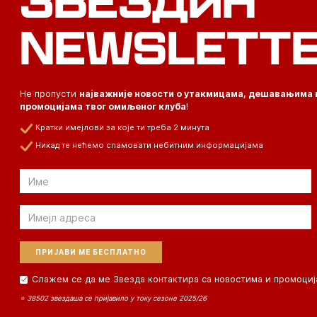
ЗВЕЗДИН
NEWSLETT
Не пропусти
најважније новости о утакмицама, дешавањима 
промоцијама твог омиљеног клуба
!
Кратки имејлови за које ти треба 2 минута
Никад те нећемо спамовати небитним информацијама
Email
Email
Слажем се да ме Звезда контактира са новостима и промоциј
⭐ 38502 звездаша се пријавило у току сезоне 2025/26