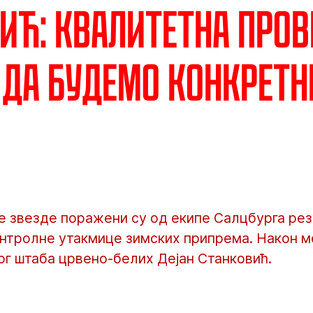
ић: Квалитетна пров
да будемо конкретн
 звезде поражени су од екипе Салцбурга резу
нтролне утакмице зимских припрема. Након ме
ог штаба црвено-белих Дејан Станковић.