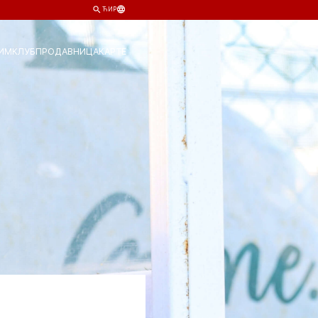
ЋИР
ИМ
КЛУБ
ПРОДАВНИЦА
КАРТЕ