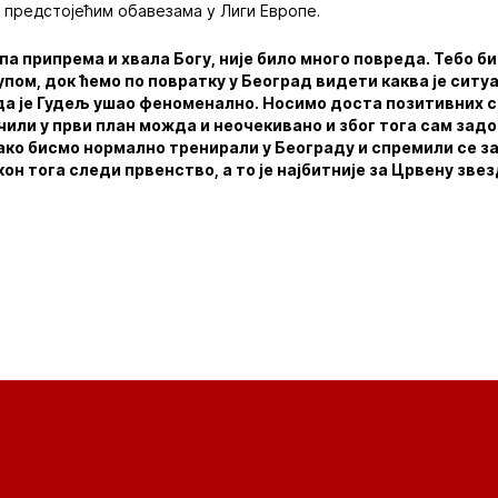
о предстојећим обавезама у Лиги Европе.
па припрема и хвала Богу, није било много повреда. Тебо б
упом, док ћемо по повратку у Београд видети каква је ситу
да је Гудељ ушао феноменално. Носимо доста позитивних с
очили у први план можда и неочекивано и због тога сам зад
ако бисмо нормално тренирали у Београду и спремили се за
он тога следи првенство, а то је најбитније за Црвену зве