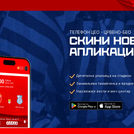
ТЕЛЕФОН ЦЕО - ЦРВЕНО-БЕО
СКИНИ НО
АПЛИКАЦИ
Дигитална улазница на стадион
Занимљива такмичења и вредне
Најсвежије вести и меч центар