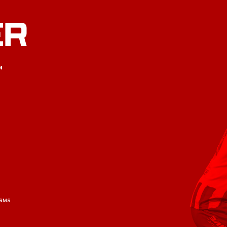
ER
и
ама