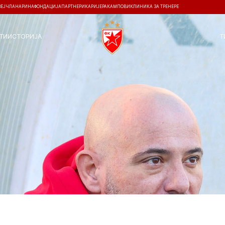
ЗЕЈ
ЧЛАНАРИНА
ФОНДАЦИЈА
ПАРТНЕРИ
КАРИЈЕРА
КАМПОВИ
КЛИНИКА ЗА ТРЕНЕРЕ
ТИ
ИСТОРИЈА
Т