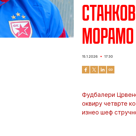
Станков
морамо 
15.1.2026
17:30
Фудбалери Црвене
оквиру четврте ко
изнео шеф стручн