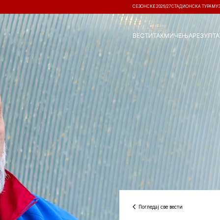
СЕЗОНСКЕ 2026/27
СТАДИОНСКА ТУРА
МУ
ВЕСТИ
ТАКМИЧЕЊА
РЕЗУЛТА
Погледај све вести