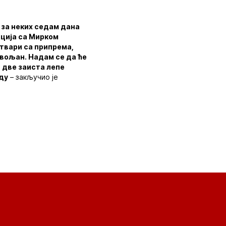
и за неких седам дана
ација са Мирком
твари са припрема,
овољан. Надам се да ће
 две заиста лепе
зду
– закључио је