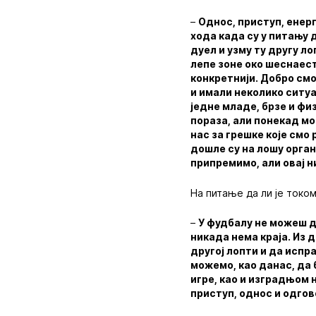
–
Однос, приступ, енерг
хода када су у питању 
дуел и узму ту другу л
лепе зоне око шеснаест
конкретнији. Добро см
и имали неколико ситуа
једне младе, брзе и фи
пораза, али понекад мо
нас за грешке које смо 
дошле су на лошу орган
припремимо, али овај н
На питање да ли је токо
–
У фудбалу не можеш д
никада нема краја. Из 
другој лопти и да испра
можемо, као данас, да
игре, као и изградњом 
приступ, однос и одгов