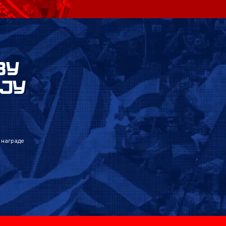
ВУ
ЈУ
 награде