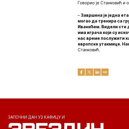
Говорио је Станковић и 
–
Завршена је једна ета
могао да тренира са гр
Иванићем. Видели сте 
има играча који су иск
нас време послужити к
европске утакмице. Нак
Станковић.
ЗАПОЧНИ ДАН УЗ КАФИЦУ И