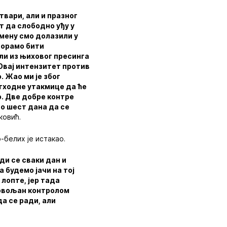
твари, али и празног
т да слободно уђу у
емену смо долазили у
Морамо бити
ли из њиховог пресинга
 Овај интензитет против
. Жао ми је због
етходне утакмице да ће
о. Две добре контре
до шест дана да се
ковић.
-белих је истакао.
ди се сваки дан и
 будемо јачи на тој
 лопте, јер тада
довољан контролом
да се ради, али