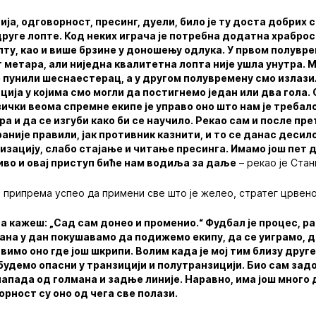
ија, одговорност, пресинг, дуели, било је ту доста добрих с
друге лопте. Код неких играча је потребна додатна храброс
опту, као и више брзине у доношењу одлука. У првом полувр
 метара, али ниједна квалитетна лопта није ушла унутра. 
о пунили шеснаестерац, а у другом полувремену смо излази
ција у којима смо могли да постигнемо један или два гола.
зички веома спремне екипе је управо оно што нам је требало
ра и да се изгуби како би се научило. Рекао сам и после пр
раније правили, јак противник казнити, и то се данас десил
изацију, слабо стајање и читање пресинга. Имамо још пет 
иво и овај приступ биће нам водиља за даље
– рекао је Стан
м припрема успео да примени све што је желео, стратег црвено
а кажеш: „Сад сам донео и променио.“ Фудбал је процес, ра
дана у дан покушавамо да подижемо екипу, да се уиграмо, да
вимо оно где још шкрипи. Волим када је мој тим близу друге
 будемо опасни у транзицији и полутранзицији. Био сам за
напада од голмана и задње линије. Наравно, има још много 
орност су оно од чега све полази.