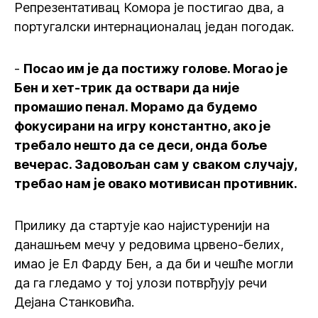
Репрезентативац Комора је постигао два, а
португалски интернационалац један погодак.
-
Посао им је да постижу голове. Могао је
Бен и хет-трик да оствари да није
промашио пенал. Морамо да будемо
фокусирани на игру константно, ако је
требало нешто да се деси, онда боље
вечерас. Задовољан сам у сваком случају,
требао нам је овако мотивисан противник.
Прилику да стартује као најистуренији на
данашњем мечу у редовима црвено-белих,
имао је Ел Фарду Бен, а да би и чешће могли
да га гледамо у тој улози потврђују речи
Дејана Станковића.