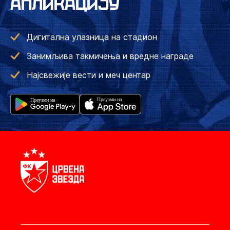
АПЛИКАЦИЈУ
Дигитална улазница на стадион
Занимљива такмичења и вредне награде
Најсвежије вести и меч центар