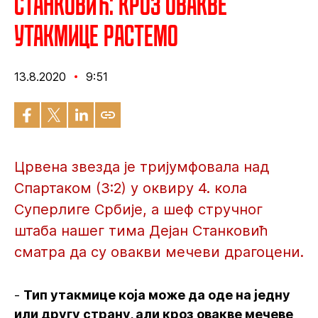
Станковић: Кроз овакве
утакмице растемо
13.8.2020
9:51
Црвена звезда је тријумфовала над
Спартаком (3:2) у оквиру 4. кола
Суперлиге Србије, а шеф стручног
штаба нашег тима Дејан Станковић
сматра да су овакви мечеви драгоцени.
-
Тип утакмице која може да оде на једну
или другу страну, али кроз овакве мечеве