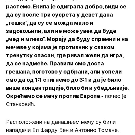
растемо. Екипа је одиграла добро, види се
да су после три сусрета у девет дана
„тешки“, да су се можда мало и
задовољили, али не може увек да буде
„мед и млеко“. Морају да буду спремни и на
мечеве у којима је противник у сваком
тренутку опасан, где ривал жели да игра,
да се надмеће. Правили смо доста
грешака, поготово у одбрани, али успели
смо да од 1:1 стигнемо до 3:1 и да је било
више концентрације, било би и убедљивије.
Окрећемо се мечу против Европе -
почео је
Станковић.
Расположени на данашњем мечу су били
нападачи Ел Фарду Бен и Антонио Томане.