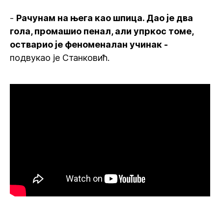
-
Рачунам на њега као шпица. Дао је два
гола, промашио пенал, али упркос томе,
остварио је феноменалан учинак -
подвукао је Станковић.