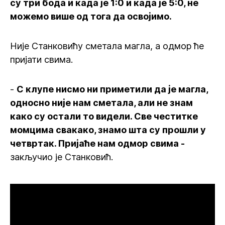
су три бода и када је 1:0 и када је 5:0, не
можемо више од тога да освојимо.
Није Станковићу сметала магла, а одмор ће
пријати свима.
-
С клупе нисмо ни приметили да је магла,
односно није нам сметала, али не знам
како су остали то видели. Све честитке
момцима свакако, знамо шта су прошли у
четвртак. Пријаће нам одмор свима -
закључио је Станковић.