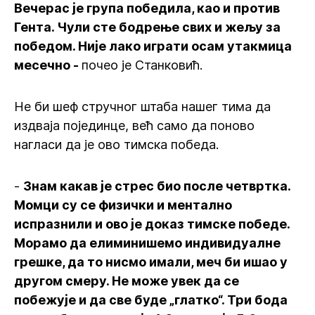
Вечерас је група победила, као и против
Гента. Чули сте бодрење свих и жељу за
победом. Није лако играти осам утакмица
месечно -
почео је Станковић.
Не би шеф стручног штаба нашег тима да
издваја појединце, већ само да поново
нагласи да је ово тимска победа.
-
Знам какав је стрес био после четвртка.
Момци су се физички и ментално
испразнили и ово је доказ тимске победе.
Морамо да елиминишемо индивидуалне
грешке, да то нисмо имали, меч би ишао у
другом смеру. Не може увек да се
побежује и да све буде „глатко“. Три бода