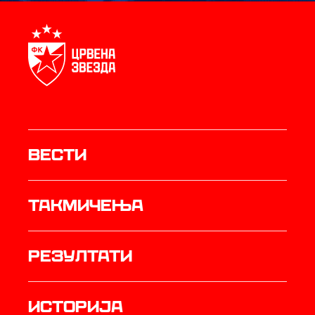
Вести
Такмичења
резултати
историја