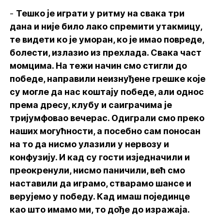
-
Тешко је играти у ритму на свака три
дана и није било лако спремити утакмицу,
те видети ко је уморан, ко је имао повреде,
болести, излазио из прехлада. Свака част
момцима. На тежи начин смо стигли до
победе, направили неизнуђене грешке које
су могле да нас коштају победе, али однос
према дресу, клубу и саиграчима је
тријумфовао вечерас. Одиграли смо преко
наших могућности, а посебно сам поносан
на то да нисмо улазили у нервозу и
конфузију. И кад су гости изједначили и
преокренули, нисмо паничили, већ смо
наставили да играмо, стварамо шансе и
верујемо у победу. Кад имаш појединце
као што имамо ми, то дође до изражаја.