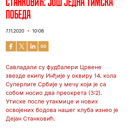
Станковић: Још једна тимска
победа
7.11.2020
10:08
Савладали су фудбалери Црвене
звезде екипу Инђије у оквиру 14. кола
Суперлиге Србије у мечу који је са
собом носио два преокрета (3:2).
Утиске после утакмице и нових
освојених бодова нашег клуба изнео је
Дејан Станковић.