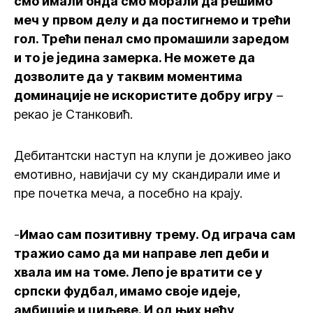
смо имали онда смо морали да решимо
меч у првом делу и да постигнемо и трећи
гол. Трећи пенал смо промашили заредом
и то је једина замерка. Не можете да
дозволите да у таквим моментима
доминације не искористите добру игру
–
рекао је Станковић.
Дебитантски наступ на клупи је доживео јако
емотивно, навијачи су му скандирали име и
пре почетка меча, а посебно на крају.
-
Имао сам позитивну трему. Од играча сам
тражио само да ми направе леп деби и
хвала им на томе. Лепо је вратити се у
српски фудбал, имамо своје идеје,
амбиције и циљеве. И од њих нећу