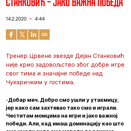
Станковић – Јако важна победа
14.2.2020
4:44
Тренер Црвене звезде Дејан Станковић
није крио задовољство због добре игре
свог тима и значајне победе над
Чукаричким у гостима.
-
Добар меч. Добро смо ушли у утакмицу,
јер како сам захтевао тако смо и играли.
Честитам момцима на игри и јако важној
победи. Али, кад имаш доминацију као што