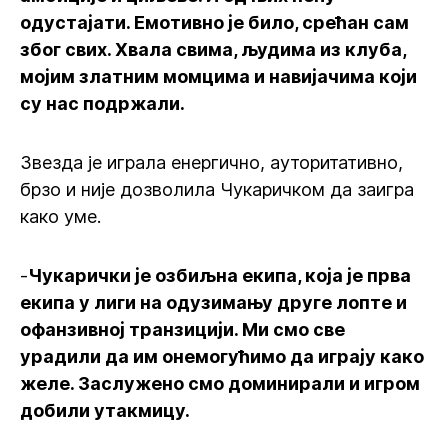
одустајати. Емотивно је било, срећан сам
због свих. Хвала свима, људима из клуба,
мојим златним момцима и навијачима који
су нас подржали.
Звезда је играла енергично, ауторитативно,
брзо и није дозволила Чукаричком да заигра
како уме.
-
Чукарички је озбиљна екипа, која је прва
екипа у лиги на одузимању друге лопте и
офанзивној транзицији. Ми смо све
урадили да им онемогућимо да играју како
желе. Заслужено смо доминирали и игром
добили утакмицу.