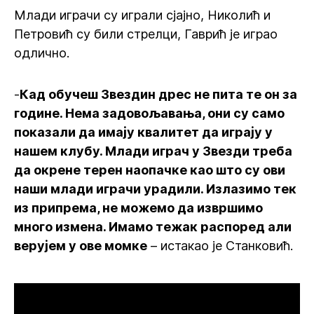
Млади играчи су играли сјајно, Николић и
Петровић су били стрелци, Гаврић је играо
одлично.
-
Кад обучеш Звездин дрес не пита те он за
године. Нема задовољавања, они су само
показали да имају квалитет да играју у
нашем клубу. Млади играч у Звезди треба
да окрене терен наопачке као што су ови
наши млади играчи урадили. Излазимо тек
из припрема, не можемо да извршимо
много измена. Имамо тежак распоред али
верујем у ове момке
– истакао је Станковић.