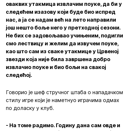
оваквих утакмица извлачим поуке, да би у
следећем изазову који буде био испред
нас, а ја се надам већ на лето направили
још нешто боље него у претходној сезони.
Не бих се задовољавао учињеним, подигли
смо лествицу и желим да извучем поуке,
као што сам из сваке утакмице у Црвеној
звезди која није била завршена добро
извлачио поуке и био бољи на свакој
следећој.
Говорио је шеф стручног штаба о нападачком
стилу игре који је наметнуо играчима одмах
по доласку у клуб.
- На томе радимо. Годину дана сам овде и