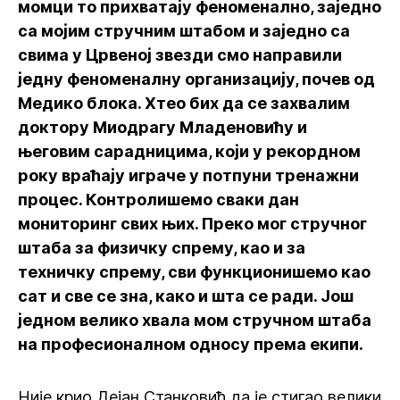
момци то прихватају феноменално, заједно
са мојим стручним штабом и заједно са
свима у Црвеној звезди смо направили
једну феноменалну организацију, почев од
Медико блока. Хтео бих да се захвалим
доктору Миодрагу Младеновићу и
његовим сарадницима, који у рекордном
року враћају играче у потпуни тренажни
процес. Контролишемо сваки дан
мониторинг свих њих. Преко мог стручног
штаба за физичку спрему, као и за
техничку спрему, сви функционишемо као
сат и све се зна, како и шта се ради. Још
једном велико хвала мом стручном штаба
на професионалном односу према екипи.
Није крио Дејан Станковић да је стигао велики