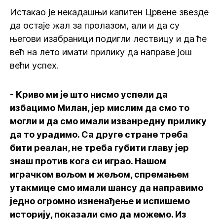
Истакао је некадашњи капитен Црвене звезде
да остаје жал за пролазом, али и да су
његови изабраници подигли лествицу и да ће
већ на лето имати прилику да направе још
већи успех.
- Криво ми је што нисмо успели да
избацимо Милан, јер мислим да смо то
могли и да смо имали изванредну прилику
да то урадимо. Са друге стране треба
бити реалан, не треба губити главу јер
знаш против кога си играо. Нашом
играчком вољом и жељом, спремањем
утакмице смо имали шансу да направимо
једно огромно изненађење и испишемо
историју, показали смо да можемо. Из