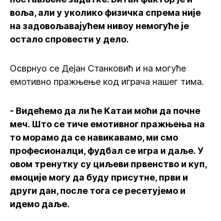
воља, али у уколико физичка спрема није
на задовољавајућем нивоу немогуће је
остало спровести у дело.
Осврнуо се Дејан Станковић и на могуће
емотивно пражњење код играча нашег тима.
- Видећемо да ли ће Катаи моћи да почне
меч. Што се тиче емотивног пражњења на
то морамо да се навикавамо, ми смо
професионалци, фудбал се игра и даље. У
овом тренутку су циљеви првенство и куп,
емоције могу да буду присутне, први и
други дан, после тога се ресетујемо и
идемо даље.