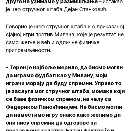
друго не узимамо у размишљање –
истакао
је чеф стручног штаба Дејан Станковић.
Говорио је шеф стручног штаба и о приказаној
сјајној игри против Милана, које је резултат не
само жеље и већ и одличне физичке
припремљености.
- Терен је најбоље мерило, да бисмо могли
да играмо фудбал као у Милану, моји
играчи морају да буду спремни. Управо то
је заслуга мог стручног штаба, момака који
се баве физичком спремом, на челу са
Федериком Панонћинијем. Не бисмо могли
да наместимо игру онако како желимо да
они нису спремни да одговоре на
постављене задатке. Битан фактор је и