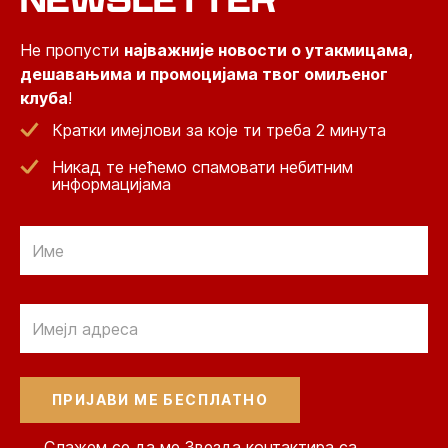
Не пропусти
најважније новости о утакмицама,
дешавањима и промоцијама твог омиљеног
клуба
!
Кратки имејлови за које ти треба 2 минута
Никад те нећемо спамовати небитним
информацијама
Email
Email
Слажем се да ме Звезда контактира са