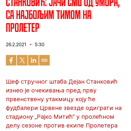
Станковић: Јачи смо од умора,
са најбољим тимом на
Пролетер
26.2.2021
5:30
Шеф стручног штаба Дејан Станковић
изнео је очекивања пред прву
првенствену утакмицу коју ће
фудбалери Црвене звезде одиграти на
стадиону „Рајко Митић“ у пролећном
делу сезоне против екипе Пролетера