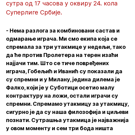
сутра од 17 часова у оквиру 24. кола
Суперлиге Србије.
- Нема разлога за комбиновани састав и
одмарање играча. Ми смо екипа која се
спремала за три утакмице у недељи, тако
да ће против Пролетера на терен изаћи
најјачи тим. Што се тиче повређених
играча, Гобељић и Иванић су показали да
су спремни и у Милану, једина дилема је
Фалко, који је у Суботици осетио малу
контрактуру на ложи, остали играчи су
спремни. Спремамо утакмицу за утакмицу,
сигурно је да су наша филозофија и циљеви
познати. Сутрашња утакмица је најважнија
у овом моменту и сем три бода ништа