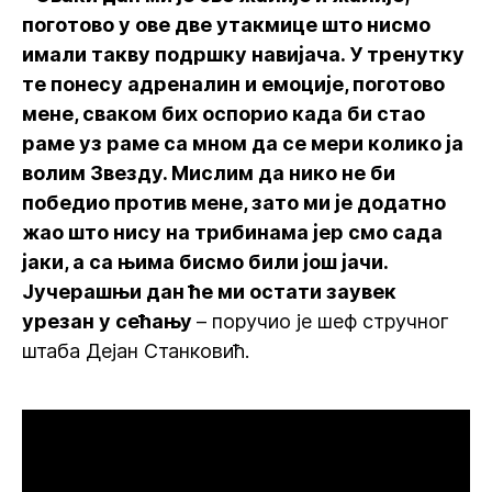
поготово у ове две утакмице што нисмо
имали такву подршку навијача. У тренутку
те понесу адреналин и емоције, поготово
мене, сваком бих оспорио када би стао
раме уз раме са мном да се мери колико ја
волим Звезду. Мислим да нико не би
победио против мене, зато ми је додатно
жао што нису на трибинама јер смо сада
јаки, а са њима бисмо били још јачи.
Јучерашњи дан ће ми остати заувек
урезан у сећању
– поручио је шеф стручног
штаба Дејан Станковић.