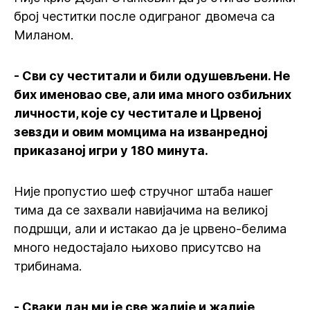
број честитки после одиграног двомеча са
Миланом.
- Сви су честитали и били одушевљени. Не
бих именовао све, али има много озбиљних
личности, које су честитале и Црвеној
зевзди и овим момцима на изванредној
приказаној игри у 180 минута.
Није пропустио шеф стручног штаба нашег
тима да се захвали навијачима на великој
подршци, али и истакао да је црвено-белима
много недостајало њихово присутсво на
трибинама.
- Сваки дан ми је све жалије и жалије,