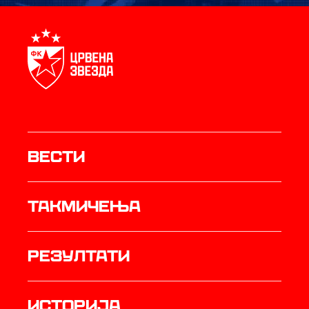
Вести
Такмичења
резултати
историја