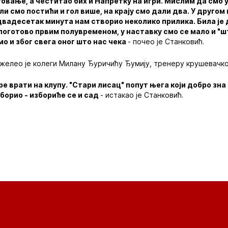
товање, а честитао бих и Напретку на игри. Мислим да смо
ли смо постићи и гол више, на крају смо дали два. У другом
двадесетак минута нам створио неколико прилика. Била је
поготово првим полувременом, у наставку смо се мало и "ш
мо и због свега оног што нас чека
- почео је Станковић.
ожелео је колеги Милану Ђуричићу Ђумију, тренеру крушевачко
е врати на клупу. "Стари лисац" попут њега који добро зна 
зборио - избориће се и сад
- истакао је Станковић.