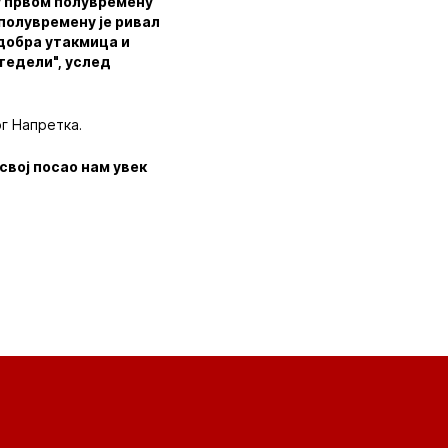
 у првом полувремену
 полувремену је ривал
 добра утакмица и
тедели", услед
г Напретка.
свој посао нам увек