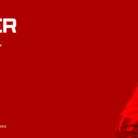
ER
и
ама