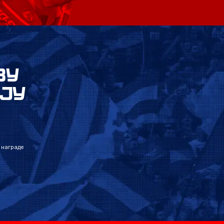
ВУ
ЈУ
 награде