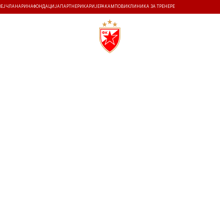
ЗЕЈ
ЧЛАНАРИНА
ФОНДАЦИЈА
ПАРТНЕРИ
КАРИЈЕРА
КАМПОВИ
КЛИНИКА ЗА ТРЕНЕРЕ
ТИ
ИСТОРИЈА
Т