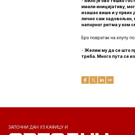
-
Било је ово тешко гос
имали иницијативу, мог
изашао више и у првих 
лично сам задовољан, 
напорног ритма у ком с
Брз повратак на клупу п
-
Желим му да се што пр
треба. Много пута се и
ЗАПОЧНИ ДАН УЗ КАФИЦУ И