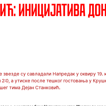
ић: Иницијатива до
 звезде су савладали Напредак у оквиру 19. 
 2:0, а утиске после тешког гостовања у Круш
шег тима Дејан Станковић.