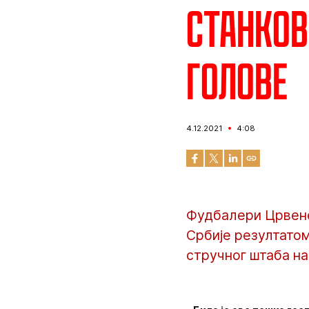
Станков
голове
4.12.2021
4:08
Фудбалери Црвене
Србије резултатом
стручног штаба на