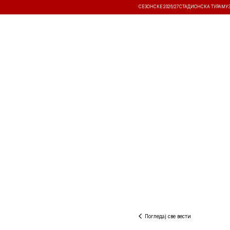
СЕЗОНСКЕ 2026/27
СТАДИОНСКА ТУРА
МУ
ВЕСТИ
ТАКМИЧЕЊА
РЕЗУЛТА
Погледај све вести