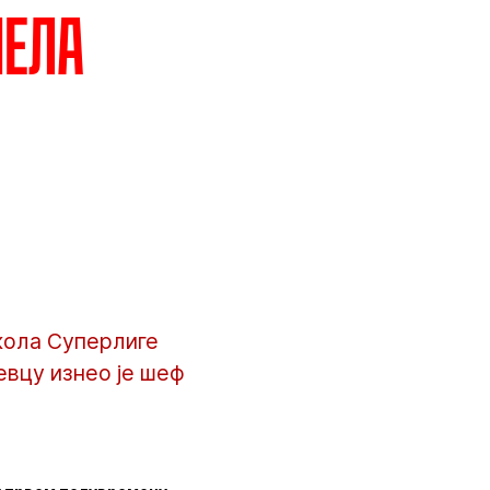
нела
кола Суперлиге
евцу изнео је шеф