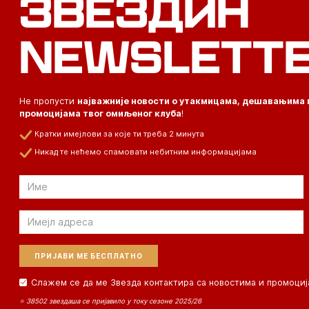
ЗВЕЗДИН
NEWSLETT
Не пропусти
најважније новости о утакмицама, дешавањима 
промоцијама твог омиљеног клуба
!
Кратки имејлови за које ти треба 2 минута
Никад те нећемо спамовати небитним информацијама
Email
Email
Слажем се да ме Звезда контактира са новостима и промоциј
⭐ 38502 звездаша се пријавило у току сезоне 2025/26