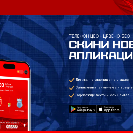
ТЕЛЕФОН ЦЕО - ЦРВЕНО-БЕО
СКИНИ НО
АПЛИКАЦИ
Дигитална улазница на стадион
Занимљива такмичења и вредне
Најсвежије вести и меч центар