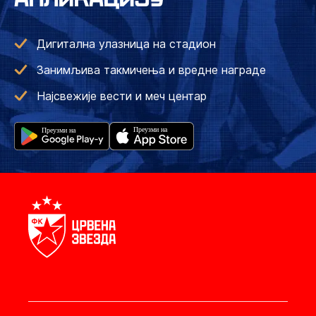
Дигитална улазница на стадион
Занимљива такмичења и вредне награде
Најсвежије вести и меч центар