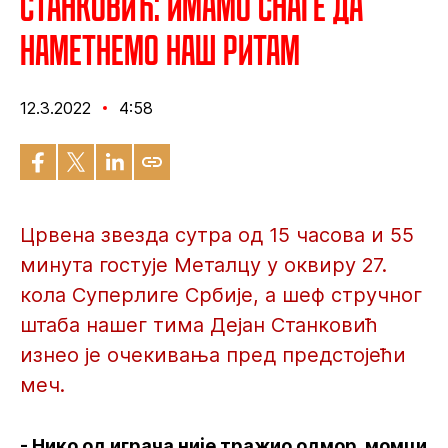
Станковић: Имамо снаге да
наметнемо наш ритам
12.3.2022
4:58
Црвена звезда сутра од 15 часова и 55
минута гостује Металцу у оквиру 27.
кола Суперлиге Србије, а шеф стручног
штаба нашег тима Дејан Станковић
изнео је очекивања пред предстојећи
меч.
- Нико од играча није тражио одмор, момци