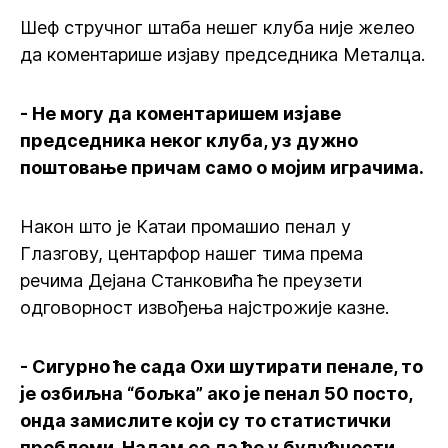
Шеф стручног штаба нешег клуба није желео
да коментарише изјаву председника Металца.
- Не могу да коментаришем изјаве
председника неког клуба, уз дужно
поштовање причам само о мојим играчима.
Након што је Катаи промашио пенал у
Глазгову, центарфор нашег тима према
речима Дејана Станковића ће преузети
одговорност извођења најстрожије казне.
- Сигурно ће сада Охи шутирати пенале, то
је озбиљна “бољка” ако је пенал 50 посто,
онда замислите који су то статистички
проблеми. Надам се да ће у будућности