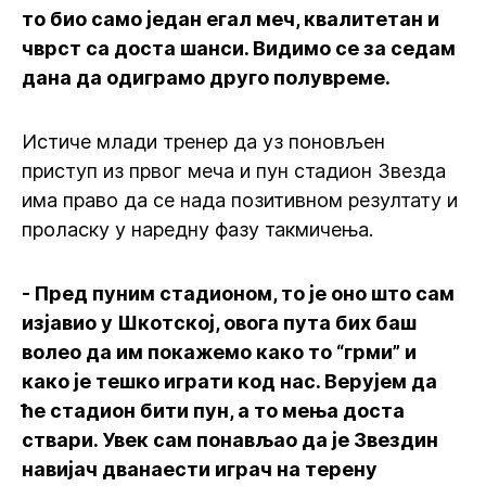
то био само један егал меч, квалитетан и
чврст са доста шанси. Видимо се за седам
дана да одиграмо друго полувреме.
Истиче млади тренер да уз поновљен
приступ из првог меча и пун стадион Звезда
има право да се нада позитивном резултату и
проласку у наредну фазу такмичења.
- Пред пуним стадионом, то је оно што сам
изјавио у Шкотској, овога пута бих баш
волео да им покажемо како то “грми” и
како је тешко играти код нас. Верујем да
ће стадион бити пун, а то мења доста
ствари. Увек сам понављао да је Звездин
навијач дванаести играч на терену