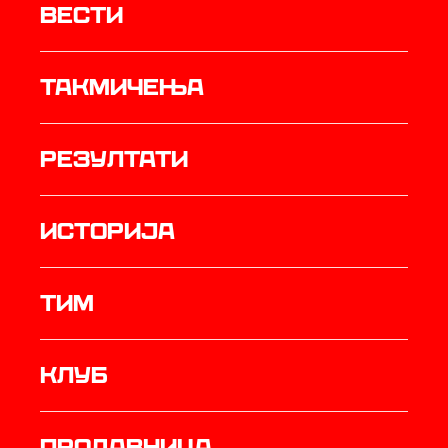
Вести
Такмичења
резултати
историја
ТИМ
Клуб
продавница