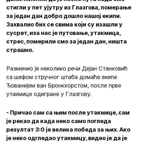
стигли у пет ујутру из Глазгова, померање
за један дан добро дошло нашој екипи.
Захвалио бих се свима који су изашли у
сусрет, иза нас је путовање, утакмица,
стрес, померили смо за један дан, ништа
страшно.
Разменио је неколико речи Дејан Станковић
са шефом стручног штаба домаће екипе
Ђованијем ван Бронкхорстом, после прве
утакмице одигране у Глазгову.
- Причао сам са њим после утакмице, сам
је рекао да када неко само погледа
резултат 3:0 је велика победа за њих. Ако
је неко одгледао утакмицу, видео је да је