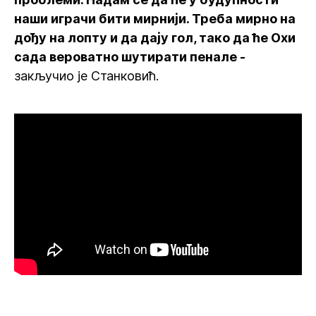
наши играчи бити мирнији. Треба мирно на
дођу на лопту и да дају гол, тако да ће Охи
сада вероватно шутирати пенале -
закључио је Станковић.