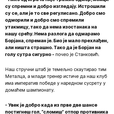
су спремни и добро изгледају. Истрошили
су се, али је то све регулисано. Добро смо
одморили и добро смо спремили
утакмицу, тако да нема изостанака на
нашу срећу. Нема разлога да одмарамо
Борјана, спреман је. Био је мало прехлађен,
али ништа страшно. Тако да је Борјан на
голу сутра сигурно -
почео је Станковић.
Наш стручни штаб је темељно скаутирао тим
Металца, а млади тренер истиче да наш клуб
има императив победе у наредном сусрету у
домаћем шампионату.
- Увек је добро када из прве две шансе
постигнеш гол, “сломиш” отпор противника