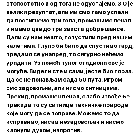
стопостотно и од тога не одустајемо. 3:0 је
велики резултат, али ми смо тамо успели
да постигнемо три гола, промашимо пенал
и имамо две до три заиста добре шансе.
Дали су нам нешто, попустили пред нашим
налетима. Глупо би било да спустимо гард,
предамо се унапред, то сигурно нећемо
урадити. Уз помоћ пуног стадиона све је
могуће. Видели сте и сами, јесте био пораз.
Да се не понављам сада 50 пута. Игром
смо задовољни, али нисмо ситницама.
Прекид, промашен пенал, слабо извођење
прекида то су ситнице техничке природе
које могу да се поправе. Можемо то да
исправимо, нисам незадовољан и нисмо
клонули духом, напротив.