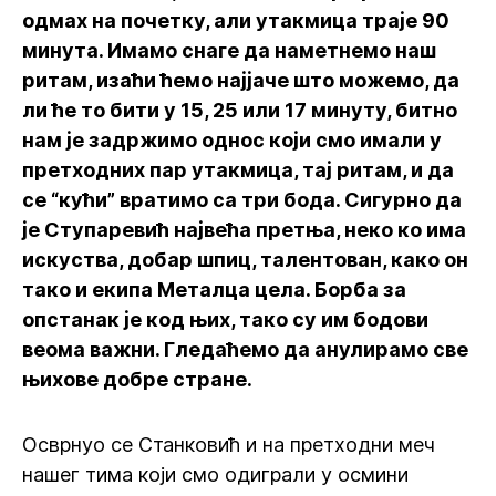
одмах на почетку, али утакмица траје 90
минута. Имамо снаге да наметнемо наш
ритам, изаћи ћемо најјаче што можемо, да
ли ће то бити у 15, 25 или 17 минуту, битно
нам је задржимо однос који смо имали у
претходних пар утакмица, тај ритам, и да
се “кући” вратимо са три бода. Сигурно да
је Ступаревић највећа претња, неко ко има
искуства, добар шпиц, талентован, како он
тако и екипа Металца цела. Борба за
опстанак је код њих, тако су им бодови
веома важни. Гледаћемо да анулирамо све
њихове добре стране.
Осврнуо се Станковић и на претходни меч
нашег тима који смо одиграли у осмини