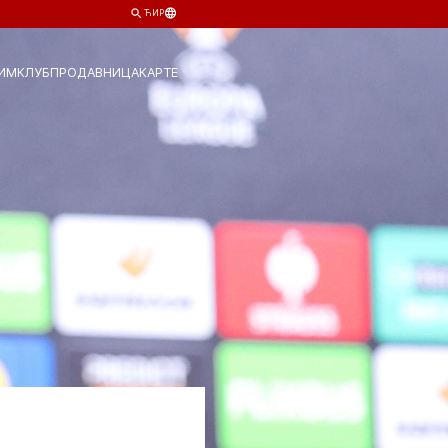
ЋИР
ИМ
КЛУБ
ПРОДАВНИЦА
КАРТЕ