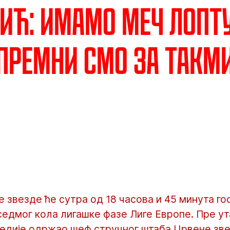
ић: Имамо меч лопт
спремни смо за такм
звезде ће сутра од 18 часова и 45 минута го
едмог кола лигашке фазе Лиге Европе. Пре ут
медије одржао шеф стручног штаба Црвене зве