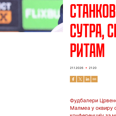
Станков
сутра, 
ритам
21.1.2026
21:20
Фудбалери Црвене 
Малмеа у оквиру с
конференцију за 