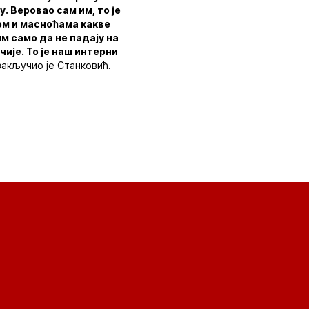
. Веровао сам им, то је
жом и масноћама какве
м само да не падају на
ије. То је наш интерни
закључио је Станковић.