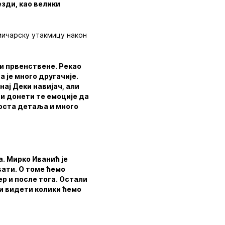
езди, као велики
мичарску утакмицу након
ли првенствене. Рекао
 је много другачије.
нај Деки навијач, али
чи донети те емоције да
доста детаља и много
а. Мирко Иванић је
вати. О томе ћемо
ер и после тога. Остали
и видети колики ћемо