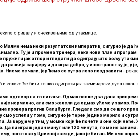
 екипе о ривалу и очекивањима од утакмице.
ко Малме нема неки резултатски императив, сигурно је да ћ
мално. Ту је и промена тренера, неки нови план и програм к
е пружити јак отпор и гледати да одиграју што бољу утакмиц
а развија каријеру и да игра добро, у иностранству је, у ј
ја. Нисмо се чули, јер ћемо се сутра лепо поздравити
- река
ћ и колико ће бити тешко одиграти јак такмичарски дуел након 
дамо одговор на то питање. Одмах после два дана припрема
није нормално, али смо желели да одмах уђемо у замор. П
лна провера против Салцбурга. Гледали смо да се што пре
смо успели у томе, сигурно је терен једино мерило и сутр
и. Ја верујем у тим, у момке који ће почети и оне који нећ
. Да ли играш један минут или 120 минута, то ме не заним
тему, поготово у Црвеној звезди, јако је битан. Ми смо спр