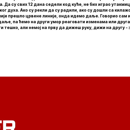
 Да су свих 12 дана седели код куће, не бих играо утакмицу
ог духа. Ако су рекли да су радили, ако су дошли са кила
није прешло црвене линије, онда идемо даље. Говорио сам и
даље, па ћемо на други умор реаговати изменама или другач
ти тешко, али немој на прву да дижеш руку, дижи на другу -
ER