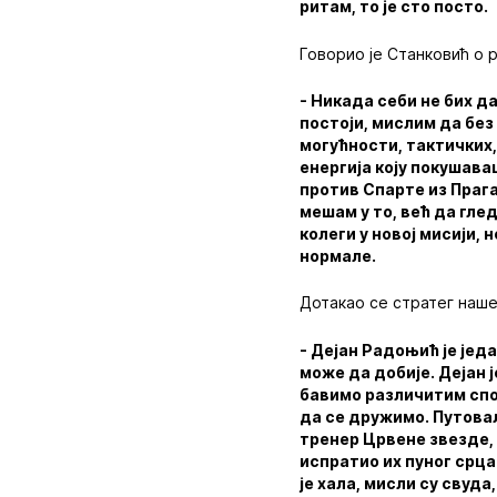
ритам, то је сто посто.
Говорио је Станковић о 
- Никада себи не бих д
постоји, мислим да без
могућности, тактичких,
енергија коју покушав
против Спарте из Прага,
мешам у то, већ да гле
колеги у новој мисији,
нормале.
Дотакао се стратег наше
- Дејан Радоњић је јед
може да добије. Дејан ј
бавимо различитим спор
да се дружимо. Путовал
тренер Црвене звезде,
испратио их пуног срца
је хала, мисли су свуда