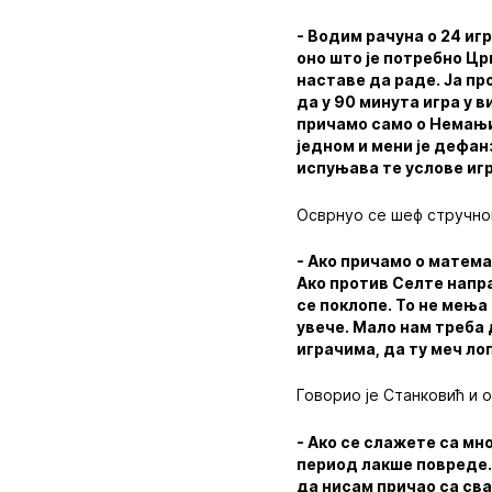
- Водим рачуна о 24 игр
оно што је потребно Цр
наставе да раде. Ја пр
да у 90 минута игра у 
причамо само о Немањи,
једном и мени је дефан
испуњава те услове игр
Осврнуо се шеф стручног 
- Ако причамо о матема
Ако против Селте напра
се поклопе. То не мења
увече. Мало нам треба д
играчима, да ту меч ло
Говорио је Станковић и 
- Ако се слажете са мно
период лакше повреде.
да нисам причао са сва