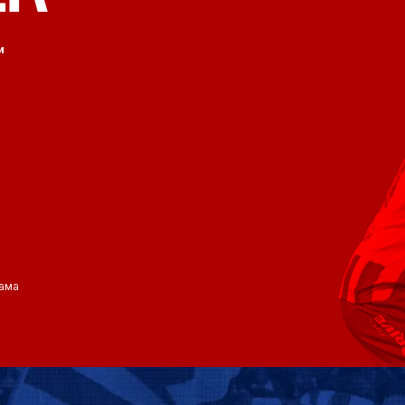
и
ама