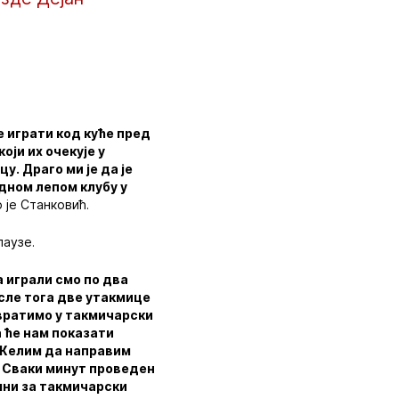
е играти код куће пред
оји их очекује у
у. Драго ми је да је
едном лепом клубу у
о је Станковић.
паузе.
 играли смо по два
осле тога две утакмице
 вратимо у такмичарски
а ће нам показати
е. Желим да направим
а. Сваки минут проведен
емни за такмичарски