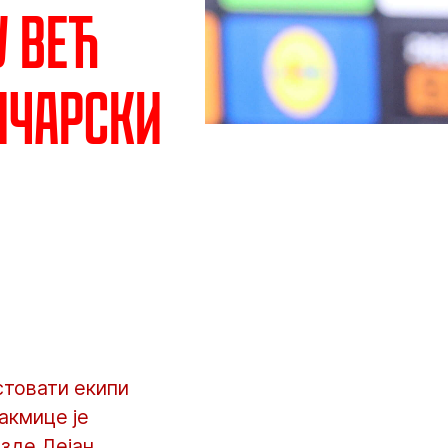
у већ
ичарски
стовати екипи
акмице је
зде Дејан