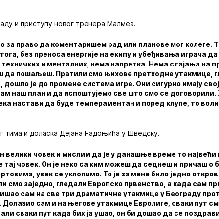
раду и приступу новог тренера Малмеа.
ао за право да коментаришем рад или планове мог колеге.
 тога, без преноса енергије на екипу и убеђивања играча да
 техничких и менталних, нема напретка. Нема стајања на пр
аш да пошаљеш. Пратили смо њихове претходне утакмице, 
 дошло је до промене система игре. Они сигурно имају свој 
дам наш план и да испоштујемо све што смо се договорили.
 нека настави да буде темпераментан и поред клупе, то воли
г тима и доласка Дејана Радоњића у Шведску.
ан велики човек и мислим да је у данашње време то највећи
е тај човек. Он је неко са ким можеш да седнеш и причаш о 
товима, увек се уклопимо. То је за мене било једно откро
и смо заједно, гледали Европско првенство, а када сам пр
 ишао сам на све три драматичне утакмице у Београду про
. Долазио сам и на његове утакмице Евролиге, сваки пут с
, али сваки пут када бих ја ушао, он би дошао да се поздрав