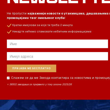
Не пропусти
најважније новости о утакмицама, дешавањима 
промоцијама твог омиљеног клуба
!
Кратки имејлови за које ти треба 2 минута
Никад те нећемо спамовати небитним информацијама
Email
Email
Слажем се да ме Звезда контактира са новостима и промоциј
⭐ 38502 звездаша се пријавило у току сезоне 2025/26