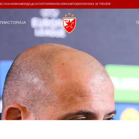
ЗЕЈ
ЧЛАНАРИНА
ФОНДАЦИЈА
ПАРТНЕРИ
КАРИЈЕРА
КАМПОВИ
КЛИНИКА ЗА ТРЕНЕРЕ
ТИ
ИСТОРИЈА
Т