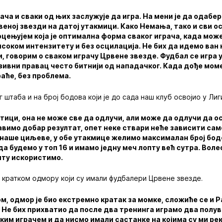
ача и сваки од њих заслужује да игра. На мени је да одабер
веној звезди на датој утакмици. Како Немања, тако и сви о
оцењујем која је оптимална форма сваког играча, када може
високом интензитету и без осцилација. Не бих да идемо ван
 говорим о сваком играчу Црвене звезде. Фудбал се игра у
зивни правац често битнији од нападачког. Када дође моме
аће, без проблема.
штаба и на број бодова који је до сада наш клуб освојио у Лиг
тици, она не може све да одлучи, али може да одлучи да ос
вимо добар резултат, опет неке ствари неће зависити само
 наше циљеве, у обе утакмице желимо максималан број бод
а будемо у топ 16 и имамо једну меч лопту већ сутра. Волео
пту искористимо.
о кратком одмору који су имали фудбалери Црвене звезде.
м, одмор је био екстремно кратак за момке, сложиће се и Ра
 Не бих прихватио да после два тренинга играмо два полу
ким играчем и да нисмо имали састанке на којима су ми рек