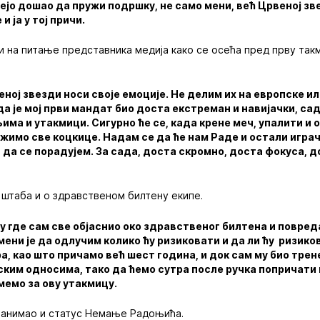
ејо дошао да пружи подршку, не само мени, већ Црвеној зв
и ја у тој причи.
и на питање представника медија како се осећа пред прву так
еној звезди носи своје емоције. Не делим их на европске и
 је мој први мандат био доста екстреман и навијачки, сада
има и утакмици. Сигурно ће се, када крене меч, упалити и о
жимо све коцкице. Надам се да ће нам Раде и остали игра
 да се порадујем. За сада, доста скромно, доста фокуса, 
 штаба и о здравственом билтену екипе.
ју где сам све објаснио око здравственог билтена и повред
мени је да одлучим колико ћу ризиковати и да ли ћу ризико
ра, као што причамо већ шест година, и док сам му био трен
ским односима, тако да ћемо сутра после ручка попричати 
мемо за ову утакмицу.
 занимао и статус Немање Радоњића.