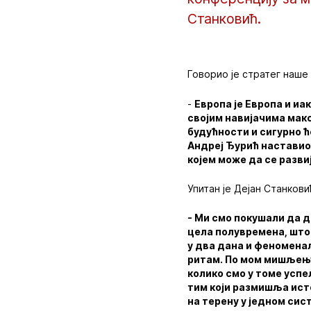
Станковић.
Говорио је стратег наше
-
Европа је Европа и иа
својим навијачима макси
будућности и сигурно ћ
Андреј Ђурић наставио д
којем може да се разви
Упитан је Дејан Станкови
- Ми смо покушали да 
цела полувремена, што 
у два дана и феномена
ритам. По мом мишљењу 
колико смо у томе успел
тим који размишља исто
на терену у једном сис