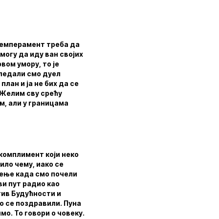
 Темперамент треба да
 могу да иду ван својих
вом умору, то је
гледали смо дуел
план и ја не бих да се
 Желим сву срећу
м, али у границама
 комплимент који неко
било чему, иако се
вење када смо почели
ви пут радио као
тив Будућности и
мо се поздравили. Пуна
имо. То говори о човеку.