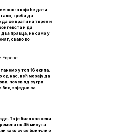
ем онога који ће дати
стали, треба да
 да се врати на терен и
 контекста и да
 два правца, не само у
нат, свако ко
и Европе.
танемо у топ 16 екипа.
 од нас, већ морају да
ова, почев од сутра
 бих, заједно са
де. То је било као неки
времена по 45 минута
ли како су се бринули о