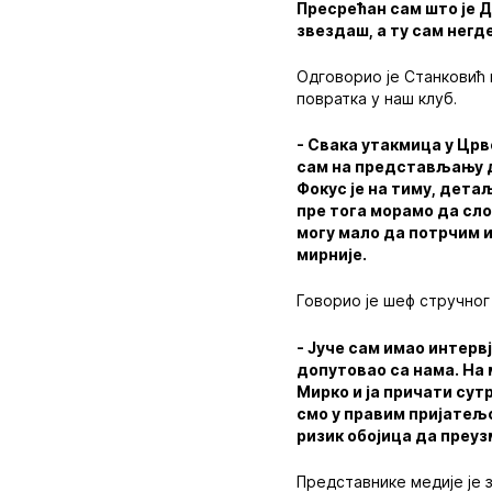
Пресрећан сам што је Д
звездаш, а ту сам негде 
Одговорио је Станковић 
повратка у наш клуб.
- Свака утакмица у Црв
сам на представљању да
Фокус је на тиму, детаљ
пре тога морамо да сло
могу мало да потрчим и
мирније.
Говорио је шеф стручног
- Јуче сам имао интерв
допутовао са нама. На 
Мирко и ја причати сут
смо у правим пријатељ
ризик обојица да преуз
Представнике медије је