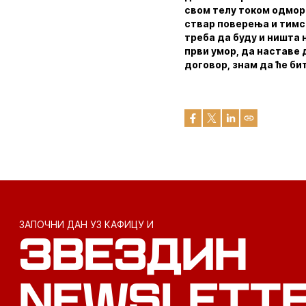
свом телу током одмора.
ствар поверења и тимск
треба да буду и ништа 
први умор, да наставе 
договор, знам да ће би
ЗАПОЧНИ ДАН УЗ КАФИЦУ И
ЗВЕЗДИН
NEWSLETT