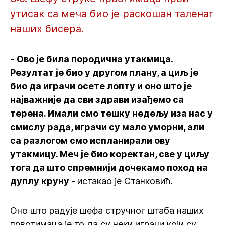
утисак са меча био је раскошан таленат
наших бисера.
-
Ово је била породична утакмица.
Резултат је био у другом плану, а циљ је
био да играчи осете лопту и оно што је
најважније да сви здрави изађемо са
терена. Имали смо тешку недељу иза нас у
смислу рада, играчи су мало уморни, али
са разлогом смо испланирали ову
утакмицу. Меч је био коректан, све у циљу
тога да што спремнији дочекамо поход на
дуплу круну -
истакао је Станковић.
Оно што радује шефа стручног штаба наших
првотимаца је то да су неки играчи који су