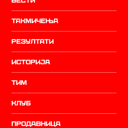
Вести
Такмичења
резултати
историја
ТИМ
Клуб
продавница