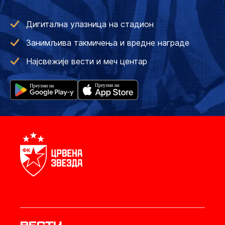
Дигитална улазница на стадион
Занимљива такмичења и вредне награде
Најсвежије вести и меч центар