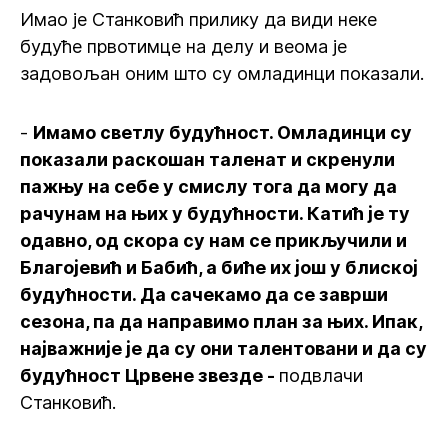
Имао је Станковић прилику да види неке
будуће првотимце на делу и веома је
задовољан оним што су омладинци показали.
-
Имамо светлу будућност. Омладинци су
показали раскошан таленат и скренули
пажњу на себе у смислу тога да могу да
рачунам на њих у будућности. Катић је ту
одавно, од скора су нам се прикључили и
Благојевић и Бабић, а биће их још у блиској
будућности. Да сачекамо да се заврши
сезона, па да направимо план за њих. Ипак,
најважније је да су они талентовани и да су
будућност Црвене звезде -
подвлачи
Станковић.