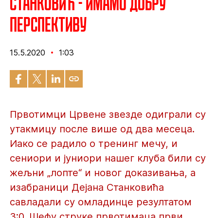
Станковић - Имамо добру
перспективу
15.5.2020
1:03
Првотимци Црвене звезде одиграли су
утакмицу после више од два месеца.
Иако се радило о тренинг мечу, и
сениори и јуниори нашег клуба били су
жељни „лопте“ и новог доказивања, а
изабраници Дејана Станковића
савладали су омладинце резултатом
3:0. Шефу струке првотимаца први