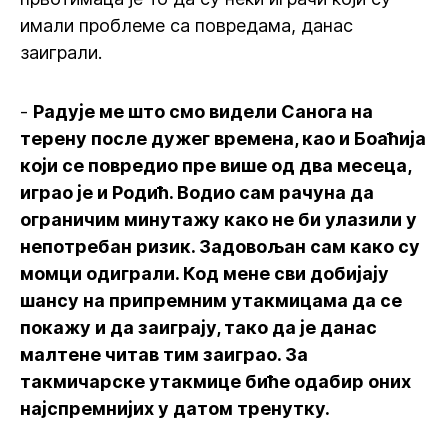
имали проблеме са повредама, данас
заиграли.
-
Радује ме што смо видели Санога на
терену после дужег времена, као и Боаћија
који се повредио пре више од два месеца,
играо је и Родић. Водио сам рачуна да
ограничим минутажу како не би улазили у
непотребан ризик. Задовољан сам како су
момци одиграли. Код мене сви добијају
шансу на припремним утакмицама да се
покажу и да заиграју, тако да је данас
малтене читав тим заиграо. За
такмичарске утакмице биће одабир оних
најспремнијих у датом тренутку.