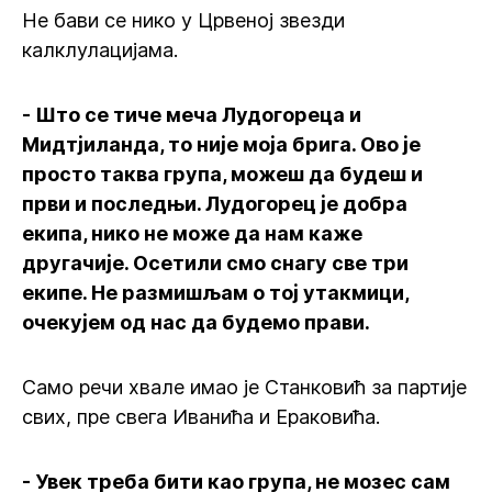
Не бави се нико у Црвеној звезди
калклулацијама.
- Што се тиче меча Лудогореца и
Мидтјиланда, то није моја брига. Ово је
просто таква група, можеш да будеш и
први и последњи. Лудогорец је добра
екипа, нико не може да нам каже
другачије. Осетили смо снагу све три
екипе. Не размишљам о тој утакмици,
очекујем од нас да будемо прави.
Само речи хвале имао је Станковић за партије
свих, пре свега Иванића и Ераковића.
- Увек треба бити као група, не мозес сам