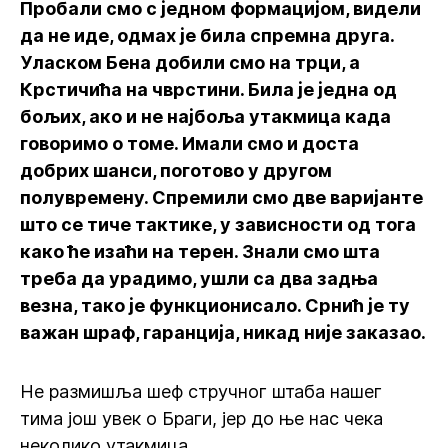
Пробали смо с једном формацијом, видели
да не иде, одмах је била спремна друга.
Уласком Бена добили смо на трци, а
Крстичића на чврстини. Била је једна од
бољих, ако и не најбоља утакмица када
говоримо о томе. Имали смо и доста
добрих шанси, поготово у другом
полувремену. Спремили смо две варијанте
што се тиче тактике, у зависности од тога
како ће изаћи на терен. Знали смо шта
треба да урадимо, ушли са два задња
везна, тако је функционисало. Срнић је ту
важан шраф, гаранција, никад није заказао.
Не размишља шеф стручног штаба нашег
тима још увек о Браги, јер до ње нас чека
неколико утакмица.