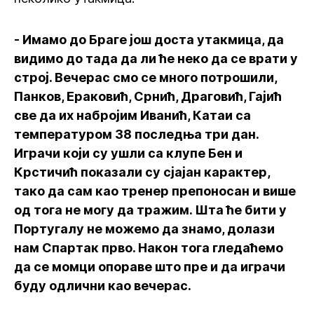
- Имамо до Браге још доста утакмица, да
видимо до тада да ли ће неко да се врати у
строј. Вечерас смо се много потрошили,
Панков, Ераковић, Срнић, Драговић, Гајић
све да их набројим Иванић, Катаи са
температуром 38 последња три дан.
Играчи који су ушли са клупе Бен и
Крстичић показали су сјајан карактер,
тако да сам као тренер препоносан и више
од тога не могу да тражим. Шта ће бити у
Португалу не можемо да знамо, долази
нам Спартак прво. Након тога гледаћемо
да се момци опораве што пре и да играчи
буду одлични као вечерас.