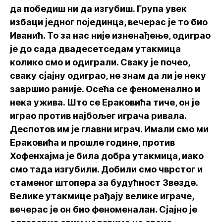
да победиш ни да изгубиш. Група увек
избаци једног појединца, вечерас је то био
Иванић. То за нас није изненађење, одиграо
је до сада двадесетседам утакмица
колико смо и одиграли. Сваку је почео,
сваку сјајну одиграо, не знам да ли је неку
завршио раније. Осећа се феноменално и
нека ужива. Што се Ераковића тиче, он је
играо против најбољег играча ривала.
Деспотов им је главни играч. Имали смо ми
Ераковића и прошле године, против
Хофенхајма је била добра утакмица, иако
смо тада изгубили. Добили смо чврстог и
стаменог штопера за будућност Звезде.
Велике утакмице рађају велике играче,
вечерас је он био феноменалан. Сјајно је