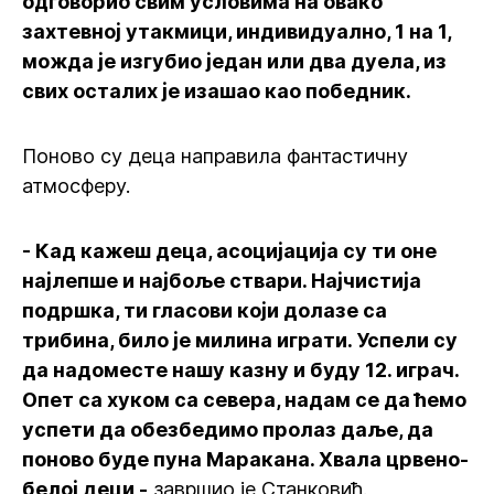
одговорио свим условима на овако
захтевној утакмици, индивидуално, 1 на 1,
можда је изгубио један или два дуела, из
свих осталих је изашао као победник.
Поново су деца направила фантастичну
атмосферу.
- Кад кажеш деца, асоцијација су ти оне
најлепше и најбоље ствари. Најчистија
подршка, ти гласови који долазе са
трибина, било је милина играти. Успели су
да надоместе нашу казну и буду 12. играч.
Опет са хуком са севера, надам се да ћемо
успети да обезбедимо пролаз даље, да
поново буде пуна Маракана. Хвала црвено-
белој деци -
завршио је Станковић.