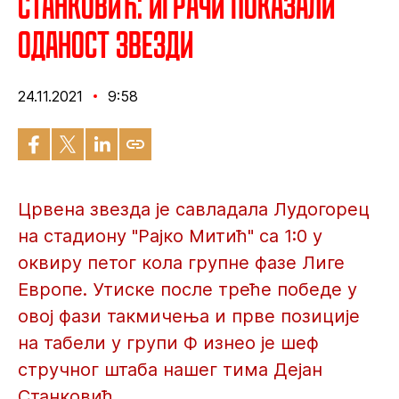
Станковић: Играчи показали
оданост Звезди
24.11.2021
9:58
Црвена звезда је савладала Лудогорец
на стадиону "Рајко Митић" са 1:0 у
оквиру петог кола групне фазе Лиге
Европе. Утиске после треће победе у
овој фази такмичења и прве позиције
на табели у групи Ф изнео је шеф
стручног штаба нашег тима Дејан
Станковић.