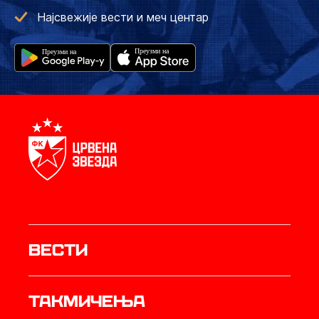
Најсвежије вести и меч центар
Вести
Такмичења