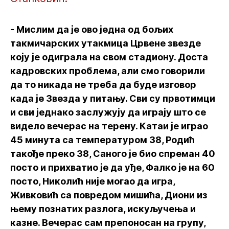
- Мислим да је ово једна од бољих
такмичарских утакмица Црвене звезде
коју је одиграла на свом стадиону. Доста
кадровских проблема, али смо говорили
да то никада не треба да буде изговор
када је Звезда у питању. Сви су првотимци
и сви једнако заслужују да играју што се
видело вечерас на терену. Катаи је играо
45 минута са температуром 38, Родић
такође преко 38, Саного је био спреман 40
посто и прихватио је да уђе, Фалко је на 60
посто, Николић није могао да игра,
Живковић са повредом мишића, Диони из
њему познатих разлога, искуључења и
казне. Вечерас сам препоносан на групу,