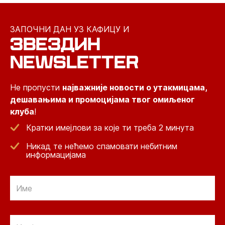
ЗАПОЧНИ ДАН УЗ КАФИЦУ И
ЗВЕЗДИН
NEWSLETTER
Не пропусти
најважније новости о утакмицама,
дешавањима и промоцијама твог омиљеног
клуба
!
Кратки имејлови за које ти треба 2 минута
Никад те нећемо спамовати небитним
информацијама
Email
Email