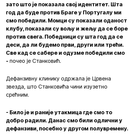
зато што је показала свој идентитет. Шта
год да буде против Браге у Португалу ми
смо победили. Момци су показали оданост
клубу, показали су вољу и жељу да се боре
против свега. Победници су шта год да се
деси, да ли будемо први, други или трећи.
Све кад се сабере и одузме победили смо
-
почео је Станковић.
Дефанзивну клинику одржала је Црвена
звезда, што Станковића чини изузетно
срећним.
- Било је и раније утакмица где смо то
добро радили. Данас смо били одлични у
дефанзиви, посебно у другом полувремену.