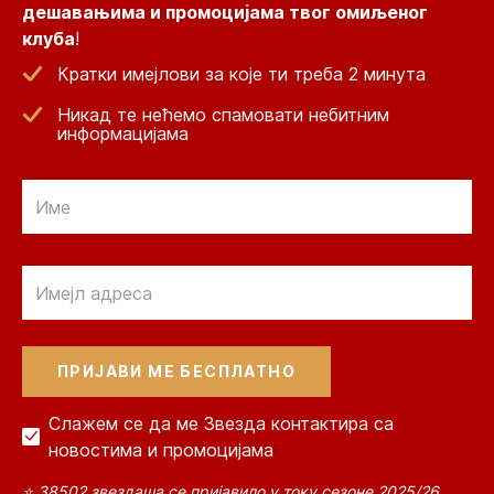
дешавањима и промоцијама твог омиљеног
клуба
!
Кратки имејлови за које ти треба 2 минута
Никад те нећемо спамовати небитним
информацијама
Email
Email
Слажем се да ме Звезда контактира са
новостима и промоцијама
⭐ 38502 звездаша се пријавило у току сезоне 2025/26