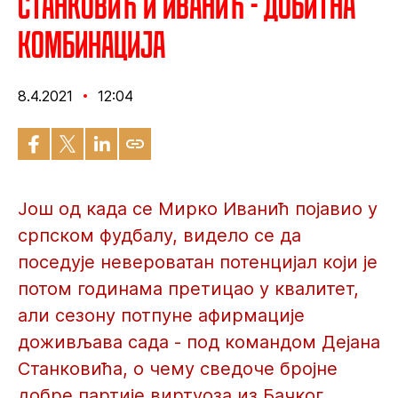
Станковић и Иванић - добитна
комбинација
8.4.2021
12:04
Још од када се Мирко Иванић појавио у
српском фудбалу, видело се да
поседује невероватан потенцијал који је
потом годинама претицао у квалитет,
али сезону потпуне афирмације
доживљава сада - под командом Дејана
Станковића, о чему сведоче бројне
добре партије виртуоза из Бачког