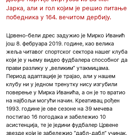
Јарка, али и гол којим је решио питање
победника у 164. вечитом дербију.
Црвено-бели дрес задужио је Мирко Иванић
још 8. фебруара 2019. године, као велика
жеља читавог спортског сектора нашег клуба
који је у њему видео фудбалера способног да
прави разлику у „великим“ утакмицама.
Период адаптације је трајао, али у нашем
клубу ни у једном тренутку нису изгубили
поверење у Мирка Иванића, а он је то вратио
на најбољи могући начин. Креативац рођен
1993. године је ове сезоне на 39 мечева
постигао 16 погодака и забележио 10
асистенција, те је једини фудбалер Црвене
звезде који је забележио “дабл-дабл” учинак.