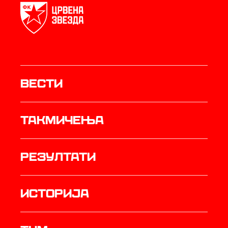
Вести
Такмичења
резултати
историја