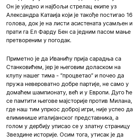
Он је уједно и најбољи стрелац екипе уз
Александра Катаија који је такође постигао 16
голова, док је на листи асистената усамљен и
прати га Ел Фарду Бен са једним пасом мање
претвореним у погодак.
Приметно је да Иванићу прија сарадња са
Станковићем, јер је његовим доласком на
клупу нашег тима - “процветао” и почео да
пружа невероватно добре партије, не само у
домаћем шампионату, већ и у Европи. Дуго ће
се памтити његове мајсторије против Милана,
где наш тим упркос доброј игри, није успео да
елиминише италијанског представника, а
голом у дербију уписао се у златну страницу
Звездине историје. Осим тога, утисак је да