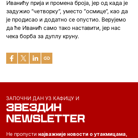
Иванићу прија и промена броја, јер од када је
задужио “четворку”, уместо “осмице”, као да
је продисао и додатно се опустио. Верујемо
да ће Иванић само тако наставити, јер нас
чека борба за дуплу круну.
ЗАПОЧНИ ДАН УЗ КАФИЦУ И
ЗВЕЗДИН
NEWSLETTER
Не пропусти
најважније новости о утакмицама,