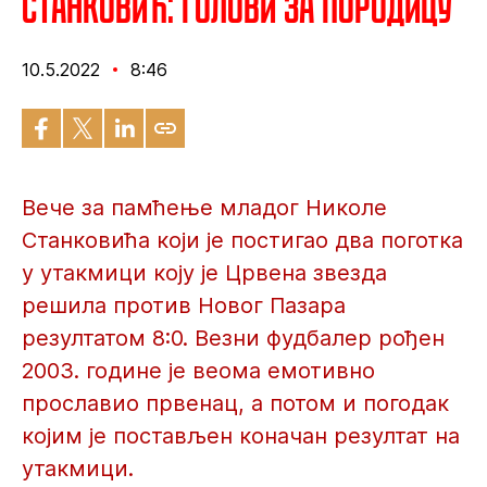
Станковић: Голови за породицу
10.5.2022
8:46
Вече за памћење младог Николе
Станковића који је постигао два поготка
у утакмици коју је Црвена звезда
решила против Новог Пазара
резултатом 8:0. Везни фудбалер рођен
2003. године је веома емотивно
прославио првенац, а потом и погодак
којим је постављен коначан резултат на
утакмици.