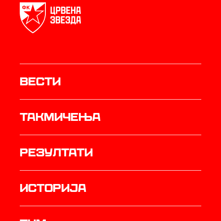
Вести
Такмичења
резултати
историја