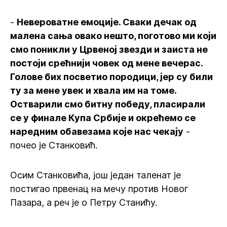
-
Невероватне емоције. Сваки дечак од
малена сања овако нешто, поготово ми који
смо поникли у Црвеној звезди и заиста не
постоји срећнији човек од мене вечерас.
Голове бих посветио породици, јер су били
ту за мене увек и хвала им на томе.
Остварили смо битну победу, пласирали
се у финале Купа Србије и окрећемо се
наредним обавезама које нас чекају
-
почео је Станковић.
Осим Станковића, још један таленат је
постигао првенац на мечу против Новог
Пазара, а реч је о Петру Станићу.