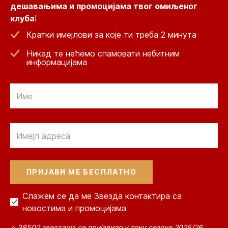
дешавањима и промоцијама твог омиљеног
клуба
!
Кратки имејлови за које ти треба 2 минута
Никад те нећемо спамовати небитним
информацијама
Email
Email
Слажем се да ме Звезда контактира са
новостима и промоцијама
⭐ 38502 звездаша се пријавило у току сезоне 2025/26