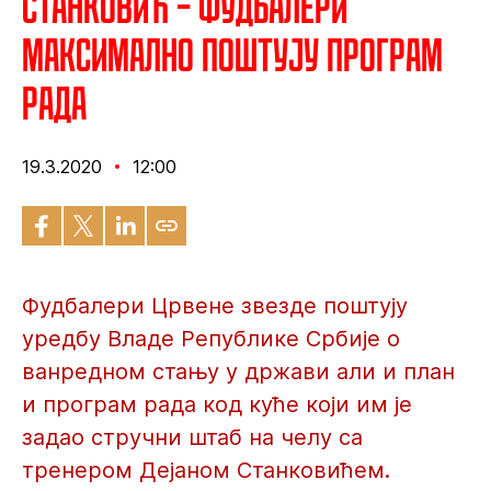
Станковић – Фудбалери
максимално поштују програм
рада
19.3.2020
12:00
Фудбалери Црвене звезде поштују
уредбу Владе Републике Србије о
ванредном стању у држави али и план
и програм рада код куће који им је
задао стручни штаб на челу са
тренером Дејаном Станковићем.