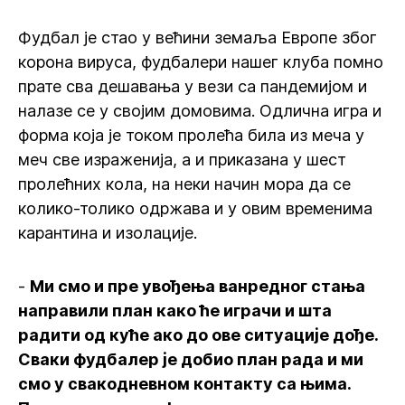
Фудбал је стао у већини земаља Европе због
корона вируса, фудбалери нашег клуба помно
прате сва дешавања у вези са пандемијом и
налазе се у својим домовима. Одлична игра и
форма која је током пролећа била из меча у
меч све израженија, а и приказана у шест
пролећних кола, на неки начин мора да се
колико-толико одржава и у овим временима
карантина и изолације.
-
Ми смо и пре увођења ванредног стања
направили план како ће играчи и шта
радити од куће ако до ове ситуације дође.
Сваки фудбалер је добио план рада и ми
смо у свакодневном контакту са њима.