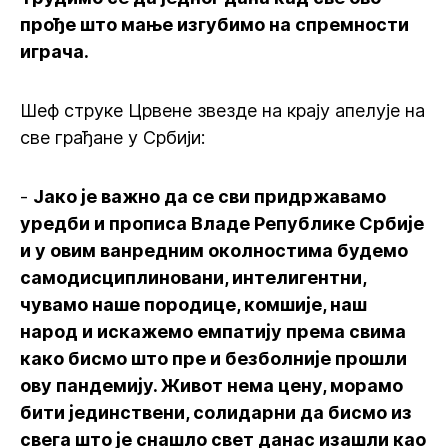
прође што мање изгубимо на спремности
играча.
Шеф струке Црвене звезде на крају апелује на
све грађане у Србији:
-
Јако је важно да се сви придржавамо
уредби и прописа Владе Републике Србије
и у овим ванредним околностима будемо
самодисциплиновани, интелигентни,
чувамо наше породице, комшије, наш
народ и искажемо емпатију према свима
како бисмо што пре и безболније прошли
ову пандемију. Живот нема цену, морамо
бити јединствени, солидарни да бисмо из
свега што је снашло свет данас изашли као