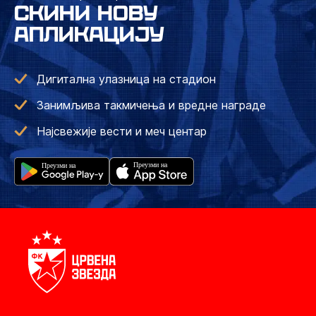
СКИНИ НОВУ
АПЛИКАЦИЈУ
Дигитална улазница на стадион
Занимљива такмичења и вредне награде
Најсвежије вести и меч центар