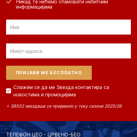
Никад те нећемо спамовати небитним
информацијама
Email
Email
Слажем се да ме Звезда контактира са
новостима и промоцијама
⭐ 38502 звездаша се пријавило у току сезоне 2025/26
ТЕЛЕФОН ЦЕО - ЦРВЕНО-БЕО