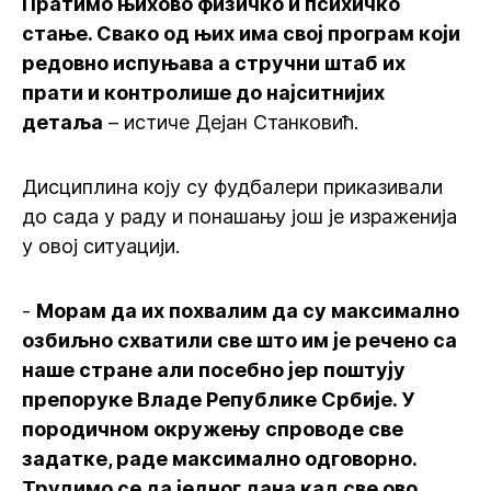
Пратимо њихово физичко и психичко
стање. Свако од њих има свој програм који
редовно испуњава а стручни штаб их
прати и контролише до најситнијих
детаља
– истиче Дејан Станковић.
Дисциплина коју су фудбалери приказивали
до сада у раду и понашању још је израженија
у овој ситуацији.
-
Морам да их похвалим да су максимално
озбиљно схватили све што им је речено са
наше стране али посебно јер поштују
препоруке Владе Републике Србије. У
породичном окружењу спроводе све
задатке, раде максимално одговорно.
Трудимо се да једног дана кад све ово