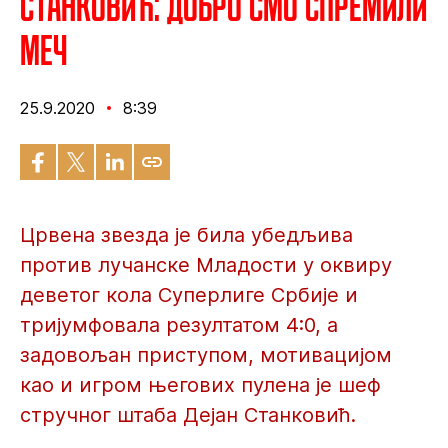
Станковић: Добро смо спремили
меч
25.9.2020
8:39
Црвена звезда је била убедљива
против лучанске Младости у оквиру
деветог кола Суперлиге Србије и
тријумфовала резултатом 4:0, а
задовољан приступом, мотивацијом
као и игром његових пулена је шеф
стручног штаба Дејан Станковић.