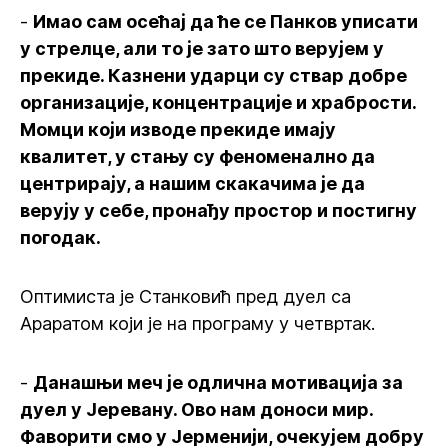
-
Имао сам осећај да ће се Панков уписати
у стрелце, али то је зато што верујем у
прекиде. Казнени ударци су ствар добре
организације, концентрације и храбрости.
Момци који изводе прекиде имају
квалитет, у стању су феноменално да
центрирају, а нашим скакачима је да
верују у себе, пронађу простор и постигну
погодак.
Оптимиста је Станковић пред дуел са
Араратом који је на програму у четвртак.
-
Данашњи меч је одлична мотивација за
дуел у Јеревану. Ово нам доноси мир.
Фаворити смо у Јерменији, очекујем добру