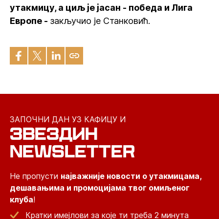
утакмицу, а циљ је јасан - победа и Лига
Европе -
закључио је Станковић.
ЗАПОЧНИ ДАН УЗ КАФИЦУ И
ЗВЕЗДИН
NEWSLETTER
Не пропусти
најважније новости о утакмицама,
дешавањима и промоцијама твог омиљеног
клуба
!
Кратки имејлови за које ти треба 2 минута