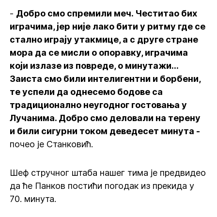
-
Добро смо спремили меч. Честитао бих
играчима, јер није лако бити у ритму где се
стално играју утакмице, а с друге стране
мора да се мисли о опоравку, играчима
који излазе из повреде, о минутажи...
Заиста смо били интелигентни и борбени,
те успели да однесемо бодове са
традиционално неугодног гостовања у
Лучанима. Добро смо деловали на терену
и били сигурни током деведесет минута -
почео је Станковић.
Шеф стручног штаба нашег тима је предвидео
да ће Панков постићи погодак из прекида у
70. минута.